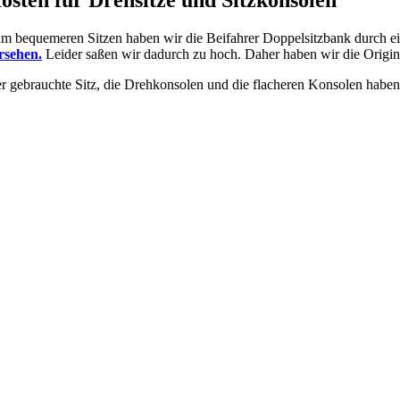
osten für Drehsitze und Sitzkonsolen
m bequemeren Sitzen haben wir die Beifahrer Doppelsitzbank durch ein
rsehen.
Leider saßen wir dadurch zu hoch. Daher haben wir die Origina
r gebrauchte Sitz, die Drehkonsolen und die flacheren Konsolen habe