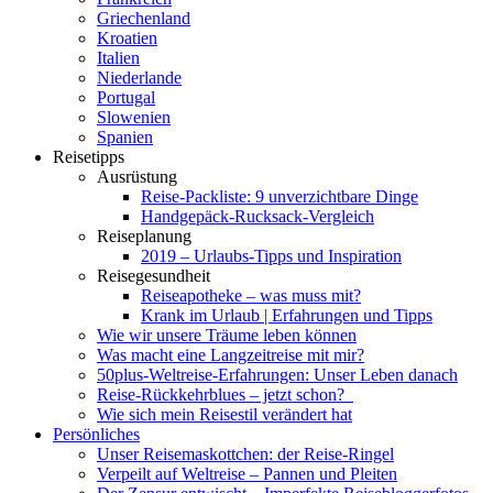
Griechenland
Kroatien
Italien
Niederlande
Portugal
Slowenien
Spanien
Reisetipps
Ausrüstung
Reise-Packliste: 9 unverzichtbare Dinge
Handgepäck-Rucksack-Vergleich
Reiseplanung
2019 – Urlaubs-Tipps und Inspiration
Reisegesundheit
Reiseapotheke – was muss mit?
Krank im Urlaub | Erfahrungen und Tipps
Wie wir unsere Träume leben können
Was macht eine Langzeitreise mit mir?
50plus-Weltreise-Erfahrungen: Unser Leben danach
Reise-Rückkehrblues – jetzt schon?
Wie sich mein Reisestil verändert hat
Persönliches
Unser Reisemaskottchen: der Reise-Ringel
Verpeilt auf Weltreise – Pannen und Pleiten