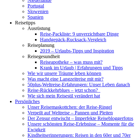
Niederlande
Portugal
Slowenien
Spanien
Reisetipps
Ausrüstung
Reise-Packliste: 9 unverzichtbare Dinge
Handgepäck-Rucksack-Vergleich
Reiseplanung
2019 – Urlaubs-Tipps und Inspiration
Reisegesundheit
Reiseapotheke – was muss mit?
Krank im Urlaub | Erfahrungen und Tipps
Wie wir unsere Träume leben können
Was macht eine Langzeitreise mit mir?
50plus-Weltreise-Erfahrungen: Unser Leben danach
Reise-Rückkehrblues – jetzt schon?
Wie sich mein Reisestil verändert hat
Persönliches
Unser Reisemaskottchen: der Reise-Ringel
Verpeilt auf Weltreise – Pannen und Pleiten
Der Zensur entwischt – Imperfekte Reisebloggerfotos
Unsere schönsten Reise-Erlebnisse – Momente für die
Ewigkeit
Kindheitserinnerungen: Reisen in den 60er und 70er