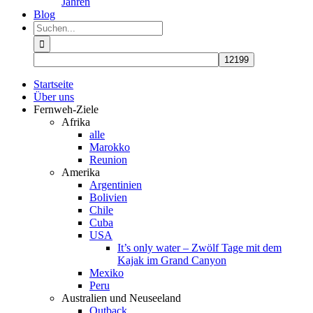
Jahren
Blog
Suche
nach:
Startseite
Über uns
Fernweh-Ziele
Afrika
alle
Marokko
Reunion
Amerika
Argentinien
Bolivien
Chile
Cuba
USA
It’s only water – Zwölf Tage mit dem
Kajak im Grand Canyon
Mexiko
Peru
Australien und Neuseeland
Outback