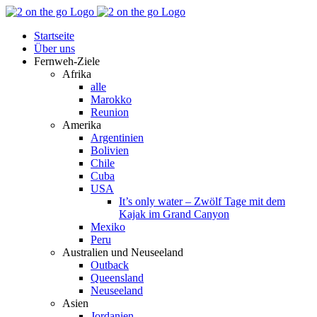
Zum
Facebook
YouTube
Instagram
Pinterest
Rss
Inhalt
Startseite
springen
Über uns
Fernweh-Ziele
Afrika
alle
Marokko
Reunion
Amerika
Argentinien
Bolivien
Chile
Cuba
USA
It’s only water – Zwölf Tage mit dem
Kajak im Grand Canyon
Mexiko
Peru
Australien und Neuseeland
Outback
Queensland
Neuseeland
Asien
Jordanien