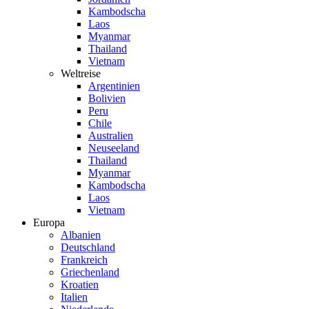
Kambodscha
Laos
Myanmar
Thailand
Vietnam
Weltreise
Argentinien
Bolivien
Peru
Chile
Australien
Neuseeland
Thailand
Myanmar
Kambodscha
Laos
Vietnam
Europa
Albanien
Deutschland
Frankreich
Griechenland
Kroatien
Italien