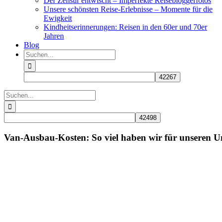
Der Zensur entwischt – Imperfekte Reisebloggerfotos
Unsere schönsten Reise-Erlebnisse – Momente für die
Ewigkeit
Kindheitserinnerungen: Reisen in den 60er und 70er
Jahren
Blog
Suche
nach:
Suche
nach:
Van-Ausbau-Kosten: So viel haben wir für unseren
Zeige
grösseres
Bild