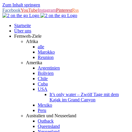
Zum Inhalt springen
Facebook
YouTube
Instagram
Pinterest
Rss
Startseite
Über uns
Fernweh-Ziele
Afrika
alle
Marokko
Reunion
Amerika
Argentinien
Bolivien
Chile
Cuba
USA
It’s only water – Zwölf Tage mit dem
Kajak im Grand Canyon
Mexiko
Peru
Australien und Neuseeland
Outback
Queensland
Neuseeland