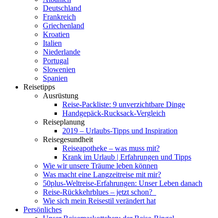
Deutschland
Frankreich
Griechenland
Kroatien
Italien
Niederlande
Portugal
Slowenien
Spanien
Reisetipps
Ausrüstung
Reise-Packliste: 9 unverzichtbare Dinge
Handgepäck-Rucksack-Vergleich
Reiseplanung
2019 – Urlaubs-Tipps und Inspiration
Reisegesundheit
Reiseapotheke – was muss mit?
Krank im Urlaub | Erfahrungen und Tipps
Wie wir unsere Träume leben können
Was macht eine Langzeitreise mit mir?
50plus-Weltreise-Erfahrungen: Unser Leben danach
Reise-Rückkehrblues – jetzt schon?
Wie sich mein Reisestil verändert hat
Persönliches