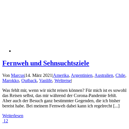
Fernweh und Sehnsuchtsziele
Von
Marcus
|
14. März 2021
|
Amerika
,
Argentinien
,
Australien
,
Chile
,
Marokko
,
Outback
,
Vanlife
,
Weltreise
|
Was fehlt mir, wenn wir nicht reisen können? Für mich ist es sowohl
das Reisen selbst, das mir während der Corona-Pandemie fehlt.
Aber auch der Besuch ganz bestimmter Gegenden, die ich bisher
bereist habe. Bei meinem Fernweh dabei kann ich regelrecht [...]
Weiterlesen
12