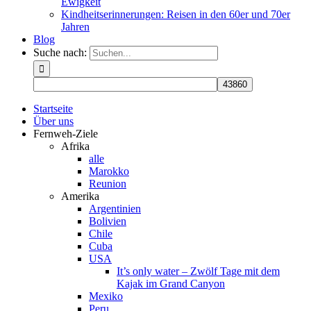
Ewigkeit
Kindheitserinnerungen: Reisen in den 60er und 70er
Jahren
Blog
Suche nach:
Startseite
Über uns
Fernweh-Ziele
Afrika
alle
Marokko
Reunion
Amerika
Argentinien
Bolivien
Chile
Cuba
USA
It’s only water – Zwölf Tage mit dem
Kajak im Grand Canyon
Mexiko
Peru