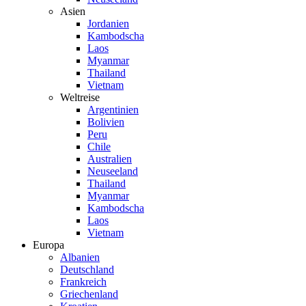
Asien
Jordanien
Kambodscha
Laos
Myanmar
Thailand
Vietnam
Weltreise
Argentinien
Bolivien
Peru
Chile
Australien
Neuseeland
Thailand
Myanmar
Kambodscha
Laos
Vietnam
Europa
Albanien
Deutschland
Frankreich
Griechenland