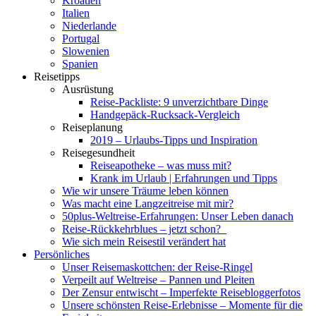
Kroatien
Italien
Niederlande
Portugal
Slowenien
Spanien
Reisetipps
Ausrüstung
Reise-Packliste: 9 unverzichtbare Dinge
Handgepäck-Rucksack-Vergleich
Reiseplanung
2019 – Urlaubs-Tipps und Inspiration
Reisegesundheit
Reiseapotheke – was muss mit?
Krank im Urlaub | Erfahrungen und Tipps
Wie wir unsere Träume leben können
Was macht eine Langzeitreise mit mir?
50plus-Weltreise-Erfahrungen: Unser Leben danach
Reise-Rückkehrblues – jetzt schon?
Wie sich mein Reisestil verändert hat
Persönliches
Unser Reisemaskottchen: der Reise-Ringel
Verpeilt auf Weltreise – Pannen und Pleiten
Der Zensur entwischt – Imperfekte Reisebloggerfotos
Unsere schönsten Reise-Erlebnisse – Momente für die