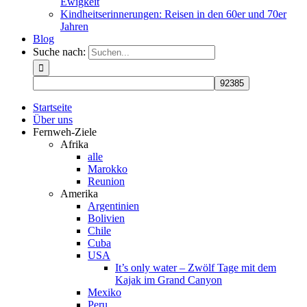
Ewigkeit
Kindheitserinnerungen: Reisen in den 60er und 70er
Jahren
Blog
Suche nach:
Startseite
Über uns
Fernweh-Ziele
Afrika
alle
Marokko
Reunion
Amerika
Argentinien
Bolivien
Chile
Cuba
USA
It’s only water – Zwölf Tage mit dem
Kajak im Grand Canyon
Mexiko
Peru