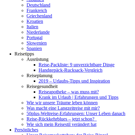
Deutschland
Frankreich
Griechenland
Kroatien
Italien
Niederlande
Portugal
Slowenien
Spanien
Reisetipps
Ausrüstung
Reise-Packliste: 9 unverzichtbare Dinge
Handgepäck-Rucksack-Vergleich
Reiseplanung
2019 – Urlaubs-Tipps und Inspiration
Reisegesundheit
Reiseapotheke – was muss mit?
Krank im Urlaub | Erfahrungen und Tipps
Wie wir unsere Träume leben können
Was macht eine Langzeitreise mit mir?
50plus-Weltreise-Erfahrungen: Unser Leben danach
Reise-Rückkehrblues – jetzt schon?
Wie sich mein Reisestil verändert hat
Persönliches