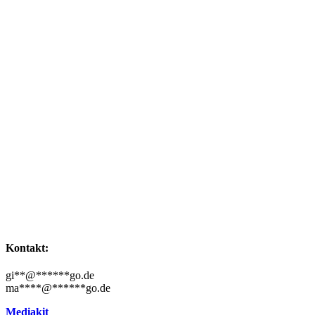
Kontakt:
gi
**
@
******
go.de
ma
****
@
******
go.de
Mediakit