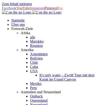
Zum Inhalt springen
Facebook
YouTube
Instagram
Pinterest
Rss
Startseite
Über uns
Fernweh-Ziele
Afrika
alle
Marokko
Reunion
Amerika
Argentinien
Bolivien
Chile
Cuba
USA
It’s only water – Zwölf Tage mit dem
Kajak im Grand Canyon
Mexiko
Peru
Australien und Neuseeland
Outback
Queensland
Neuseeland