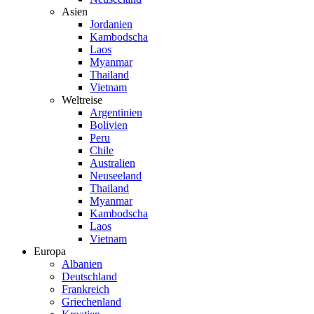
Asien
Jordanien
Kambodscha
Laos
Myanmar
Thailand
Vietnam
Weltreise
Argentinien
Bolivien
Peru
Chile
Australien
Neuseeland
Thailand
Myanmar
Kambodscha
Laos
Vietnam
Europa
Albanien
Deutschland
Frankreich
Griechenland