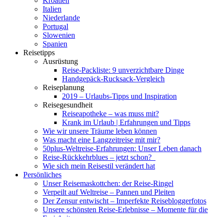
Kroatien
Italien
Niederlande
Portugal
Slowenien
Spanien
Reisetipps
Ausrüstung
Reise-Packliste: 9 unverzichtbare Dinge
Handgepäck-Rucksack-Vergleich
Reiseplanung
2019 – Urlaubs-Tipps und Inspiration
Reisegesundheit
Reiseapotheke – was muss mit?
Krank im Urlaub | Erfahrungen und Tipps
Wie wir unsere Träume leben können
Was macht eine Langzeitreise mit mir?
50plus-Weltreise-Erfahrungen: Unser Leben danach
Reise-Rückkehrblues – jetzt schon?
Wie sich mein Reisestil verändert hat
Persönliches
Unser Reisemaskottchen: der Reise-Ringel
Verpeilt auf Weltreise – Pannen und Pleiten
Der Zensur entwischt – Imperfekte Reisebloggerfotos
Unsere schönsten Reise-Erlebnisse – Momente für die