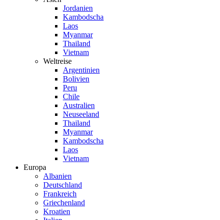
Jordanien
Kambodscha
Laos
Myanmar
Thailand
Vietnam
Weltreise
Argentinien
Bolivien
Peru
Chile
Australien
Neuseeland
Thailand
Myanmar
Kambodscha
Laos
Vietnam
Europa
Albanien
Deutschland
Frankreich
Griechenland
Kroatien