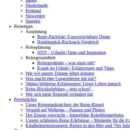
Italien
Niederlande
Portugal
Slowenien
Spanien
Reisetipps
Ausrüstung
Reise-Packliste: 9 unverzichtbare Dinge
Handgepäck-Rucksack-Vergleich
Reiseplanung
2019 – Urlaubs-Tipps und Inspiration
Reisegesundheit
Reiseapotheke – was muss mit?
Krank im Urlaub | Erfahrungen und Tipps
Wie wir unsere Träume leben können
Was macht eine Langzeitreise mit mir?
50plus-Weltreise-Erfahrungen: Unser Leben danach
Reise-Rückkehrblues – jetzt schon?
Wie sich mein Reisestil verändert hat
Persönliches
Unser Reisemaskottchen: der Reise-Ringel
Verpeilt auf Weltreise – Pannen und Pleiten
Der Zensur entwischt – Imperfekte Reisebloggerfotos
Unsere schönsten Reise-Erlebnisse – Momente für die E
Kindheitserinnerungen: Reisen in den 60er und 70er Jah