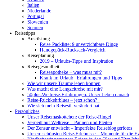
Italien
Niederlande
Portugal
Slowenien
Spanien
Reisetipps
Ausrüstung
Reise-Packliste: 9 unverzichtbare Dinge
Handgepäck-Rucksack-Vergleich
Reiseplanung
2019 – Urlaubs-Tipps und Inspiration
Reisegesundheit
Reiseapotheke – was muss mit?
Krank im Urlaub | Erfahrungen und Tipps
Wie wir unsere Träume leben können
Was macht eine Langzeitreise mit mir?
50plus-Weltreise-Erfahrungen: Unser Leben danach
Reise-Rückkehrblues – jetzt schon?
Wie sich mein Reisestil verändert hat
Persönliches
Unser Reisemaskottchen: der Reise-Ringel
Verpeilt auf Weltreise – Pannen und Pleiten
Der Zensur entwischt – Imperfekte Reisebloggerfotos
Unsere schönsten Reise-Erlebnisse – Momente für die E