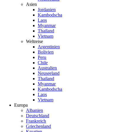
Asien
Jordanien
Kambodscha
Laos
Myanmar
Thailand
Vietnam
Weltreise
Argentinien
Bolivien
Peru
Chile
Australien
Neuseeland
Thailand
Myanmar
Kambodscha
Laos
Vietnam
Europa
Albanien
Deutschland
Frankreich
Griechenland
Kroatien