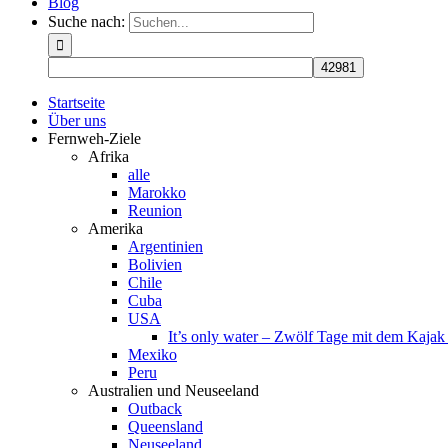
Blog
Suche nach:
Startseite
Über uns
Fernweh-Ziele
Afrika
alle
Marokko
Reunion
Amerika
Argentinien
Bolivien
Chile
Cuba
USA
It’s only water – Zwölf Tage mit dem Kaja
Mexiko
Peru
Australien und Neuseeland
Outback
Queensland
Neuseeland