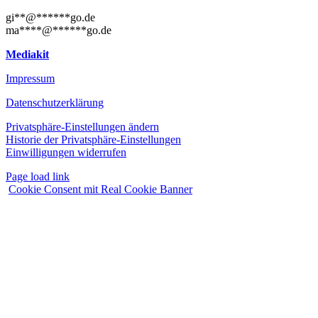
gi
**
@
******
go.de
ma
****
@
******
go.de
Mediakit
Impressum
Datenschutzerklärung
Privatsphäre-Einstellungen ändern
Historie der Privatsphäre-Einstellungen
Einwilligungen widerrufen
Page load link
Cookie Consent mit Real Cookie Banner
Nach
oben