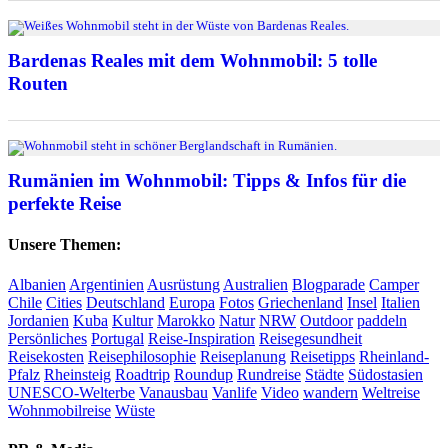
Bardenas Reales mit dem Wohnmobil: 5 tolle
Routen
Rumänien im Wohnmobil: Tipps & Infos für die
perfekte Reise
Unsere Themen:
Albanien
Argentinien
Ausrüstung
Australien
Blogparade
Camper
Chile
Cities
Deutschland
Europa
Fotos
Griechenland
Insel
Italien
Jordanien
Kuba
Kultur
Marokko
Natur
NRW
Outdoor
paddeln
Persönliches
Portugal
Reise-Inspiration
Reisegesundheit
Reisekosten
Reisephilosophie
Reiseplanung
Reisetipps
Rheinland-
Pfalz
Rheinsteig
Roadtrip
Roundup
Rundreise
Städte
Südostasien
UNESCO-Welterbe
Vanausbau
Vanlife
Video
wandern
Weltreise
Wohnmobilreise
Wüste