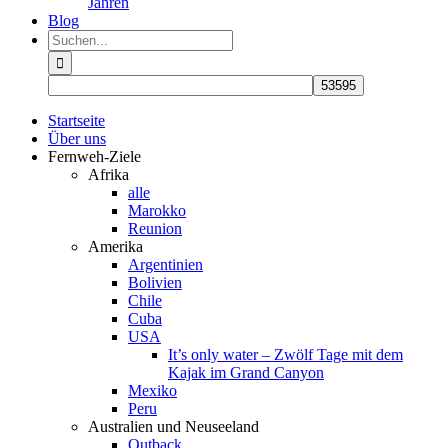
Jahren
Blog
Suche
nach:
Startseite
Über uns
Fernweh-Ziele
Afrika
alle
Marokko
Reunion
Amerika
Argentinien
Bolivien
Chile
Cuba
USA
It’s only water – Zwölf Tage mit dem
Kajak im Grand Canyon
Mexiko
Peru
Australien und Neuseeland
Outback