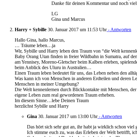
Danke für deinen Kommentar und noch viel
LG
Gina und Marcus
Harry + Sybille
30. Januar 2017 um 11:53 Uhr
- Antworten
Hallo Gina, hallo Marcus,
… Träume leben…ja
Wir, Sybille und Harry leben den Traum von “die Welt kennenl
Baby Orang Utan finden in freier Wildbahn in Sumatra, auf de
am Yennisey, Moreno-Gletscher beim Kalben erleben, spielend
beim Anblick des Uluru in Australien…
Einen Traum leben bedeutet für uns, das Leben neben den all
Was kann ich von Menschen in anderen Erdteilen und deren L
Menschen in meiner Umgebung?
Die Welt kennenlernen durch Blickkontakte mit Menschen, der 
eigene Leben zum real gewordenen Traum erheben.
Im diesem Sinne…lebe Deinen Traum
herzlichst Sybille und Harry
Gina
30. Januar 2017 um 13:00 Uhr
- Antworten
Das hört sich sehr gut an, ihr habt ja wirklich schon viel
Ich stimme euch zu, was das Erleben der Welt betrifft, 