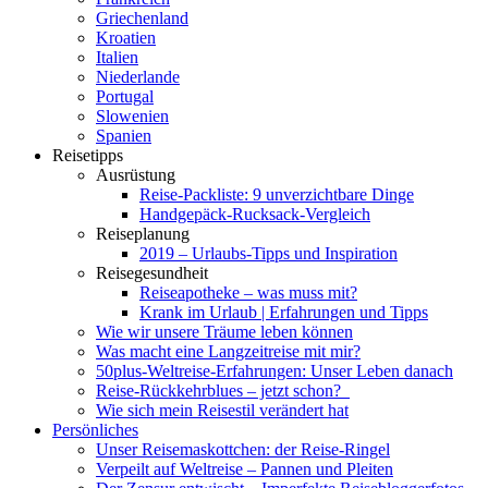
Griechenland
Kroatien
Italien
Niederlande
Portugal
Slowenien
Spanien
Reisetipps
Ausrüstung
Reise-Packliste: 9 unverzichtbare Dinge
Handgepäck-Rucksack-Vergleich
Reiseplanung
2019 – Urlaubs-Tipps und Inspiration
Reisegesundheit
Reiseapotheke – was muss mit?
Krank im Urlaub | Erfahrungen und Tipps
Wie wir unsere Träume leben können
Was macht eine Langzeitreise mit mir?
50plus-Weltreise-Erfahrungen: Unser Leben danach
Reise-Rückkehrblues – jetzt schon?
Wie sich mein Reisestil verändert hat
Persönliches
Unser Reisemaskottchen: der Reise-Ringel
Verpeilt auf Weltreise – Pannen und Pleiten