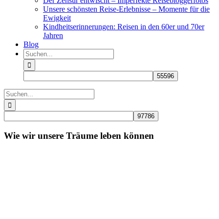
Der Zensur entwischt – Imperfekte Reisebloggerfotos
Unsere schönsten Reise-Erlebnisse – Momente für die
Ewigkeit
Kindheitserinnerungen: Reisen in den 60er und 70er
Jahren
Blog
Suche
nach:
Suche
nach:
Wie wir unsere Träume leben können
Zeige
grösseres
Bild