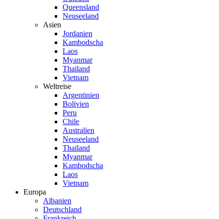
Queensland
Neuseeland
Asien
Jordanien
Kambodscha
Laos
Myanmar
Thailand
Vietnam
Weltreise
Argentinien
Bolivien
Peru
Chile
Australien
Neuseeland
Thailand
Myanmar
Kambodscha
Laos
Vietnam
Europa
Albanien
Deutschland
Frankreich