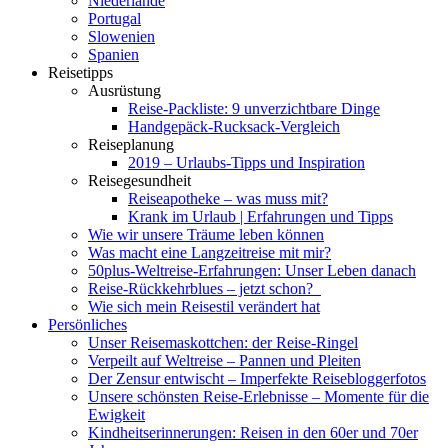
Niederlande
Portugal
Slowenien
Spanien
Reisetipps
Ausrüstung
Reise-Packliste: 9 unverzichtbare Dinge
Handgepäck-Rucksack-Vergleich
Reiseplanung
2019 – Urlaubs-Tipps und Inspiration
Reisegesundheit
Reiseapotheke – was muss mit?
Krank im Urlaub | Erfahrungen und Tipps
Wie wir unsere Träume leben können
Was macht eine Langzeitreise mit mir?
50plus-Weltreise-Erfahrungen: Unser Leben danach
Reise-Rückkehrblues – jetzt schon?
Wie sich mein Reisestil verändert hat
Persönliches
Unser Reisemaskottchen: der Reise-Ringel
Verpeilt auf Weltreise – Pannen und Pleiten
Der Zensur entwischt – Imperfekte Reisebloggerfotos
Unsere schönsten Reise-Erlebnisse – Momente für die
Ewigkeit
Kindheitserinnerungen: Reisen in den 60er und 70er