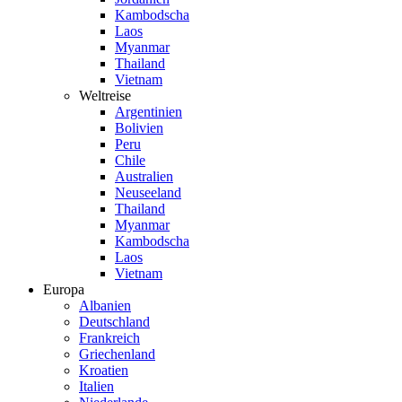
Kambodscha
Laos
Myanmar
Thailand
Vietnam
Weltreise
Argentinien
Bolivien
Peru
Chile
Australien
Neuseeland
Thailand
Myanmar
Kambodscha
Laos
Vietnam
Europa
Albanien
Deutschland
Frankreich
Griechenland
Kroatien
Italien