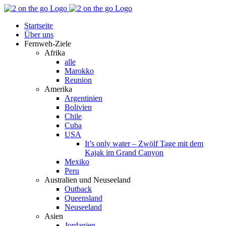
Zum
Facebook
YouTube
Instagram
Pinterest
Rss
Inhalt
Startseite
springen
Über uns
Fernweh-Ziele
Afrika
alle
Marokko
Reunion
Amerika
Argentinien
Bolivien
Chile
Cuba
USA
It’s only water – Zwölf Tage mit dem
Kajak im Grand Canyon
Mexiko
Peru
Australien und Neuseeland
Outback
Queensland
Neuseeland
Asien
Jordanien