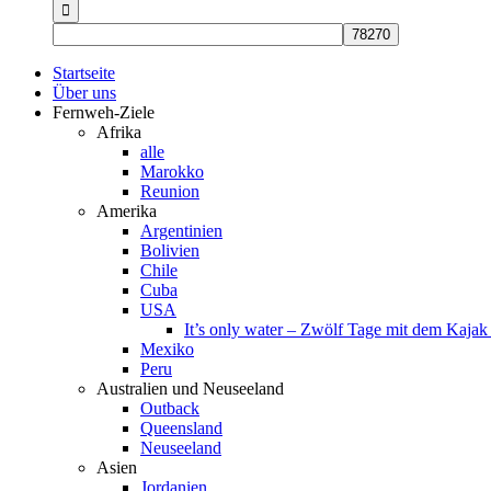
nach:
Startseite
Über uns
Fernweh-Ziele
Afrika
alle
Marokko
Reunion
Amerika
Argentinien
Bolivien
Chile
Cuba
USA
It’s only water – Zwölf Tage mit dem Kaja
Mexiko
Peru
Australien und Neuseeland
Outback
Queensland
Neuseeland
Asien
Jordanien