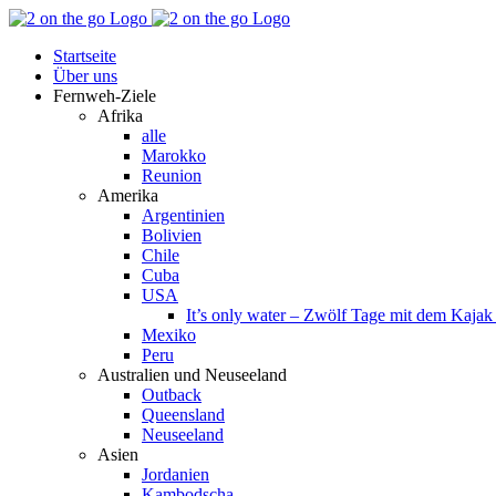
Zum
Facebook
YouTube
Instagram
Pinterest
Rss
Inhalt
Startseite
springen
Über uns
Fernweh-Ziele
Afrika
alle
Marokko
Reunion
Amerika
Argentinien
Bolivien
Chile
Cuba
USA
It’s only water – Zwölf Tage mit dem Kaja
Mexiko
Peru
Australien und Neuseeland
Outback
Queensland
Neuseeland
Asien
Jordanien
Kambodscha