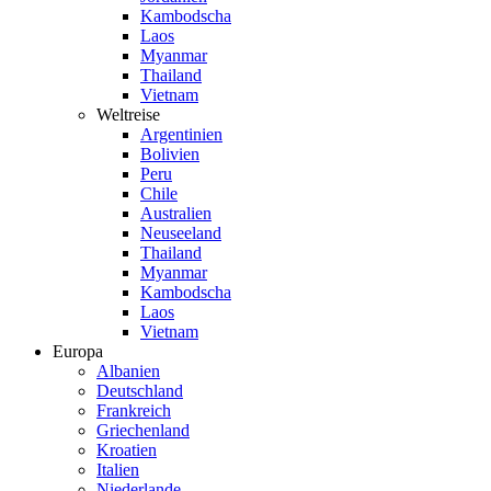
Kambodscha
Laos
Myanmar
Thailand
Vietnam
Weltreise
Argentinien
Bolivien
Peru
Chile
Australien
Neuseeland
Thailand
Myanmar
Kambodscha
Laos
Vietnam
Europa
Albanien
Deutschland
Frankreich
Griechenland
Kroatien
Italien
Niederlande