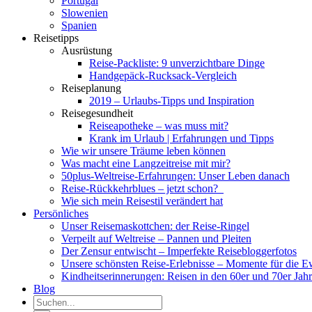
Portugal
Slowenien
Spanien
Reisetipps
Ausrüstung
Reise-Packliste: 9 unverzichtbare Dinge
Handgepäck-Rucksack-Vergleich
Reiseplanung
2019 – Urlaubs-Tipps und Inspiration
Reisegesundheit
Reiseapotheke – was muss mit?
Krank im Urlaub | Erfahrungen und Tipps
Wie wir unsere Träume leben können
Was macht eine Langzeitreise mit mir?
50plus-Weltreise-Erfahrungen: Unser Leben danach
Reise-Rückkehrblues – jetzt schon?
Wie sich mein Reisestil verändert hat
Persönliches
Unser Reisemaskottchen: der Reise-Ringel
Verpeilt auf Weltreise – Pannen und Pleiten
Der Zensur entwischt – Imperfekte Reisebloggerfotos
Unsere schönsten Reise-Erlebnisse – Momente für die E
Kindheitserinnerungen: Reisen in den 60er und 70er Jah
Blog
Suche