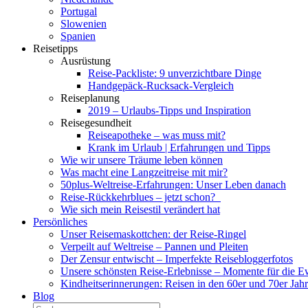
Portugal
Slowenien
Spanien
Reisetipps
Ausrüstung
Reise-Packliste: 9 unverzichtbare Dinge
Handgepäck-Rucksack-Vergleich
Reiseplanung
2019 – Urlaubs-Tipps und Inspiration
Reisegesundheit
Reiseapotheke – was muss mit?
Krank im Urlaub | Erfahrungen und Tipps
Wie wir unsere Träume leben können
Was macht eine Langzeitreise mit mir?
50plus-Weltreise-Erfahrungen: Unser Leben danach
Reise-Rückkehrblues – jetzt schon?
Wie sich mein Reisestil verändert hat
Persönliches
Unser Reisemaskottchen: der Reise-Ringel
Verpeilt auf Weltreise – Pannen und Pleiten
Der Zensur entwischt – Imperfekte Reisebloggerfotos
Unsere schönsten Reise-Erlebnisse – Momente für die E
Kindheitserinnerungen: Reisen in den 60er und 70er Jah
Blog
Suche