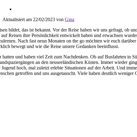
Aktualisiert am 22/02/2023 von
Gina
isen bildet, das ist bekannt. Vor der Reise haben wir uns gefragt, ob un
e auf Reisen ihre Persönlichkeit entwickelt haben und erwachsen wurde
zulernen. Nach fast neun Monaten on the go möchten wir euch darüber 
rklich bewegt und wie die Reise unsere Gedanken beeinflusst.
r hatten und haben viel Zeit zum Nachdenken. Ob auf Busfahrten in S
randspaziergängen an den neuseeländischen Küsten. Immer wieder gin
r Jugend hoch, mal zuletzt erlebte Situationen auf der Arbeit. Und imm
nschen getroffen und uns ausgetauscht. Viele haben deutlich weniger G