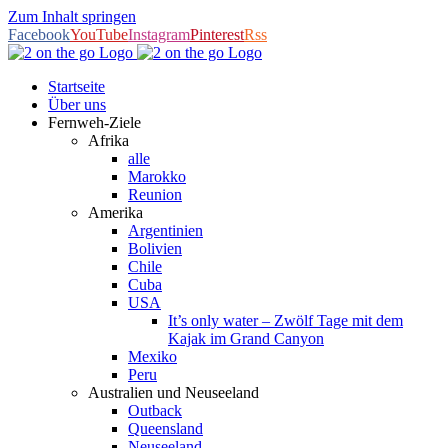
Zum Inhalt springen
Facebook
YouTube
Instagram
Pinterest
Rss
Startseite
Über uns
Fernweh-Ziele
Afrika
alle
Marokko
Reunion
Amerika
Argentinien
Bolivien
Chile
Cuba
USA
It’s only water – Zwölf Tage mit dem
Kajak im Grand Canyon
Mexiko
Peru
Australien und Neuseeland
Outback
Queensland
Neuseeland