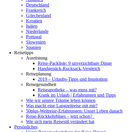
Deutschland
Frankreich
Griechenland
Kroatien
Italien
Niederlande
Portugal
Slowenien
Spanien
Reisetipps
Ausrüstung
Reise-Packliste: 9 unverzichtbare Dinge
Handgepäck-Rucksack-Vergleich
Reiseplanung
2019 – Urlaubs-Tipps und Inspiration
Reisegesundheit
Reiseapotheke – was muss mit?
Krank im Urlaub | Erfahrungen und Tipps
Wie wir unsere Träume leben können
Was macht eine Langzeitreise mit mir?
50plus-Weltreise-Erfahrungen: Unser Leben danach
Reise-Rückkehrblues – jetzt schon?
Wie sich mein Reisestil verändert hat
Persönliches