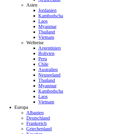
Asien
Jordanien
Kambodscha
Laos
Myanmar
Thailand
Vietnam
Weltreise
Argentinien
Bolivien
Peru
Chile
Australien
Neuseeland
Thailand
Myanmar
Kambodscha
Laos
Vietnam
Europa
Albanien
Deutschland
Frankreich
Griechenland