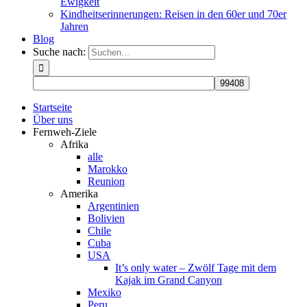
Ewigkeit
Kindheitserinnerungen: Reisen in den 60er und 70er
Jahren
Blog
Suche nach:
Startseite
Über uns
Fernweh-Ziele
Afrika
alle
Marokko
Reunion
Amerika
Argentinien
Bolivien
Chile
Cuba
USA
It’s only water – Zwölf Tage mit dem
Kajak im Grand Canyon
Mexiko
Peru