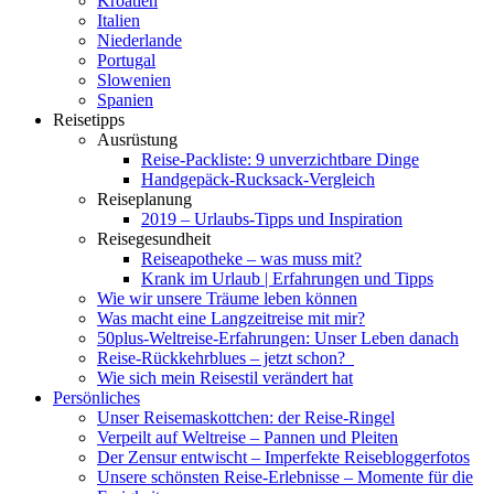
Kroatien
Italien
Niederlande
Portugal
Slowenien
Spanien
Reisetipps
Ausrüstung
Reise-Packliste: 9 unverzichtbare Dinge
Handgepäck-Rucksack-Vergleich
Reiseplanung
2019 – Urlaubs-Tipps und Inspiration
Reisegesundheit
Reiseapotheke – was muss mit?
Krank im Urlaub | Erfahrungen und Tipps
Wie wir unsere Träume leben können
Was macht eine Langzeitreise mit mir?
50plus-Weltreise-Erfahrungen: Unser Leben danach
Reise-Rückkehrblues – jetzt schon?
Wie sich mein Reisestil verändert hat
Persönliches
Unser Reisemaskottchen: der Reise-Ringel
Verpeilt auf Weltreise – Pannen und Pleiten
Der Zensur entwischt – Imperfekte Reisebloggerfotos
Unsere schönsten Reise-Erlebnisse – Momente für die