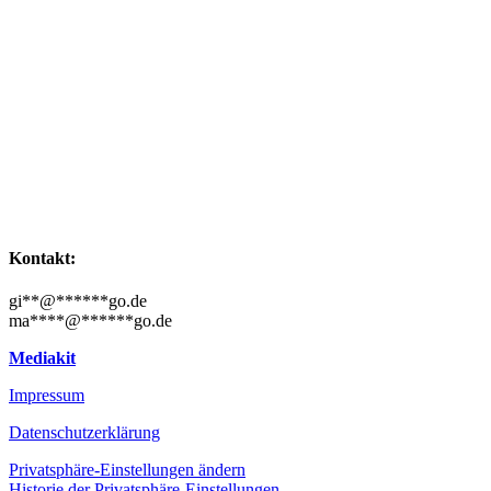
Kontakt:
gi
**
@
******
go.de
ma
****
@
******
go.de
Mediakit
Impressum
Datenschutzerklärung
Privatsphäre-Einstellungen ändern
Historie der Privatsphäre-Einstellungen