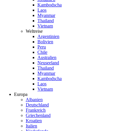
Kambodscha
Laos
Myanmar
Thailand
Vietnam
Weltreise
Argentinien
Bolivien
Peru
Chile
Australien
Neuseeland
Thailand
Myanmar
Kambodscha
Laos
Vietnam
Europa
Albanien
Deutschland
Frankreich
Griechenland
Kroatien
Italien