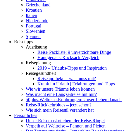
Griechenland
Kroatien
Italien
Niederlande
Portugal
Slowenien
Spanien
Reisetipps
Ausrüstung
Reise-Packliste: 9 unverzichtbare Dinge
Handgepäck-Rucksack-Vergleich
Reiseplanung
2019 – Urlaubs-Tipps und Inspiration
Reisegesundheit
Reiseapotheke – was muss mit?
Krank im Urlaub | Erfahrungen und Tipps
Wie wir unsere Träume leben können
Was macht eine Langzeitreise mit mir?
50plus-Weltreise-Erfahrungen: Unser Leben danach
Reise-Rückkehrblues – jetzt schon?
Wie sich mein Reisestil verändert hat
Persönliches
Unser Reisemaskottchen: der Reise-Ringel
Verpeilt auf Weltreise – Pannen und Pleiten