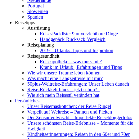
Niederlande
Portugal
Slowenien
Spanien
Reisetipps
Ausrüstung
Reise-Packliste: 9 unverzichtbare Dinge
Handgepäck-Rucksack-Vergleich
Reiseplanung
2019 – Urlaubs-Tipps und Inspiration
Reisegesundheit
Reiseapotheke – was muss mit?
Krank im Urlaub | Erfahrungen und Tipps
Wie wir unsere Träume leben können
Was macht eine Langzeitreise mit mir?
50plus-Weltreise-Erfahrungen: Unser Leben danach
Reise-Rückkehrblues – jetzt schon?
Wie sich mein Reisestil verändert hat
Persönliches
Unser Reisemaskottchen: der Reise-Ringel
Verpeilt auf Weltreise – Pannen und Pleiten
Der Zensur entwischt – Imperfekte Reisebloggerfotos
Unsere schönsten Reise-Erlebnisse – Momente für die
Ewigkeit
Kindheitserinnerungen: Reisen in den 60er und 70er