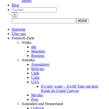
Jahren
Blog
Suche
nach:
Startseite
Über uns
Fernweh-Ziele
Afrika
alle
Marokko
Reunion
Amerika
Argentinien
Bolivien
Chile
Cuba
USA
It’s only water – Zwölf Tage mit dem
Kajak im Grand Canyon
Mexiko
Peru
Australien und Neuseeland
Outback