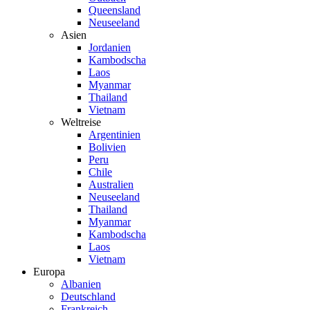
Queensland
Neuseeland
Asien
Jordanien
Kambodscha
Laos
Myanmar
Thailand
Vietnam
Weltreise
Argentinien
Bolivien
Peru
Chile
Australien
Neuseeland
Thailand
Myanmar
Kambodscha
Laos
Vietnam
Europa
Albanien
Deutschland
Frankreich