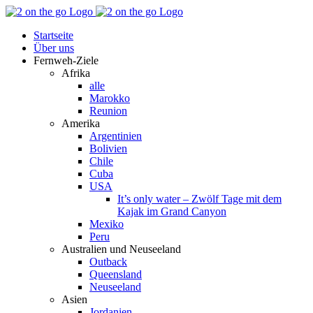
Zum
Facebook
YouTube
Instagram
Pinterest
Rss
Inhalt
Startseite
springen
Über uns
Fernweh-Ziele
Afrika
alle
Marokko
Reunion
Amerika
Argentinien
Bolivien
Chile
Cuba
USA
It’s only water – Zwölf Tage mit dem
Kajak im Grand Canyon
Mexiko
Peru
Australien und Neuseeland
Outback
Queensland
Neuseeland
Asien
Jordanien