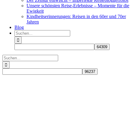
Der Zensur entwischt – Imperfekte Reisebloggerfotos
Unsere schönsten Reise-Erlebnisse – Momente für die
Ewigkeit
Kindheitserinnerungen: Reisen in den 60er und 70er
Jahren
Blog
Suche
nach:
Suche
nach: