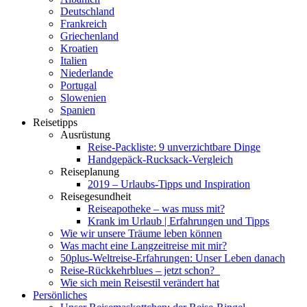
Deutschland
Frankreich
Griechenland
Kroatien
Italien
Niederlande
Portugal
Slowenien
Spanien
Reisetipps
Ausrüstung
Reise-Packliste: 9 unverzichtbare Dinge
Handgepäck-Rucksack-Vergleich
Reiseplanung
2019 – Urlaubs-Tipps und Inspiration
Reisegesundheit
Reiseapotheke – was muss mit?
Krank im Urlaub | Erfahrungen und Tipps
Wie wir unsere Träume leben können
Was macht eine Langzeitreise mit mir?
50plus-Weltreise-Erfahrungen: Unser Leben danach
Reise-Rückkehrblues – jetzt schon?
Wie sich mein Reisestil verändert hat
Persönliches