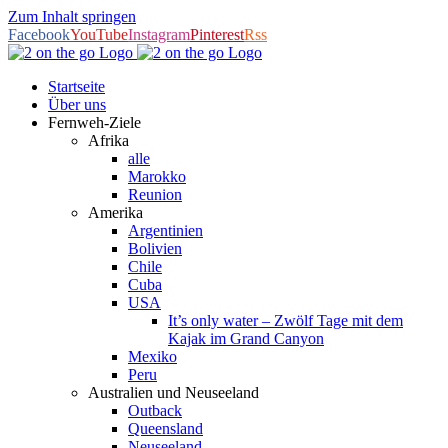
Zum Inhalt springen
Facebook
YouTube
Instagram
Pinterest
Rss
Startseite
Über uns
Fernweh-Ziele
Afrika
alle
Marokko
Reunion
Amerika
Argentinien
Bolivien
Chile
Cuba
USA
It’s only water – Zwölf Tage mit dem
Kajak im Grand Canyon
Mexiko
Peru
Australien und Neuseeland
Outback
Queensland
Neuseeland