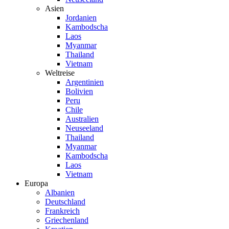
Asien
Jordanien
Kambodscha
Laos
Myanmar
Thailand
Vietnam
Weltreise
Argentinien
Bolivien
Peru
Chile
Australien
Neuseeland
Thailand
Myanmar
Kambodscha
Laos
Vietnam
Europa
Albanien
Deutschland
Frankreich
Griechenland