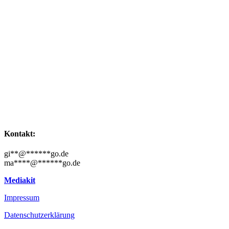
Kontakt:
gi
**
@
******
go.de
ma
****
@
******
go.de
Mediakit
Impressum
Datenschutzerklärung