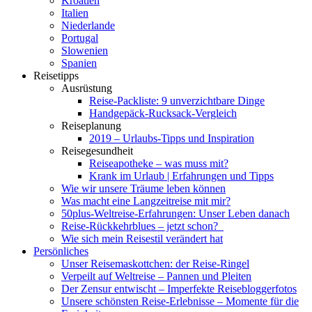
Kroatien
Italien
Niederlande
Portugal
Slowenien
Spanien
Reisetipps
Ausrüstung
Reise-Packliste: 9 unverzichtbare Dinge
Handgepäck-Rucksack-Vergleich
Reiseplanung
2019 – Urlaubs-Tipps und Inspiration
Reisegesundheit
Reiseapotheke – was muss mit?
Krank im Urlaub | Erfahrungen und Tipps
Wie wir unsere Träume leben können
Was macht eine Langzeitreise mit mir?
50plus-Weltreise-Erfahrungen: Unser Leben danach
Reise-Rückkehrblues – jetzt schon?
Wie sich mein Reisestil verändert hat
Persönliches
Unser Reisemaskottchen: der Reise-Ringel
Verpeilt auf Weltreise – Pannen und Pleiten
Der Zensur entwischt – Imperfekte Reisebloggerfotos
Unsere schönsten Reise-Erlebnisse – Momente für die