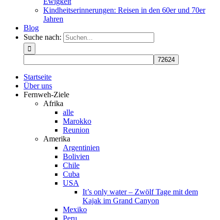
Ewigkeit
Kindheitserinnerungen: Reisen in den 60er und 70er
Jahren
Blog
Suche nach:
Startseite
Über uns
Fernweh-Ziele
Afrika
alle
Marokko
Reunion
Amerika
Argentinien
Bolivien
Chile
Cuba
USA
It’s only water – Zwölf Tage mit dem
Kajak im Grand Canyon
Mexiko
Peru