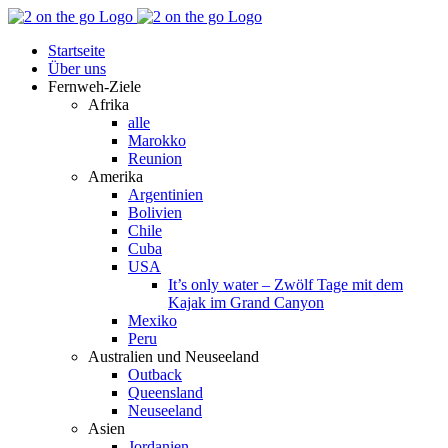
Zum
Facebook
YouTube
Instagram
Pinterest
Rss
Inhalt
Startseite
springen
Über uns
Fernweh-Ziele
Afrika
alle
Marokko
Reunion
Amerika
Argentinien
Bolivien
Chile
Cuba
USA
It’s only water – Zwölf Tage mit dem
Kajak im Grand Canyon
Mexiko
Peru
Australien und Neuseeland
Outback
Queensland
Neuseeland
Asien
Jordanien