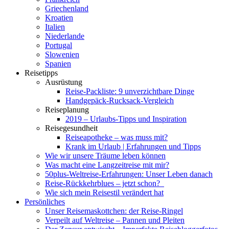
Griechenland
Kroatien
Italien
Niederlande
Portugal
Slowenien
Spanien
Reisetipps
Ausrüstung
Reise-Packliste: 9 unverzichtbare Dinge
Handgepäck-Rucksack-Vergleich
Reiseplanung
2019 – Urlaubs-Tipps und Inspiration
Reisegesundheit
Reiseapotheke – was muss mit?
Krank im Urlaub | Erfahrungen und Tipps
Wie wir unsere Träume leben können
Was macht eine Langzeitreise mit mir?
50plus-Weltreise-Erfahrungen: Unser Leben danach
Reise-Rückkehrblues – jetzt schon?
Wie sich mein Reisestil verändert hat
Persönliches
Unser Reisemaskottchen: der Reise-Ringel
Verpeilt auf Weltreise – Pannen und Pleiten