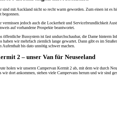
r sind mit Auckland nicht so recht warm geworden. Zum einen ist es hier
st begonnen.
r vermissen jedoch auch die Lockerheit und Servicefreundlichkeit Austr
nweis auf vorhandene Prospekte beantwortet.
s öffentliche Bussystem ist fast undurchschaubar, die Dame hinterm
s haben wir mehrfach ziemlich lange gewartet. Dann gibt es im Straßen
n Aufenthalt bis dato unnötig schwer machen.
ermit 2 – unser Van für Neuseeland
ute holen wir unseren Campervan Kermit 2 ab, mit dem wir durch Neuse
s wir dort ankommen, stehen viele Campervans herum und wir sind gesp