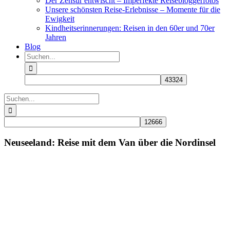
Der Zensur entwischt – Imperfekte Reisebloggerfotos
Unsere schönsten Reise-Erlebnisse – Momente für die
Ewigkeit
Kindheitserinnerungen: Reisen in den 60er und 70er
Jahren
Blog
Suche
nach:
Suche
nach:
Neuseeland: Reise mit dem Van über die Nordinsel
Zeige
grösseres
Bild