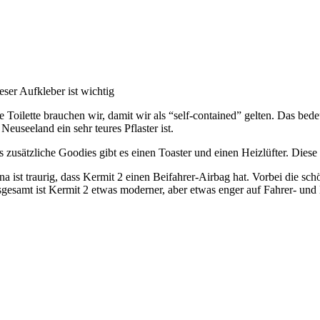
eser Aufkleber ist wichtig
e Toilette brauchen wir, damit wir als “self-contained” gelten. Das bed
 Neuseeland ein sehr teures Pflaster ist.
s zusätzliche Goodies gibt es einen Toaster und einen Heizlüfter. Di
na ist traurig, dass Kermit 2 einen Beifahrer-Airbag hat. Vorbei die sc
sgesamt ist Kermit 2 etwas moderner, aber etwas enger auf Fahrer- und Be