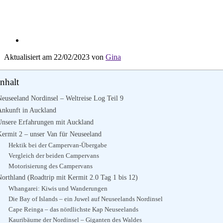
Aktualisiert am 22/02/2023 von
Gina
Inhalt
Neuseeland Nordinsel – Weltreise Log Teil 9
Ankunft in Auckland
Unsere Erfahrungen mit Auckland
Kermit 2 – unser Van für Neuseeland
Hektik bei der Campervan-Übergabe
Vergleich der beiden Campervans
Motorisierung des Campervans
Northland (Roadtrip mit Kermit 2.0 Tag 1 bis 12)
Whangarei: Kiwis und Wanderungen
Die Bay of Islands – ein Juwel auf Neuseelands Nordinsel
Cape Reinga – das nördlichste Kap Neuseelands
Kauribäume der Nordinsel – Giganten des Waldes