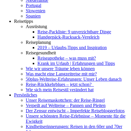
Niederlande
Portugal
Slowenien
Spanien
Reisetipps
Ausrüstung
Reise-Packliste: 9 unverzichtbare Dinge
Handgepäck-Rucksack-Vergleich
Reiseplanung
2019 – Urlaubs-Tipps und Inspiration
Reisegesundheit
Reiseapotheke – was muss mit?
Krank im Urlaub | Erfahrungen und Tipps
Wie wir unsere Träume leben können
Was macht eine Langzeitreise mit mir?
50plus-Weltreise-Erfahrungen: Unser Leben danach
Reise-Rückkehrblues – jetzt schon?
Wie sich mein Reisestil verändert hat
Persönliches
Unser Reisemaskottchen: der Reise-Ringel
Verpeilt auf Weltreise – Pannen und Pleiten
Der Zensur entwischt – Imperfekte Reisebloggerfotos
Unsere schönsten Reise-Erlebnisse – Momente für die
Ewigkeit
Kindheitserinnerungen: Reisen in den 60er und 70er