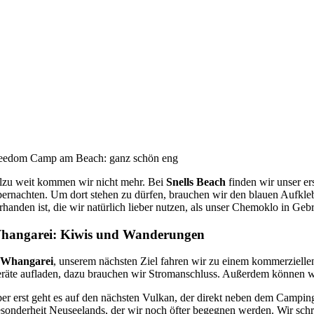
eedom Camp am Beach: ganz schön eng
lzu weit kommen wir nicht mehr. Bei
Snells Beach
finden wir unser er
ernachten. Um dort stehen zu dürfen, brauchen wir den blauen Aufkleber
rhanden ist, die wir natürlich lieber nutzen, als unser Chemoklo in Ge
hangarei: Kiwis und Wanderungen
n
Whangarei
, unserem nächsten Ziel fahren wir zu einem kommerzielle
räte aufladen, dazu brauchen wir Stromanschluss. Außerdem können wi
er erst geht es auf den nächsten Vulkan, der direkt neben dem Campin
sonderheit Neuseelands, der wir noch öfter begegnen werden. Wir schru