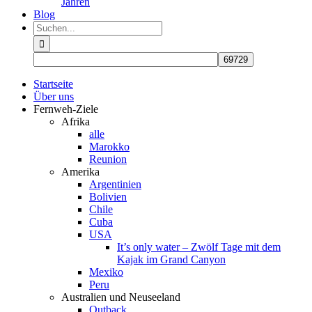
Jahren
Blog
Suche
nach:
Startseite
Über uns
Fernweh-Ziele
Afrika
alle
Marokko
Reunion
Amerika
Argentinien
Bolivien
Chile
Cuba
USA
It’s only water – Zwölf Tage mit dem
Kajak im Grand Canyon
Mexiko
Peru
Australien und Neuseeland
Outback