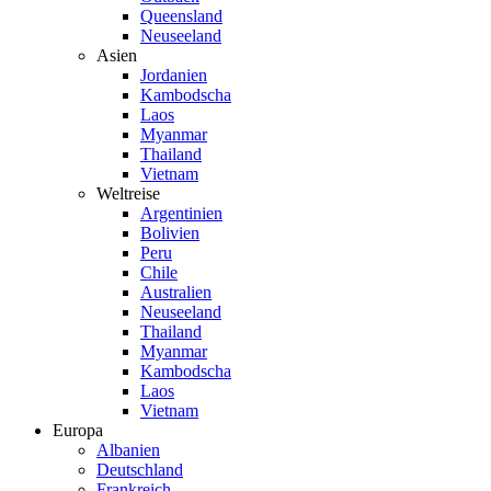
Queensland
Neuseeland
Asien
Jordanien
Kambodscha
Laos
Myanmar
Thailand
Vietnam
Weltreise
Argentinien
Bolivien
Peru
Chile
Australien
Neuseeland
Thailand
Myanmar
Kambodscha
Laos
Vietnam
Europa
Albanien
Deutschland
Frankreich