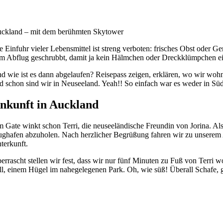
ckland – mit dem berühmten Skytower
e Einfuhr vieler Lebensmittel ist streng verboten: frisches Obst oder
m Abflug geschrubbt, damit ja kein Hälmchen oder Dreckklümpchen ei
d wie ist es dann abgelaufen? Reisepass zeigen, erklären, wo wir w
d schon sind wir in Neuseeland. Yeah!! So einfach war es weder in Süd
nkunft in Auckland
 Gate winkt schon Terri, die neuseeländische Freundin von Jorina. Als 
ughafen abzuholen. Nach herzlicher Begrüßung fahren wir zu unserem
terkunft.
errascht stellen wir fest, dass wir nur fünf Minuten zu Fuß von Ter
ll, einem Hügel im nahegelegenen Park. Oh, wie süß! Überall Schafe, 