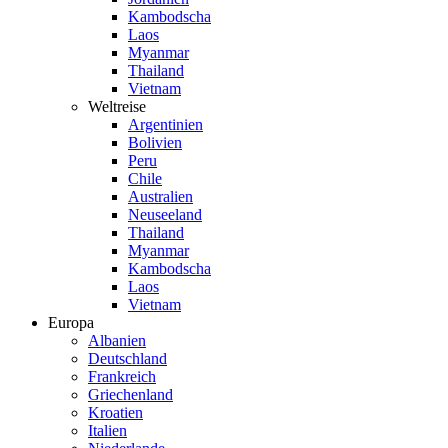
Kambodscha
Laos
Myanmar
Thailand
Vietnam
Weltreise
Argentinien
Bolivien
Peru
Chile
Australien
Neuseeland
Thailand
Myanmar
Kambodscha
Laos
Vietnam
Europa
Albanien
Deutschland
Frankreich
Griechenland
Kroatien
Italien