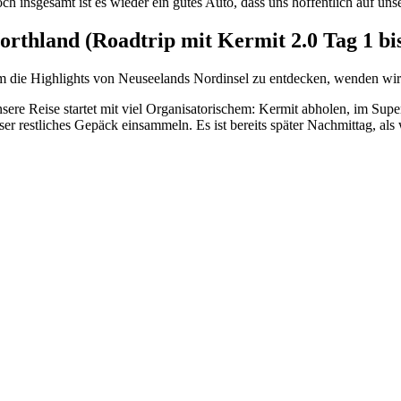
ch insgesamt ist es wieder ein gutes Auto, dass uns hoffentlich auf uns
orthland (
Roadtrip mit Kermit 2.0 Tag 1 bi
 die Highlights von Neuseelands Nordinsel zu entdecken, wenden wir
sere Reise startet mit viel Organisatorischem: Kermit abholen, im Su
ser restliches Gepäck einsammeln. Es ist bereits später Nachmittag, a