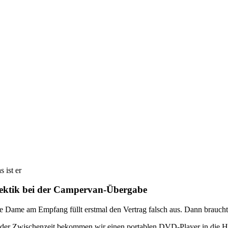
s ist er
ektik bei der Campervan-Übergabe
e Dame am Empfang füllt erstmal den Vertrag falsch aus. Dann braucht 
 der Zwischenzeit bekommen wir einen portablen DVD-Player in die Ha