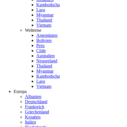
Kambodscha
Laos
Myanmar
Thailand
Vietnam
Weltreise
Argentinien
Bolivien
Peru
Chile
Australien
Neuseeland
Thailand
Myanmar
Kambodscha
Laos
Vietnam
Europa
Albanien
Deutschland
Frankreich
Griechenland
Kroatien
Italien