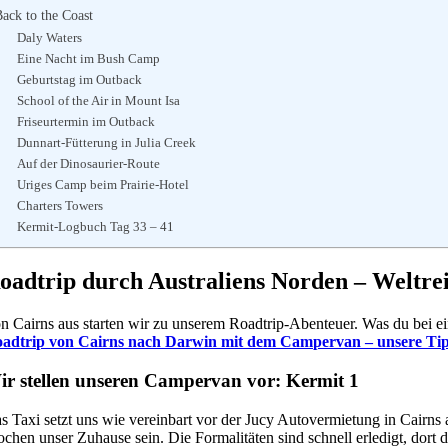
Back to the Coast
Daly Waters
Eine Nacht im Bush Camp
Geburtstag im Outback
School of the Air in Mount Isa
Friseurtermin im Outback
Dunnart-Fütterung in Julia Creek
Auf der Dinosaurier-Route
Uriges Camp beim Prairie-Hotel
Charters Towers
Kermit-Logbuch Tag 33 – 41
oadtrip durch Australiens Norden – Weltrei
n Cairns aus starten wir zu unserem Roadtrip-Abenteuer. Was du bei e
adtrip von Cairns nach Darwin mit dem Campervan – unsere Tip
ir stellen unseren Campervan vor: Kermit 1
s Taxi setzt uns wie vereinbart vor der Jucy Autovermietung in Cairns
chen unser Zuhause sein. Die Formalitäten sind schnell erledigt, dort 