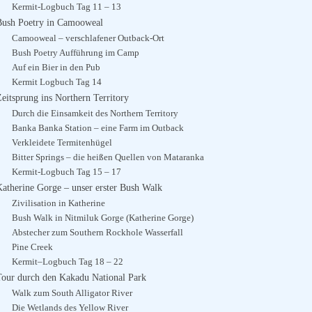
Kermit-Logbuch Tag 11 – 13
Bush Poetry in Camooweal
Camooweal – verschlafener Outback-Ort
Bush Poetry Aufführung im Camp
Auf ein Bier in den Pub
Kermit Logbuch Tag 14
Zeitsprung ins Northern Territory
Durch die Einsamkeit des Northern Territory
Banka Banka Station – eine Farm im Outback
Verkleidete Termitenhügel
Bitter Springs – die heißen Quellen von Mataranka
Kermit-Logbuch Tag 15 – 17
Katherine Gorge – unser erster Bush Walk
Zivilisation in Katherine
Bush Walk in Nitmiluk Gorge (Katherine Gorge)
Abstecher zum Southern Rockhole Wasserfall
Pine Creek
Kermit–Logbuch Tag 18 – 22
Tour durch den Kakadu National Park
Walk zum South Alligator River
Die Wetlands des Yellow River