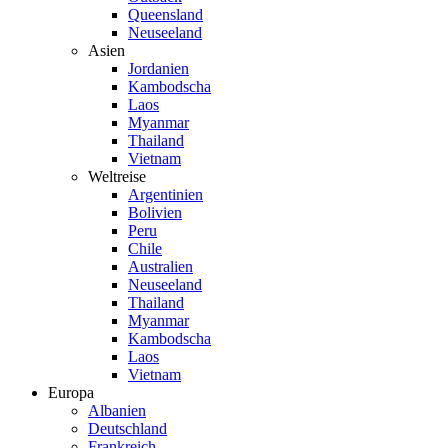
Queensland
Neuseeland
Asien
Jordanien
Kambodscha
Laos
Myanmar
Thailand
Vietnam
Weltreise
Argentinien
Bolivien
Peru
Chile
Australien
Neuseeland
Thailand
Myanmar
Kambodscha
Laos
Vietnam
Europa
Albanien
Deutschland
Frankreich