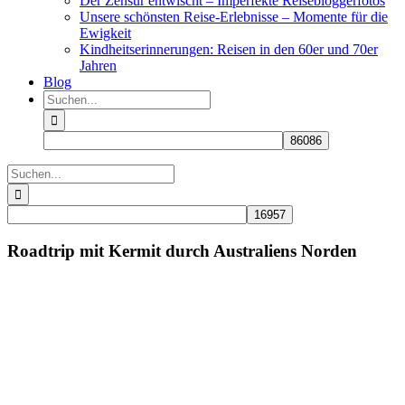
Der Zensur entwischt – Imperfekte Reisebloggerfotos
Unsere schönsten Reise-Erlebnisse – Momente für die
Ewigkeit
Kindheitserinnerungen: Reisen in den 60er und 70er
Jahren
Blog
Suche
nach:
Suche
nach:
Roadtrip mit Kermit durch Australiens Norden
Zeige
grösseres
Bild