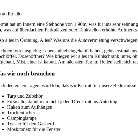
rom für alle
rmit hat im Innern eine Stehhöhe von 1,90m, was für uns sehr sehr an
, was auf überdachten Parkplätzen oder Tankstellen erhöhte Aufmerksa
so alles in Ordnung. Alles? Was uns die Autovermietung verschwiegen ha
chdem wir ausgiebig Lebensmittel eingekauft haben, gehts erstmal ans
chlöffel, Dosenöffner? Wie kriegen wir alles im Kühlschrank unter, o
fgebaut, Mist, einer ist kaputt. Am nächsten Tag im Hellen stellt sich 
as wir noch brauchen
ch den ersten Tagen wird klar, daß wir Kermit für unsere Bedürfnisse 
Tarp und Zubehör
Fußmatte, damit man nicht jeden Dreck mit ins Auto trägt
Haken zum Aufhängen
Trockentücher
Campinglampe
Toaster für den Gasherd
Moskitonetz für die Fenster