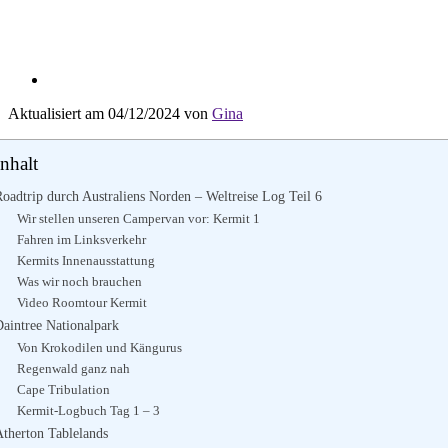
Aktualisiert am 04/12/2024 von
Gina
Inhalt
Roadtrip durch Australiens Norden – Weltreise Log Teil 6
Wir stellen unseren Campervan vor: Kermit 1
Fahren im Linksverkehr
Kermits Innenausstattung
Was wir noch brauchen
Video Roomtour Kermit
Daintree Nationalpark
Von Krokodilen und Kängurus
Regenwald ganz nah
Cape Tribulation
Kermit-Logbuch Tag 1 – 3
Atherton Tablelands