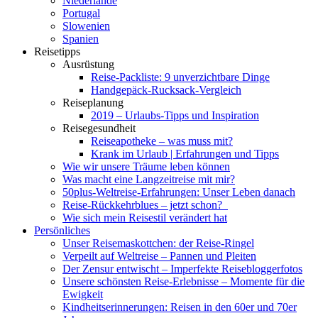
Niederlande
Portugal
Slowenien
Spanien
Reisetipps
Ausrüstung
Reise-Packliste: 9 unverzichtbare Dinge
Handgepäck-Rucksack-Vergleich
Reiseplanung
2019 – Urlaubs-Tipps und Inspiration
Reisegesundheit
Reiseapotheke – was muss mit?
Krank im Urlaub | Erfahrungen und Tipps
Wie wir unsere Träume leben können
Was macht eine Langzeitreise mit mir?
50plus-Weltreise-Erfahrungen: Unser Leben danach
Reise-Rückkehrblues – jetzt schon?
Wie sich mein Reisestil verändert hat
Persönliches
Unser Reisemaskottchen: der Reise-Ringel
Verpeilt auf Weltreise – Pannen und Pleiten
Der Zensur entwischt – Imperfekte Reisebloggerfotos
Unsere schönsten Reise-Erlebnisse – Momente für die
Ewigkeit
Kindheitserinnerungen: Reisen in den 60er und 70er