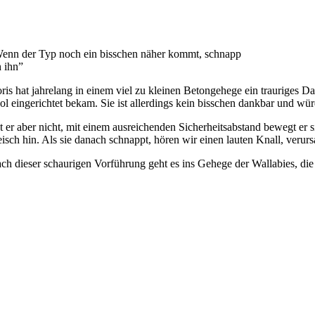
enn der Typ noch ein bisschen näher kommt, schnapp
h ihn”
ris hat jahrelang in einem viel zu kleinen Betongehege ein trauriges D
ol eingerichtet bekam. Sie ist allerdings kein bisschen dankbar und wü
t er aber nicht, mit einem ausreichenden Sicherheitsabstand bewegt er 
eisch hin. Als sie danach schnappt, hören wir einen lauten Knall, verursa
ch dieser schaurigen Vorführung geht es ins Gehege der Wallabies, die n