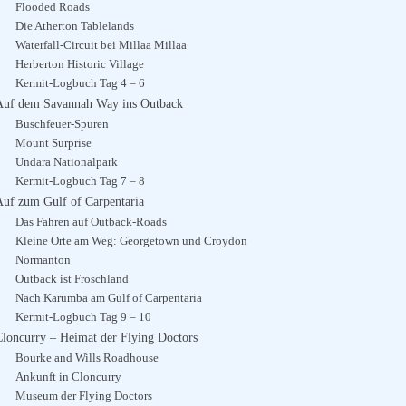
Flooded Roads
Die Atherton Tablelands
Waterfall-Circuit bei Millaa Millaa
Herberton Historic Village
Kermit-Logbuch Tag 4 – 6
Auf dem Savannah Way ins Outback
Buschfeuer-Spuren
Mount Surprise
Undara Nationalpark
Kermit-Logbuch Tag 7 – 8
Auf zum Gulf of Carpentaria
Das Fahren auf Outback-Roads
Kleine Orte am Weg: Georgetown und Croydon
Normanton
Outback ist Froschland
Nach Karumba am Gulf of Carpentaria
Kermit-Logbuch Tag 9 – 10
Cloncurry – Heimat der Flying Doctors
Bourke and Wills Roadhouse
Ankunft in Cloncurry
Museum der Flying Doctors