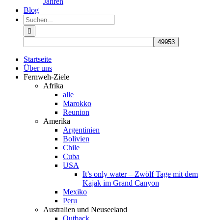
Jahren
Blog
Suche
nach:
Startseite
Über uns
Fernweh-Ziele
Afrika
alle
Marokko
Reunion
Amerika
Argentinien
Bolivien
Chile
Cuba
USA
It’s only water – Zwölf Tage mit dem
Kajak im Grand Canyon
Mexiko
Peru
Australien und Neuseeland
Outback