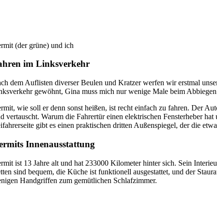
rmit (der grüne) und ich
ahren im Linksverkehr
ch dem Auflisten diverser Beulen und Kratzer werfen wir erstmal unse
nksverkehr gewöhnt, Gina muss mich nur wenige Male beim Abbiegen a
rmit, wie soll er denn sonst heißen, ist recht einfach zu fahren. Der
nd vertauscht. Warum die Fahrertür einen elektrischen Fensterheber hat
ifahrerseite gibt es einen praktischen dritten Außenspiegel, der die et
ermits Innenausstattung
rmit ist 13 Jahre alt und hat 233000 Kilometer hinter sich. Sein Interie
tten sind bequem, die Küche ist funktionell ausgestattet, und der Sta
nigen Handgriffen zum gemütlichen Schlafzimmer.