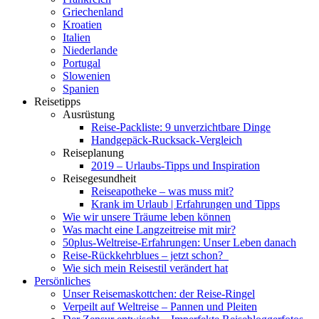
Griechenland
Kroatien
Italien
Niederlande
Portugal
Slowenien
Spanien
Reisetipps
Ausrüstung
Reise-Packliste: 9 unverzichtbare Dinge
Handgepäck-Rucksack-Vergleich
Reiseplanung
2019 – Urlaubs-Tipps und Inspiration
Reisegesundheit
Reiseapotheke – was muss mit?
Krank im Urlaub | Erfahrungen und Tipps
Wie wir unsere Träume leben können
Was macht eine Langzeitreise mit mir?
50plus-Weltreise-Erfahrungen: Unser Leben danach
Reise-Rückkehrblues – jetzt schon?
Wie sich mein Reisestil verändert hat
Persönliches
Unser Reisemaskottchen: der Reise-Ringel
Verpeilt auf Weltreise – Pannen und Pleiten