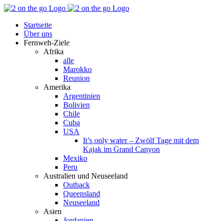
Zum
Facebook
YouTube
Instagram
Pinterest
Rss
Inhalt
Startseite
springen
Über uns
Fernweh-Ziele
Afrika
alle
Marokko
Reunion
Amerika
Argentinien
Bolivien
Chile
Cuba
USA
It’s only water – Zwölf Tage mit dem
Kajak im Grand Canyon
Mexiko
Peru
Australien und Neuseeland
Outback
Queensland
Neuseeland
Asien
Jordanien