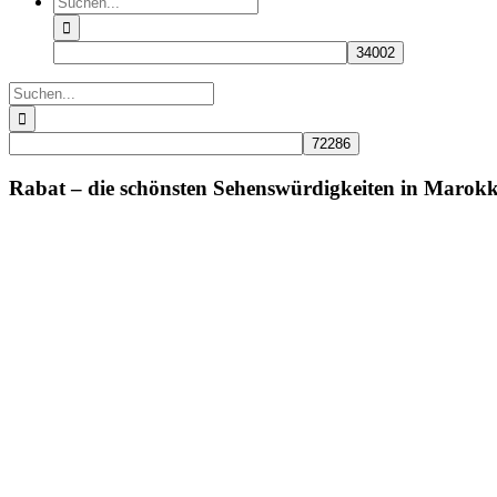
nach:
Suche
nach:
Rabat – die schönsten Sehenswürdigkeiten in Marok
Zeige
grösseres
Bild