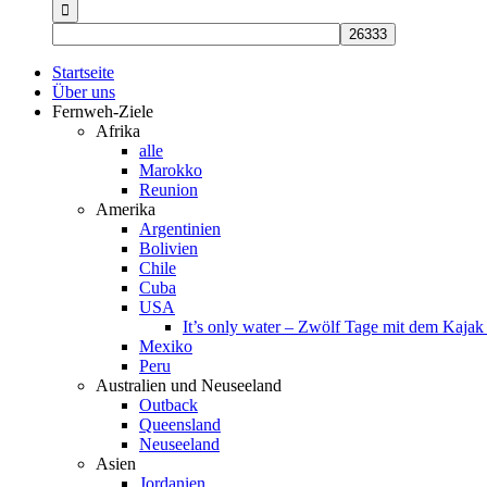
nach:
Startseite
Über uns
Fernweh-Ziele
Afrika
alle
Marokko
Reunion
Amerika
Argentinien
Bolivien
Chile
Cuba
USA
It’s only water – Zwölf Tage mit dem Kaja
Mexiko
Peru
Australien und Neuseeland
Outback
Queensland
Neuseeland
Asien
Jordanien