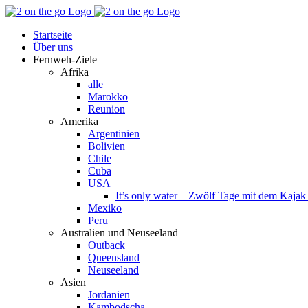
Zum
Facebook
YouTube
Instagram
Pinterest
Rss
Inhalt
Startseite
springen
Über uns
Fernweh-Ziele
Afrika
alle
Marokko
Reunion
Amerika
Argentinien
Bolivien
Chile
Cuba
USA
It’s only water – Zwölf Tage mit dem Kaja
Mexiko
Peru
Australien und Neuseeland
Outback
Queensland
Neuseeland
Asien
Jordanien
Kambodscha