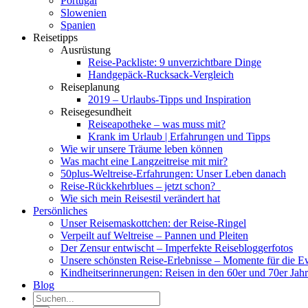
Portugal
Slowenien
Spanien
Reisetipps
Ausrüstung
Reise-Packliste: 9 unverzichtbare Dinge
Handgepäck-Rucksack-Vergleich
Reiseplanung
2019 – Urlaubs-Tipps und Inspiration
Reisegesundheit
Reiseapotheke – was muss mit?
Krank im Urlaub | Erfahrungen und Tipps
Wie wir unsere Träume leben können
Was macht eine Langzeitreise mit mir?
50plus-Weltreise-Erfahrungen: Unser Leben danach
Reise-Rückkehrblues – jetzt schon?
Wie sich mein Reisestil verändert hat
Persönliches
Unser Reisemaskottchen: der Reise-Ringel
Verpeilt auf Weltreise – Pannen und Pleiten
Der Zensur entwischt – Imperfekte Reisebloggerfotos
Unsere schönsten Reise-Erlebnisse – Momente für die E
Kindheitserinnerungen: Reisen in den 60er und 70er Jah
Blog
Suche