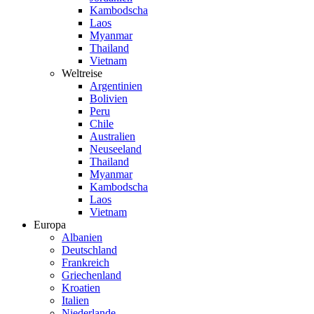
Kambodscha
Laos
Myanmar
Thailand
Vietnam
Weltreise
Argentinien
Bolivien
Peru
Chile
Australien
Neuseeland
Thailand
Myanmar
Kambodscha
Laos
Vietnam
Europa
Albanien
Deutschland
Frankreich
Griechenland
Kroatien
Italien
Niederlande