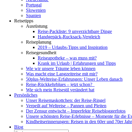
Portugal
Slowenien
Spanien
Reisetipps
Ausrüstung
Reise-Packliste: 9 unverzichtbare Dinge
Handgepäck-Rucksack-Vergleich
Reiseplanung
2019 – Urlaubs-Tipps und Inspiration
Reisegesundheit
Reiseapotheke – was muss mit?
Krank im Urlaub | Erfahrungen und Tipps
Wie wir unsere Träume leben können
Was macht eine Langzeitreise mit mir?
50plus-Weltreise-Erfahrungen: Unser Leben danach
Reise-Rückkehrblues – jetzt schon?
Wie sich mein Reisestil verändert hat
Persönliches
Unser Reisemaskottchen: der Reise-Ringel
Verpeilt auf Weltreise – Pannen und Pleiten
Der Zensur entwischt – Imperfekte Reisebloggerfotos
Unsere schönsten Reise-Erlebnisse – Momente für die E
Kindheitserinnerungen: Reisen in den 60er und 70er Jah
Blog
Suche