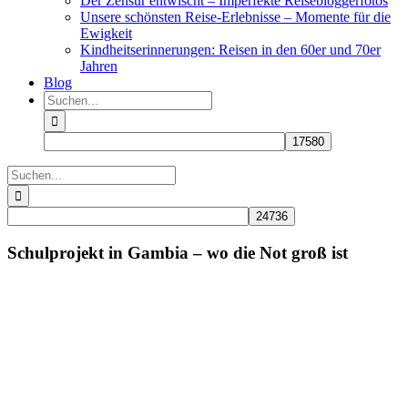
Der Zensur entwischt – Imperfekte Reisebloggerfotos
Unsere schönsten Reise-Erlebnisse – Momente für die
Ewigkeit
Kindheitserinnerungen: Reisen in den 60er und 70er
Jahren
Blog
Suche
nach:
Suche
nach:
Schulprojekt in Gambia – wo die Not groß ist
Zeige
grösseres
Bild