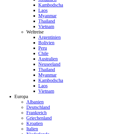
Kambodscha
Laos
Myanmar
Thailand
Vietnam
Weltreise
Argentinien
Bolivien
Peru
Chile
Australien
Neuseeland
Thailand
Myanmar
Kambodscha
Laos
Vietnam
Europa
Albanien
Deutschland
Frankreich
Griechenland
Kroatien
Italien