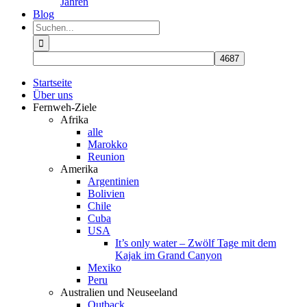
Jahren
Blog
Suche
nach:
Startseite
Über uns
Fernweh-Ziele
Afrika
alle
Marokko
Reunion
Amerika
Argentinien
Bolivien
Chile
Cuba
USA
It’s only water – Zwölf Tage mit dem
Kajak im Grand Canyon
Mexiko
Peru
Australien und Neuseeland
Outback