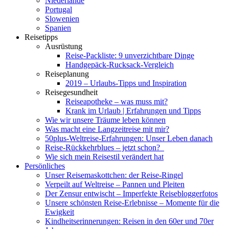
Niederlande
Portugal
Slowenien
Spanien
Reisetipps
Ausrüstung
Reise-Packliste: 9 unverzichtbare Dinge
Handgepäck-Rucksack-Vergleich
Reiseplanung
2019 – Urlaubs-Tipps und Inspiration
Reisegesundheit
Reiseapotheke – was muss mit?
Krank im Urlaub | Erfahrungen und Tipps
Wie wir unsere Träume leben können
Was macht eine Langzeitreise mit mir?
50plus-Weltreise-Erfahrungen: Unser Leben danach
Reise-Rückkehrblues – jetzt schon?
Wie sich mein Reisestil verändert hat
Persönliches
Unser Reisemaskottchen: der Reise-Ringel
Verpeilt auf Weltreise – Pannen und Pleiten
Der Zensur entwischt – Imperfekte Reisebloggerfotos
Unsere schönsten Reise-Erlebnisse – Momente für die
Ewigkeit
Kindheitserinnerungen: Reisen in den 60er und 70er