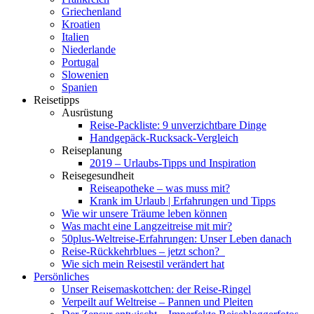
Griechenland
Kroatien
Italien
Niederlande
Portugal
Slowenien
Spanien
Reisetipps
Ausrüstung
Reise-Packliste: 9 unverzichtbare Dinge
Handgepäck-Rucksack-Vergleich
Reiseplanung
2019 – Urlaubs-Tipps und Inspiration
Reisegesundheit
Reiseapotheke – was muss mit?
Krank im Urlaub | Erfahrungen und Tipps
Wie wir unsere Träume leben können
Was macht eine Langzeitreise mit mir?
50plus-Weltreise-Erfahrungen: Unser Leben danach
Reise-Rückkehrblues – jetzt schon?
Wie sich mein Reisestil verändert hat
Persönliches
Unser Reisemaskottchen: der Reise-Ringel
Verpeilt auf Weltreise – Pannen und Pleiten