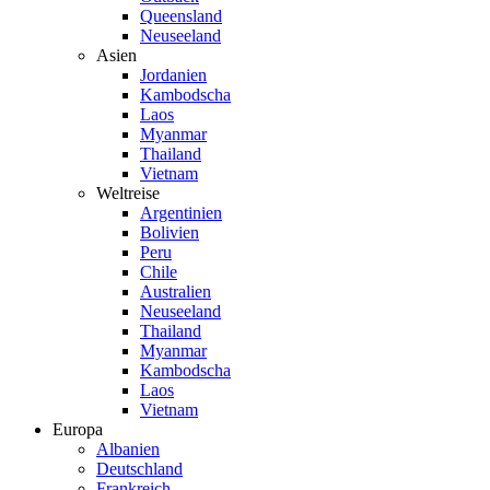
Queensland
Neuseeland
Asien
Jordanien
Kambodscha
Laos
Myanmar
Thailand
Vietnam
Weltreise
Argentinien
Bolivien
Peru
Chile
Australien
Neuseeland
Thailand
Myanmar
Kambodscha
Laos
Vietnam
Europa
Albanien
Deutschland
Frankreich