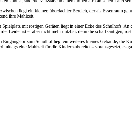
nken kannst, sind die Maßstäbe in einem armen afrikanischen Land sehr
zwischen liegt ein kleiner, überdachter Bereich, der als Essenraum ge
tzend ihre Mahlzeit.
n Spielplatz mit rostigen Geräten liegt in einer Ecke des Schulhofs. A
rde. Leider ist er aber nicht mehr nutzbar, denn die scharfkantigen, rost
 Eingangstor zum Schulhof liegt ein weiteres kleines Gebäude, die Küc
rd mittags eine Mahlzeit für die Kinder zubereitet – vorausgesetzt, es g