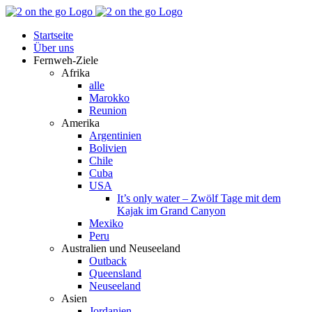
Zum
Facebook
YouTube
Instagram
Pinterest
Rss
Inhalt
Startseite
springen
Über uns
Fernweh-Ziele
Afrika
alle
Marokko
Reunion
Amerika
Argentinien
Bolivien
Chile
Cuba
USA
It’s only water – Zwölf Tage mit dem
Kajak im Grand Canyon
Mexiko
Peru
Australien und Neuseeland
Outback
Queensland
Neuseeland
Asien
Jordanien