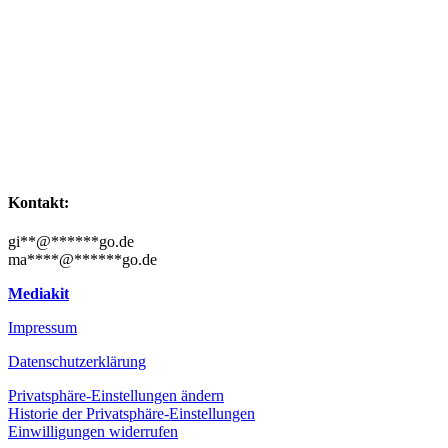
Kontakt:
gi
**
@
******
go.de
ma
****
@
******
go.de
Mediakit
Impressum
Datenschutzerklärung
Privatsphäre-Einstellungen ändern
Historie der Privatsphäre-Einstellungen
Einwilligungen widerrufen