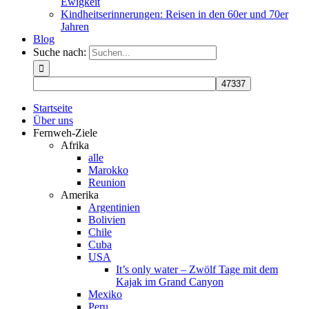
Ewigkeit
Kindheitserinnerungen: Reisen in den 60er und 70er
Jahren
Blog
Suche nach:
Startseite
Über uns
Fernweh-Ziele
Afrika
alle
Marokko
Reunion
Amerika
Argentinien
Bolivien
Chile
Cuba
USA
It’s only water – Zwölf Tage mit dem
Kajak im Grand Canyon
Mexiko
Peru