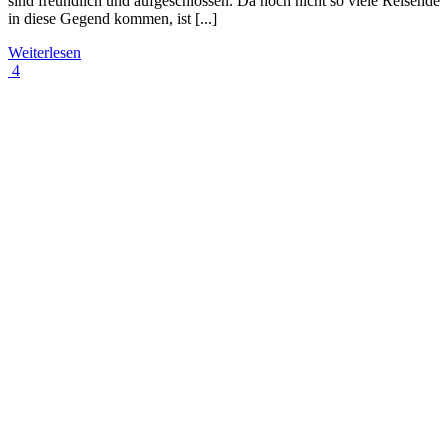
sind freundlich und aufgeschlossen. Da noch nicht so viele Reisende
in diese Gegend kommen, ist [...]
Weiterlesen
4