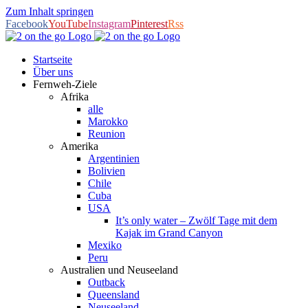
Zum Inhalt springen
Facebook
YouTube
Instagram
Pinterest
Rss
Startseite
Über uns
Fernweh-Ziele
Afrika
alle
Marokko
Reunion
Amerika
Argentinien
Bolivien
Chile
Cuba
USA
It’s only water – Zwölf Tage mit dem
Kajak im Grand Canyon
Mexiko
Peru
Australien und Neuseeland
Outback
Queensland
Neuseeland