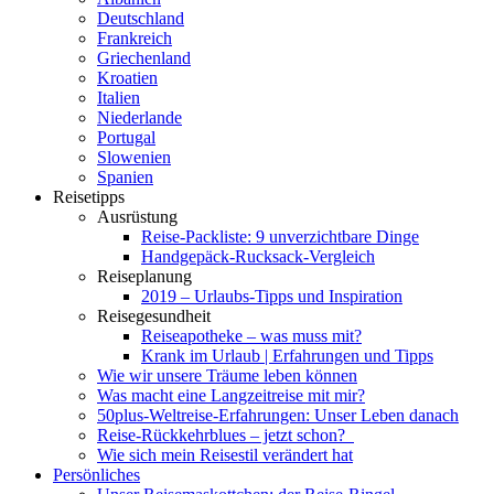
Deutschland
Frankreich
Griechenland
Kroatien
Italien
Niederlande
Portugal
Slowenien
Spanien
Reisetipps
Ausrüstung
Reise-Packliste: 9 unverzichtbare Dinge
Handgepäck-Rucksack-Vergleich
Reiseplanung
2019 – Urlaubs-Tipps und Inspiration
Reisegesundheit
Reiseapotheke – was muss mit?
Krank im Urlaub | Erfahrungen und Tipps
Wie wir unsere Träume leben können
Was macht eine Langzeitreise mit mir?
50plus-Weltreise-Erfahrungen: Unser Leben danach
Reise-Rückkehrblues – jetzt schon?
Wie sich mein Reisestil verändert hat
Persönliches