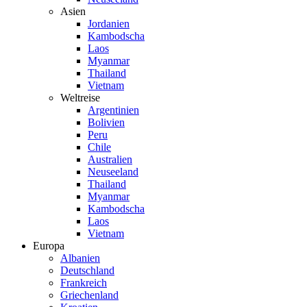
Asien
Jordanien
Kambodscha
Laos
Myanmar
Thailand
Vietnam
Weltreise
Argentinien
Bolivien
Peru
Chile
Australien
Neuseeland
Thailand
Myanmar
Kambodscha
Laos
Vietnam
Europa
Albanien
Deutschland
Frankreich
Griechenland