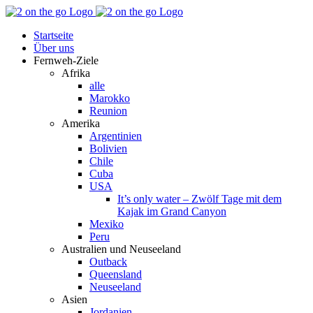
Zum
Facebook
YouTube
Instagram
Pinterest
Rss
Inhalt
Startseite
springen
Über uns
Fernweh-Ziele
Afrika
alle
Marokko
Reunion
Amerika
Argentinien
Bolivien
Chile
Cuba
USA
It’s only water – Zwölf Tage mit dem
Kajak im Grand Canyon
Mexiko
Peru
Australien und Neuseeland
Outback
Queensland
Neuseeland
Asien
Jordanien