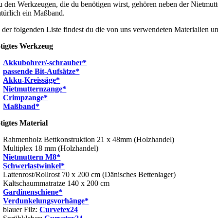
u den Werkzeugen, die du benötigen wirst, gehören neben der Nietmutt
atürlich ein Maßband.
n der folgenden Liste findest du die von uns verwendeten Materialien 
tigtes Werkzeug
Akkubohrer/-schrauber*
passende Bit-Aufsätze*
Akku-Kreissäge*
Nietmutternzange*
Crimpzange*
Maßband*
tigtes Material
Rahmenholz Bettkonstruktion 21 x 48mm (Holzhandel)
Multiplex 18 mm (Holzhandel)
Nietmuttern M8*
Schwerlastwinkel*
Lattenrost/Rollrost 70 x 200 cm (Dänisches Bettenlager)
Kaltschaummatratze 140 x 200 cm
Gardinenschiene*
Verdunkelungsvorhänge*
blauer Filz:
Curvetex24