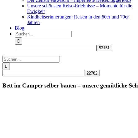
Der Zensur entwischt – Imperfekte Reisebloggerfotos
Unsere schönsten Reise-Erlebnisse – Momente für die
Ewigkeit
Kindheitserinnerungen: Reisen in den 60er und 70er
Jahren
Blog
Suche
nach:
Suche
nach:
Bett im Camper selber bauen – unsere gemütliche Sch
Zeige
grösseres
Bild