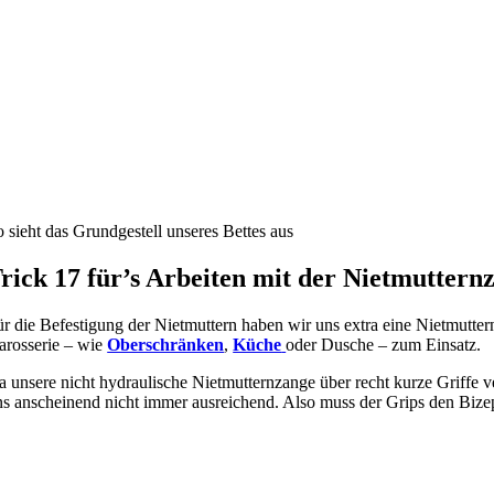
 sieht das Grundgestell unseres Bettes aus
rick 17 für’s Arbeiten mit der Nietmuttern
ür die Befestigung der Nietmuttern haben wir uns extra eine Nietmutt
arosserie – wie
Oberschränken
,
Küche
oder Dusche – zum Einsatz.
 unsere nicht hydraulische Nietmutternzange über recht kurze Griffe ver
ns anscheinend nicht immer ausreichend. Also muss der Grips den Bizep