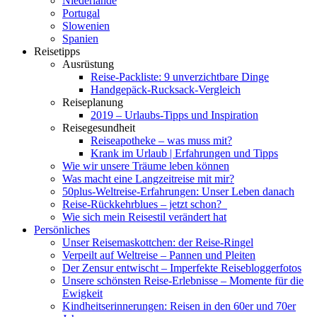
Niederlande
Portugal
Slowenien
Spanien
Reisetipps
Ausrüstung
Reise-Packliste: 9 unverzichtbare Dinge
Handgepäck-Rucksack-Vergleich
Reiseplanung
2019 – Urlaubs-Tipps und Inspiration
Reisegesundheit
Reiseapotheke – was muss mit?
Krank im Urlaub | Erfahrungen und Tipps
Wie wir unsere Träume leben können
Was macht eine Langzeitreise mit mir?
50plus-Weltreise-Erfahrungen: Unser Leben danach
Reise-Rückkehrblues – jetzt schon?
Wie sich mein Reisestil verändert hat
Persönliches
Unser Reisemaskottchen: der Reise-Ringel
Verpeilt auf Weltreise – Pannen und Pleiten
Der Zensur entwischt – Imperfekte Reisebloggerfotos
Unsere schönsten Reise-Erlebnisse – Momente für die
Ewigkeit
Kindheitserinnerungen: Reisen in den 60er und 70er