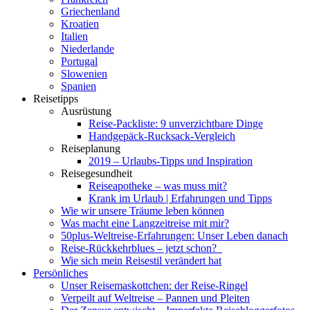
Griechenland
Kroatien
Italien
Niederlande
Portugal
Slowenien
Spanien
Reisetipps
Ausrüstung
Reise-Packliste: 9 unverzichtbare Dinge
Handgepäck-Rucksack-Vergleich
Reiseplanung
2019 – Urlaubs-Tipps und Inspiration
Reisegesundheit
Reiseapotheke – was muss mit?
Krank im Urlaub | Erfahrungen und Tipps
Wie wir unsere Träume leben können
Was macht eine Langzeitreise mit mir?
50plus-Weltreise-Erfahrungen: Unser Leben danach
Reise-Rückkehrblues – jetzt schon?
Wie sich mein Reisestil verändert hat
Persönliches
Unser Reisemaskottchen: der Reise-Ringel
Verpeilt auf Weltreise – Pannen und Pleiten