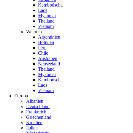
Kambodscha
Laos
Myanmar
Thailand
Vietnam
Weltreise
Argentinien
Bolivien
Peru
Chile
Australien
Neuseeland
Thailand
Myanmar
Kambodscha
Laos
Vietnam
Europa
Albanien
Deutschland
Frankreich
Griechenland
Kroatien
Italien