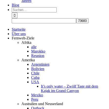
Jahren
Blog
Suche
nach:
Startseite
Über uns
Fernweh-Ziele
Afrika
alle
Marokko
Reunion
Amerika
Argentinien
Bolivien
Chile
Cuba
USA
It’s only water – Zwölf Tage mit dem
Kajak im Grand Canyon
Mexiko
Peru
Australien und Neuseeland
Outback