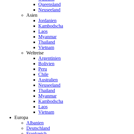
Queensland
Neuseeland
Asien
Jordanien
Kambodscha
Laos
Myanmar
Thailand
Vietnam
Weltreise
Argentinien
Bolivien
Peru
Chile
Australien
Neuseeland
Thailand
Myanmar
Kambodscha
Laos
Vietnam
Europa
Albanien
Deutschland
Frankreich