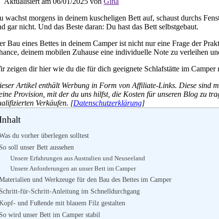
Aktualisiert am 06/01/2025 von
Gina
u wachst morgens in deinem kuscheligen Bett auf, schaust durchs Fens
d gar nicht. Und das Beste daran: Du hast das Bett selbstgebaut.
r Bau eines Bettes in deinem Camper ist nicht nur eine Frage der Prakti
ance, deinem mobilen Zuhause eine individuelle Note zu verleihen und s
r zeigen dir hier wie du die für dich geeignete Schlafstätte im Camper
eser Artikel enthält Werbung in Form von Affiliate-Links. Diese sind m
eine Provision, mit der du uns hilfst, die Kosten für unseren Blog zu t
alifizierten Verkäufen. [
Datenschutzerklärung
]
Inhalt
Was du vorher überlegen solltest
So soll unser Bett aussehen
Unsere Erfahrungen aus Australien und Neuseeland
Unsere Anforderungen an unser Bett im Camper
Materialien und Werkzeuge für den Bau des Bettes im Camper
Schritt-für-Schritt-Anleitung im Schnelldurchgang
Kopf- und Fußende mit blauem Filz gestalten
So wird unser Bett im Camper stabil