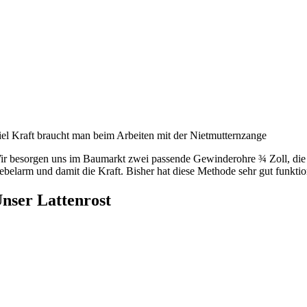
iel Kraft braucht man beim Arbeiten mit der Nietmutternzange
ir besorgen uns im Baumarkt zwei passende Gewinderohre ¾ Zoll, die w
belarm und damit die Kraft. Bisher hat diese Methode sehr gut funktion
nser Lattenrost