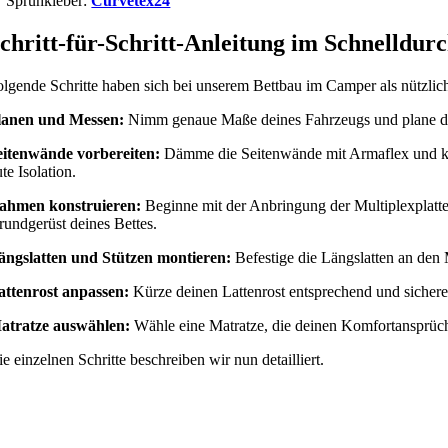
Sprühkleber:
Curvetex24
chritt-für-Schritt-Anleitung im Schnelldur
olgende Schritte haben sich bei unserem Bettbau im Camper als nützlic
lanen und Messen:
Nimm genaue Maße deines Fahrzeugs und plane die 
eitenwände vorbereiten:
Dämme die Seitenwände mit Armaflex und kleb
te Isolation.
ahmen konstruieren:
Beginne mit der Anbringung der Multiplexplatten
rundgerüst deines Bettes.
ängslatten und Stützen montieren:
Befestige die Längslatten an den M
attenrost anpassen:
Kürze deinen Lattenrost entsprechend und sichere ih
atratze auswählen:
Wähle eine Matratze, die deinen Komfortansprüche
e einzelnen Schritte beschreiben wir nun detailliert.