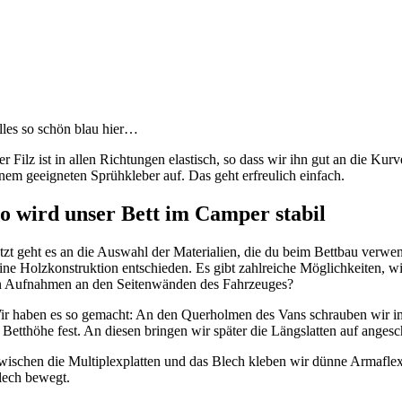
lles so schön blau hier…
r Filz ist in allen Richtungen elastisch, so dass wir ihn gut an die K
inem geeigneten Sprühkleber auf. Das geht erfreulich einfach.
o wird unser Bett im Camper stabil
etzt geht es an die Auswahl der Materialien, die du beim Bettbau verwe
eine Holzkonstruktion entschieden. Es gibt zahlreiche Möglichkeiten, w
n Aufnahmen an den Seitenwänden des Fahrzeuges?
ir haben es so gemacht: An den Querholmen des Vans schrauben wir im
 Betthöhe fest. An diesen bringen wir später die Längslatten auf anges
wischen die Multiplexplatten und das Blech kleben wir dünne Armaflexst
lech bewegt.