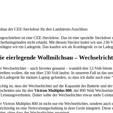
nbau der CEE-Steckdose für den Landstrom-Anschluss
rgeschrieben ist eine CEE-Steckdose. Das ist eine spezielle Steckdose
cherheitsgründen nicht erlaubt. Mit diesem Stecker holen wir uns 230-
nötigen wir ein Ladegerät. Das kaufen wir als Kombigerät: es ist Lad
ie eierlegende Wollmilchsau – Wechselrich
r Wechselrichter – auch Inverter genannt – wandelt den 12-Volt-Strom 
treiben wollen, die nur über 230-Volt laufen. In unserem Fall ist das 
lt-Ladegerät für meinen Laptop gefunden, so dass ich dafür auch eine “
chtig ist, dass der Wechselrichter auf die Kapazität der Batterie und de
tscheiden uns für den
Victron Multiplus 800
, der 800 Watt Wechsels
 Leistungsverlusten. Daher sollte der Wechselrichter etwas mehr Leistu
r Victron Multiplus 800 ist nicht nur ein Wechselrichter, sondern auc
eichzeitig ist eine Netzvorrangschaltung in dem Gerät integriert. Dies
iter, ohne dass der Wechselrichter anspringt.