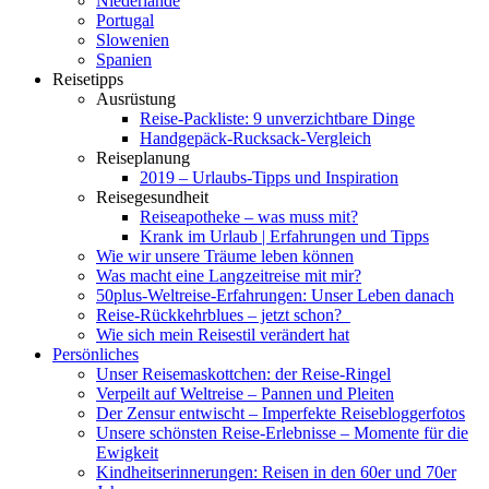
Niederlande
Portugal
Slowenien
Spanien
Reisetipps
Ausrüstung
Reise-Packliste: 9 unverzichtbare Dinge
Handgepäck-Rucksack-Vergleich
Reiseplanung
2019 – Urlaubs-Tipps und Inspiration
Reisegesundheit
Reiseapotheke – was muss mit?
Krank im Urlaub | Erfahrungen und Tipps
Wie wir unsere Träume leben können
Was macht eine Langzeitreise mit mir?
50plus-Weltreise-Erfahrungen: Unser Leben danach
Reise-Rückkehrblues – jetzt schon?
Wie sich mein Reisestil verändert hat
Persönliches
Unser Reisemaskottchen: der Reise-Ringel
Verpeilt auf Weltreise – Pannen und Pleiten
Der Zensur entwischt – Imperfekte Reisebloggerfotos
Unsere schönsten Reise-Erlebnisse – Momente für die
Ewigkeit
Kindheitserinnerungen: Reisen in den 60er und 70er