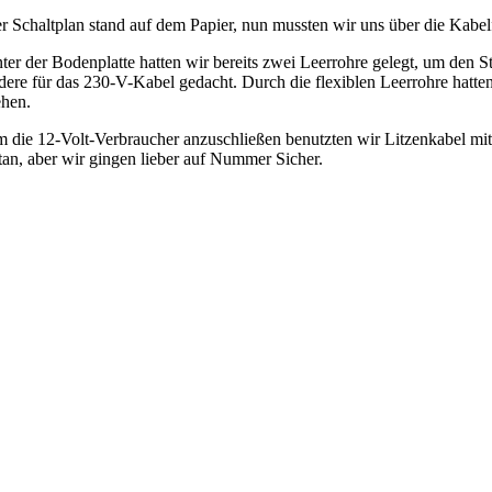
r Schaltplan stand auf dem Papier, nun mussten wir uns über die Ka
ter der Bodenplatte hatten wir bereits zwei Leerrohre gelegt, um den S
dere für das 230-V-Kabel gedacht. Durch die flexiblen Leerrohre hatte
ehen.
 die 12-Volt-Verbraucher anzuschließen benutzten wir Litzenkabel mit
tan, aber wir gingen lieber auf Nummer Sicher.