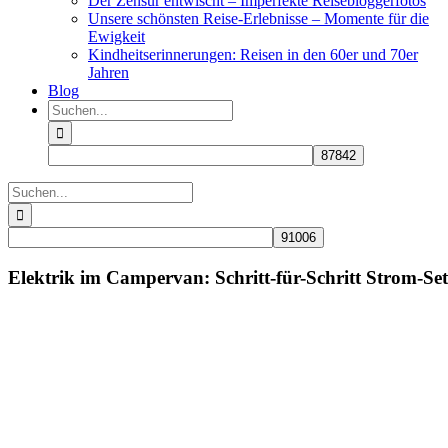
Der Zensur entwischt – Imperfekte Reisebloggerfotos
Unsere schönsten Reise-Erlebnisse – Momente für die
Ewigkeit
Kindheitserinnerungen: Reisen in den 60er und 70er
Jahren
Blog
Suche
nach:
Suche
nach:
Elektrik im Campervan: Schritt-für-Schritt Strom-Se
Zeige
grösseres
Bild