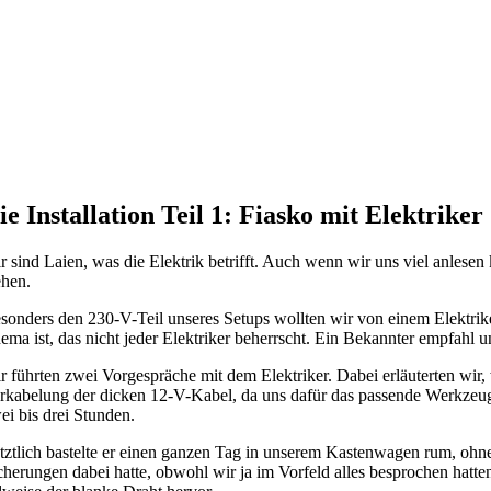
ie Installation Teil 1: Fiasko mit Elektriker
r sind Laien, was die Elektrik betrifft. Auch wenn wir uns viel anle
ehen.
sonders den 230-V-Teil unseres Setups wollten wir von einem Elektriker
ema ist, das nicht jeder Elektriker beherrscht. Ein Bekannter empfahl 
r führten zwei Vorgespräche mit dem Elektriker. Dabei erläuterten wir,
rkabelung der dicken 12-V-Kabel, da uns dafür das passende Werkzeug 
ei bis drei Stunden.
tztlich bastelte er einen ganzen Tag in unserem Kastenwagen rum, ohne f
cherungen dabei hatte, obwohl wir ja im Vorfeld alles besprochen hat