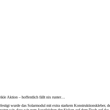
ikle Aktion – hoffentlich fällt nix runter…
festigt wurde das Solarmodul mit extra starkem Konstruktionskleber, 
ssten wir, dass wir zum Ausgleichen der Sicken auf dem Dach auf das ri