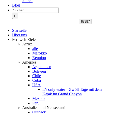
Jahren
Blog
Suche
nach:
Startseite
Über uns
Fernweh-Ziele
Afrika
alle
Marokko
Reunion
Amerika
Argentinien
Bolivien
Chile
Cuba
USA
It’s only water – Zwölf Tage mit dem
Kajak im Grand Canyon
Mexiko
Peru
Australien und Neuseeland
Outback