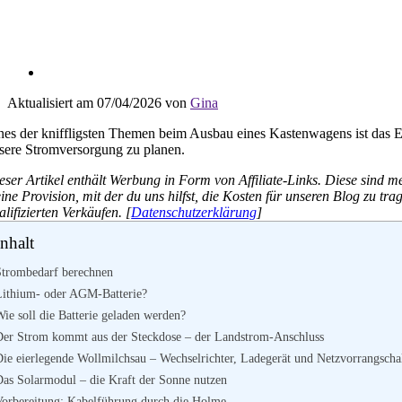
Aktualisiert am 07/04/2026 von
Gina
nes der kniffligsten Themen beim Ausbau eines Kastenwagens ist das El
sere Stromversorgung zu planen.
eser Artikel enthält Werbung in Form von Affiliate-Links. Diese sind me
eine Provision, mit der du uns hilfst, die Kosten für unseren Blog zu t
alifizierten Verkäufen. [
Datenschutzerklärung
]
Inhalt
Strombedarf berechnen
Lithium- oder AGM-Batterie?
ie soll die Batterie geladen werden?
Der Strom kommt aus der Steckdose – der Landstrom-Anschluss
Die eierlegende Wollmilchsau – Wechselrichter, Ladegerät und Netzvorrangscha
Das Solarmodul – die Kraft der Sonne nutzen
Vorbereitung: Kabelführung durch die Holme