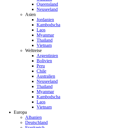
Queensland
Neuseeland
Asien
Jordanien
Kambodscha
Laos
Myanmar
Thailand
Vietnam
Weltreise
Argentinien
Bolivien
Peru
Chile
Australien
Neuseeland
Thailand
Myanmar
Kambodscha
Laos
Vietnam
Europa
Albanien
Deutschland
Frankreich