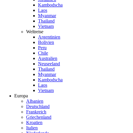
Kambodscha
Laos
Myanmar
Thailand
Vietnam
Weltreise
Argentinien
Bolivien
Peru
Chile
Australien
Neuseeland
Thailand
Myanmar
Kambodscha
Laos
Vietnam
Europa
Albanien
Deutschland
Frankreich
Griechenland
Kroatien
Italien