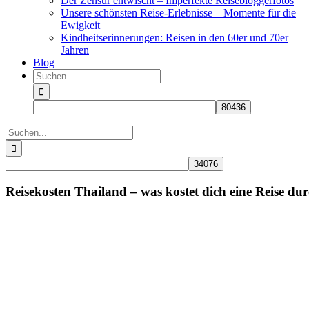
Der Zensur entwischt – Imperfekte Reisebloggerfotos
Unsere schönsten Reise-Erlebnisse – Momente für die
Ewigkeit
Kindheitserinnerungen: Reisen in den 60er und 70er
Jahren
Blog
Suche
nach:
Suche
nach:
Reisekosten Thailand – was kostet dich eine Reise du
Zeige
grösseres
Bild