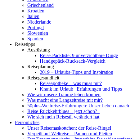
Griechenland
Kroatien
Italien
Niederlande
Portugal
Slowenien
Spanien
Reisetipps
Ausrüstung
Reise-Packliste: 9 unverzichtbare Dinge
Handgepäck-Rucksack-Vergleich
Reiseplanung
2019 – Urlaubs-Tipps und Inspiration
Reisegesundheit
Reiseapotheke – was muss mit?
Krank im Urlaub | Erfahrungen und Tipps
Wie wir unsere Träume leben können
Was macht eine Langzeitreise mit mir?
50plus-Weltreise-Erfahrungen: Unser Leben danach
Reise-Rückkehrblues – jetzt schon?
Wie sich mein Reisestil verändert hat
Persönliches
Unser Reisemaskottchen: der Reise-Ringel
Verpeilt auf Weltreise – Pannen und Pleiten