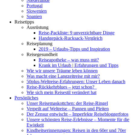
Niederlande
Portugal
Slowenien
Spanien
Reisetipps
Ausrüstung
Reise-Packliste: 9 unverzichtbare Dinge
Handgepäck-Rucksack-Vergleich
Reiseplanung
2019 – Urlaubs-Tipps und Inspiration
Reisegesundheit
Reiseapotheke – was muss mit?
Krank im Urlaub | Erfahrungen und Tipps
Wie wir unsere Träume leben können
Was macht eine Langzeitreise mit mir?
50plus-Weltreise-Erfahrungen: Unser Leben danach
Reise-Rückkehrblues – jetzt schon?
Wie sich mein Reisestil verändert hat
Persönliches
Unser Reisemaskottchen: der Reise-Ringel
Verpeilt auf Weltreise – Pannen und Pleiten
Der Zensur entwischt – Imperfekte Reisebloggerfotos
Unsere schönsten Reise-Erlebnisse – Momente für die
Ewigkeit
Kindheitserinnerungen: Reisen in den 60er und 70er