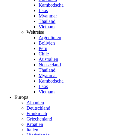
Kambodscha
Laos
Myanmar
Thailand
Vietnam
Weltreise
Argentinien
Bolivien
Peru
Chile
Australien
Neuseeland
Thailand
Myanmar
Kambodscha
Laos
Vietnam
Europa
Albanien
Deutschland
Frankreich
Griechenland
Kroatien
Italien