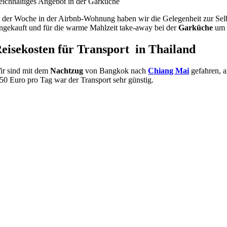
eichhaltiges Angebot in der Garküche
n der Woche in der Airbnb-Wohnung haben wir die Gelegenheit zur Selb
ingekauft und für die warme Mahlzeit take-away bei der
Garküche
um d
eisekosten für Transport in Thailand
ir sind mit dem
Nachtzug
von Bangkok nach
Chiang Mai
gefahren, a
,50 Euro pro Tag war der Transport sehr günstig.