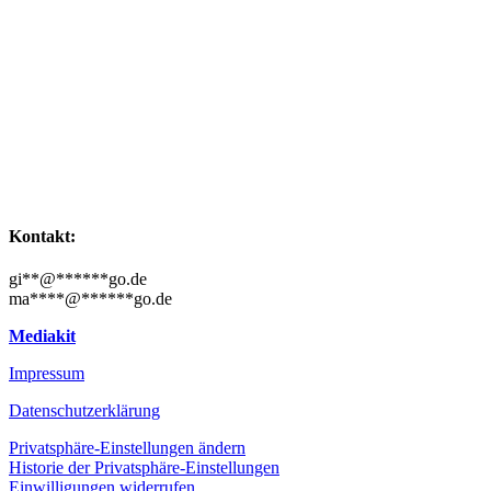
Kontakt:
gi
**
@
******
go.de
ma
****
@
******
go.de
Mediakit
Impressum
Datenschutzerklärung
Privatsphäre-Einstellungen ändern
Historie der Privatsphäre-Einstellungen
Einwilligungen widerrufen