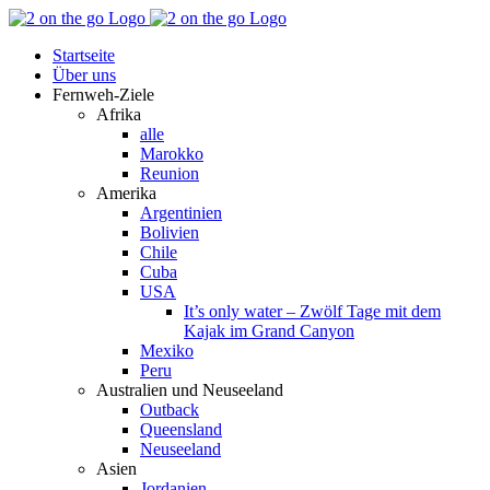
Zum
Facebook
YouTube
Instagram
Pinterest
Rss
Inhalt
Startseite
springen
Über uns
Fernweh-Ziele
Afrika
alle
Marokko
Reunion
Amerika
Argentinien
Bolivien
Chile
Cuba
USA
It’s only water – Zwölf Tage mit dem
Kajak im Grand Canyon
Mexiko
Peru
Australien und Neuseeland
Outback
Queensland
Neuseeland
Asien
Jordanien