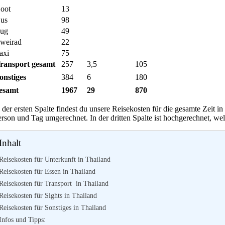
oot
13
us
98
ug
49
weirad
22
axi
75
ransport gesamt
257
3,5
105
onstiges
384
6
180
esamt
1967
29
870
 der ersten Spalte findest du unsere Reisekosten für die gesamte Zeit i
erson und Tag umgerechnet. In der dritten Spalte ist hochgerechnet, w
Inhalt
Reisekosten für Unterkunft in Thailand
Reisekosten für Essen in Thailand
Reisekosten für Transport in Thailand
Reisekosten für Sights in Thailand
Reisekosten für Sonstiges in Thailand
Infos und Tipps: