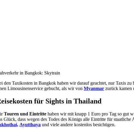
ahverkehr in Bangkok: Skytrain
ei den Taxikosten in Bangkok haben wir darauf geachtet, nur Taxis zu b
inen Limousinenservice gebucht, als wir von
Myanmar
zurück kamen u
eisekosten für Sights in Thailand
ür
Touren und Eintritte
haben wir mit knapp 1 Euro pro Tag so gut wi
as Glück, dass wegen des Todes des Königs alle Eintritte für staatlich
ukhothai,
Ayutthaya
und viele andere kostenlos besichtigen.