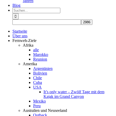
Jahren
Blog
Suche
nach:
Startseite
Über uns
Fernweh-Ziele
Afrika
alle
Marokko
Reunion
Amerika
Argentinien
Bolivien
Chile
Cuba
USA
It’s only water – Zwölf Tage mit dem
Kajak im Grand Canyon
Mexiko
Peru
Australien und Neuseeland
Outback