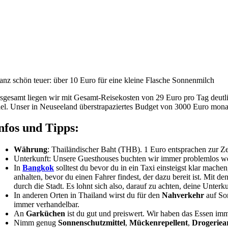
anz schön teuer: über 10 Euro für eine kleine Flasche Sonnenmilch
nsgesamt liegen wir mit Gesamt-Reisekosten von 29 Euro pro Tag deutlic
iel. Unser in Neuseeland überstrapaziertes Budget von 3000 Euro monatl
nfos und Tipps:
Währung
: Thailändischer Baht (THB). 1 Euro entsprachen zur Z
Unterkunft: Unsere Guesthouses buchten wir immer problemlos we
In
Bangkok
solltest du bevor du in ein Taxi einsteigst klar mach
anhalten, bevor du einen Fahrer findest, der dazu bereit ist. Mit
durch die Stadt. Es lohnt sich also, darauf zu achten, deine Unterk
In anderen Orten in Thailand wirst du für den
Nahverkehr
auf Son
immer verhandelbar.
An
Garküchen
ist du gut und preiswert. Wir haben das Essen im
Nimm genug
Sonnenschutzmittel
,
Mückenrepellent
,
Drogeriear