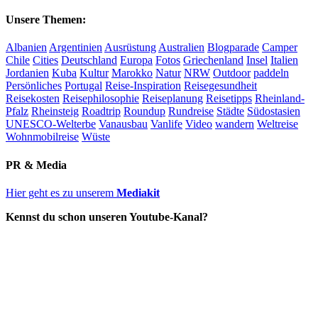
Unsere Themen:
Albanien
Argentinien
Ausrüstung
Australien
Blogparade
Camper
Chile
Cities
Deutschland
Europa
Fotos
Griechenland
Insel
Italien
Jordanien
Kuba
Kultur
Marokko
Natur
NRW
Outdoor
paddeln
Persönliches
Portugal
Reise-Inspiration
Reisegesundheit
Reisekosten
Reisephilosophie
Reiseplanung
Reisetipps
Rheinland-
Pfalz
Rheinsteig
Roadtrip
Roundup
Rundreise
Städte
Südostasien
UNESCO-Welterbe
Vanausbau
Vanlife
Video
wandern
Weltreise
Wohnmobilreise
Wüste
PR & Media
Hier geht es zu unserem
Mediakit
Kennst du schon unseren Youtube-Kanal?