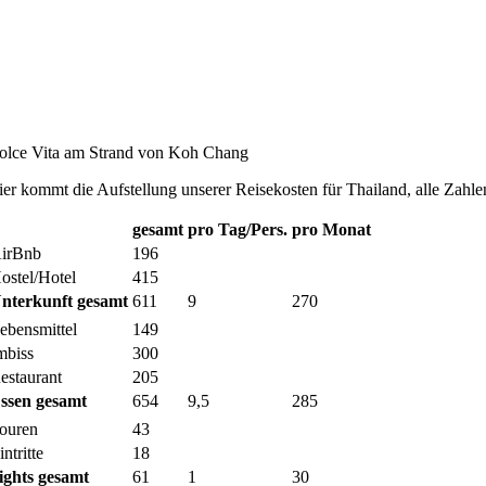
olce Vita am Strand von Koh Chang
ier kommt die Aufstellung unserer Reisekosten für Thailand, alle Zahle
gesamt
pro Tag/Pers.
pro Monat
irBnb
196
ostel/Hotel
415
nterkunft gesamt
611
9
270
ebensmittel
149
mbiss
300
estaurant
205
ssen gesamt
654
9,5
285
ouren
43
intritte
18
ights gesamt
61
1
30