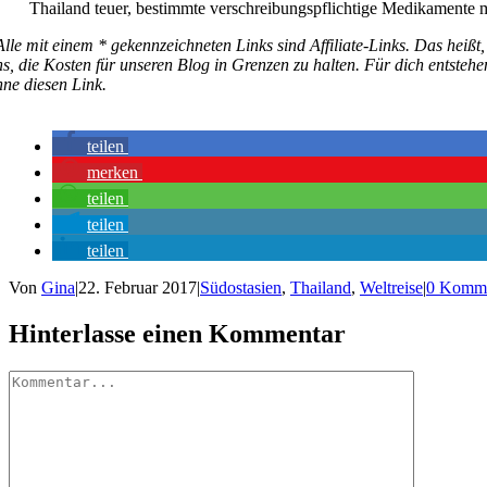
Thailand teuer, bestimmte verschreibungspflichtige Medikamente mö
Alle mit einem * gekennzeichneten Links sind Affiliate-Links. Das heißt,
s, die Kosten für unseren Blog in Grenzen zu halten. Für dich entstehe
hne diesen Link.
teilen
merken
teilen
teilen
teilen
Von
Gina
|
22. Februar 2017
|
Südostasien
,
Thailand
,
Weltreise
|
0 Komme
Hinterlasse einen Kommentar
Kommentar