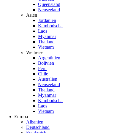
Queensland
Neuseeland
Asien
Jordanien
Kambodscha
Laos
Myanmar
Thailand
Vietnam
Weltreise
Argentinien
Bolivien
Peru
Chile
Australien
Neuseeland
Thailand
Myanmar
Kambodscha
Laos
Vietnam
Europa
Albanien
Deutschland
Frankreich