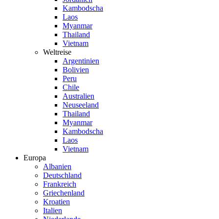
Kambodscha
Laos
Myanmar
Thailand
Vietnam
Weltreise
Argentinien
Bolivien
Peru
Chile
Australien
Neuseeland
Thailand
Myanmar
Kambodscha
Laos
Vietnam
Europa
Albanien
Deutschland
Frankreich
Griechenland
Kroatien
Italien