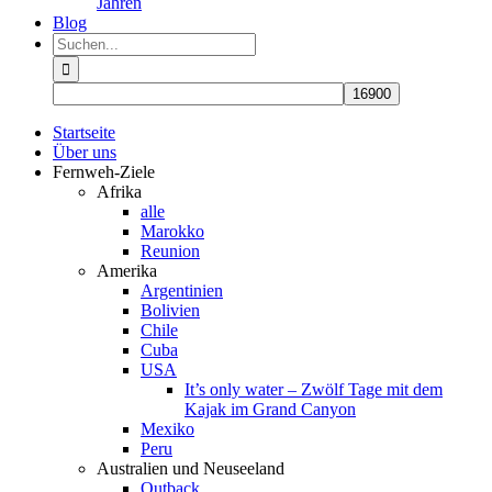
Jahren
Blog
Suche
nach:
Startseite
Über uns
Fernweh-Ziele
Afrika
alle
Marokko
Reunion
Amerika
Argentinien
Bolivien
Chile
Cuba
USA
It’s only water – Zwölf Tage mit dem
Kajak im Grand Canyon
Mexiko
Peru
Australien und Neuseeland
Outback