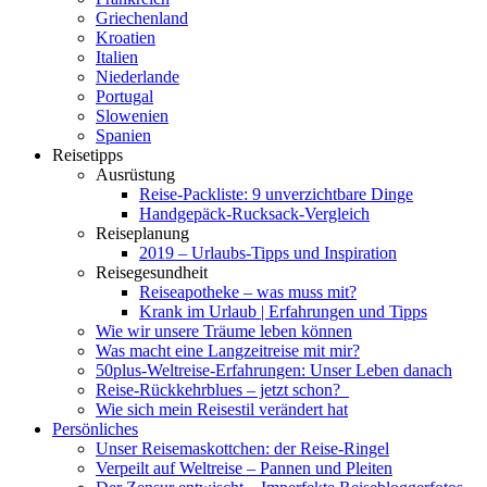
Griechenland
Kroatien
Italien
Niederlande
Portugal
Slowenien
Spanien
Reisetipps
Ausrüstung
Reise-Packliste: 9 unverzichtbare Dinge
Handgepäck-Rucksack-Vergleich
Reiseplanung
2019 – Urlaubs-Tipps und Inspiration
Reisegesundheit
Reiseapotheke – was muss mit?
Krank im Urlaub | Erfahrungen und Tipps
Wie wir unsere Träume leben können
Was macht eine Langzeitreise mit mir?
50plus-Weltreise-Erfahrungen: Unser Leben danach
Reise-Rückkehrblues – jetzt schon?
Wie sich mein Reisestil verändert hat
Persönliches
Unser Reisemaskottchen: der Reise-Ringel
Verpeilt auf Weltreise – Pannen und Pleiten