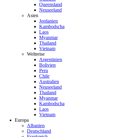
Queensland
Neuseeland
Asien
Jordanien
Kambodscha
Laos
Myanmar
Thailand
Vietnam
Weltreise
Argentinien
Bolivien
Peru
Chile
Australien
Neuseeland
Thailand
Myanmar
Kambodscha
Laos
Vietnam
Europa
Albanien
Deutschland
Frankreich