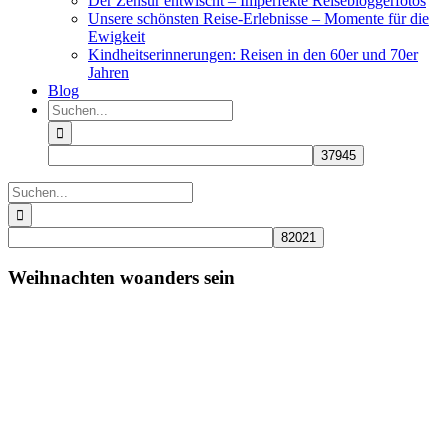
Der Zensur entwischt – Imperfekte Reisebloggerfotos
Unsere schönsten Reise-Erlebnisse – Momente für die
Ewigkeit
Kindheitserinnerungen: Reisen in den 60er und 70er
Jahren
Blog
Suche
nach:
Suche
nach:
Weihnachten woanders sein
Zeige
grösseres
Bild