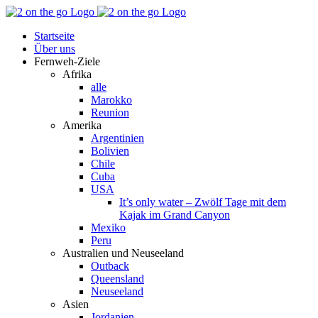
Zum
Facebook
YouTube
Instagram
Pinterest
Rss
Inhalt
Startseite
springen
Über uns
Fernweh-Ziele
Afrika
alle
Marokko
Reunion
Amerika
Argentinien
Bolivien
Chile
Cuba
USA
It’s only water – Zwölf Tage mit dem
Kajak im Grand Canyon
Mexiko
Peru
Australien und Neuseeland
Outback
Queensland
Neuseeland
Asien
Jordanien