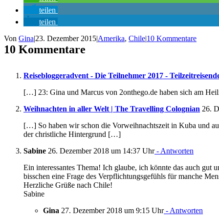
teilen
teilen
Von
Gina
|
23. Dezember 2015
|
Amerika
,
Chile
|
10 Kommentare
10 Kommentare
Reisebloggeradvent - Die Teilnehmer 2017 - Teilzeitreisend
[…] 23: Gina und Marcus von 2onthego.de haben sich am Heili
Weihnachten in aller Welt | The Travelling Colognian
26. D
[…] So haben wir schon die Vorweihnachtszeit in Kuba und auf
der christliche Hintergrund […]
Sabine
26. Dezember 2018 um 14:37 Uhr
- Antworten
Ein interessantes Thema! Ich glaube, ich könnte das auch gut 
bisschen eine Frage des Verpflichtungsgefühls für manche Men
Herzliche Grüße nach Chile!
Sabine
Gina
27. Dezember 2018 um 9:15 Uhr
- Antworten