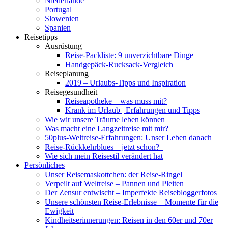
Niederlande
Portugal
Slowenien
Spanien
Reisetipps
Ausrüstung
Reise-Packliste: 9 unverzichtbare Dinge
Handgepäck-Rucksack-Vergleich
Reiseplanung
2019 – Urlaubs-Tipps und Inspiration
Reisegesundheit
Reiseapotheke – was muss mit?
Krank im Urlaub | Erfahrungen und Tipps
Wie wir unsere Träume leben können
Was macht eine Langzeitreise mit mir?
50plus-Weltreise-Erfahrungen: Unser Leben danach
Reise-Rückkehrblues – jetzt schon?
Wie sich mein Reisestil verändert hat
Persönliches
Unser Reisemaskottchen: der Reise-Ringel
Verpeilt auf Weltreise – Pannen und Pleiten
Der Zensur entwischt – Imperfekte Reisebloggerfotos
Unsere schönsten Reise-Erlebnisse – Momente für die
Ewigkeit
Kindheitserinnerungen: Reisen in den 60er und 70er