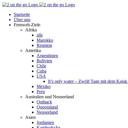
Zum
Facebook
YouTube
Instagram
Pinterest
Rss
Inhalt
Startseite
springen
Über uns
Fernweh-Ziele
Afrika
alle
Marokko
Reunion
Amerika
Argentinien
Bolivien
Chile
Cuba
USA
It’s only water – Zwölf Tage mit dem Kaja
Mexiko
Peru
Australien und Neuseeland
Outback
Queensland
Neuseeland
Asien
Jordanien
Kambodscha