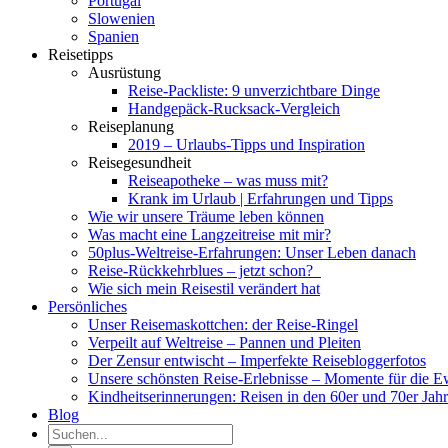
Portugal
Slowenien
Spanien
Reisetipps
Ausrüstung
Reise-Packliste: 9 unverzichtbare Dinge
Handgepäck-Rucksack-Vergleich
Reiseplanung
2019 – Urlaubs-Tipps und Inspiration
Reisegesundheit
Reiseapotheke – was muss mit?
Krank im Urlaub | Erfahrungen und Tipps
Wie wir unsere Träume leben können
Was macht eine Langzeitreise mit mir?
50plus-Weltreise-Erfahrungen: Unser Leben danach
Reise-Rückkehrblues – jetzt schon?
Wie sich mein Reisestil verändert hat
Persönliches
Unser Reisemaskottchen: der Reise-Ringel
Verpeilt auf Weltreise – Pannen und Pleiten
Der Zensur entwischt – Imperfekte Reisebloggerfotos
Unsere schönsten Reise-Erlebnisse – Momente für die E
Kindheitserinnerungen: Reisen in den 60er und 70er Jah
Blog
Suche