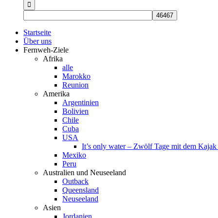
nach:
Startseite
Über uns
Fernweh-Ziele
Afrika
alle
Marokko
Reunion
Amerika
Argentinien
Bolivien
Chile
Cuba
USA
It’s only water – Zwölf Tage mit dem Kaja
Mexiko
Peru
Australien und Neuseeland
Outback
Queensland
Neuseeland
Asien
Jordanien