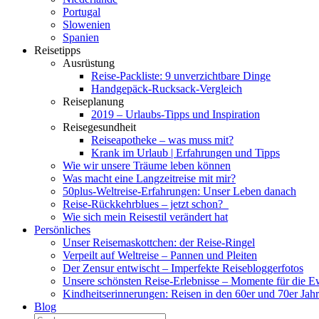
Portugal
Slowenien
Spanien
Reisetipps
Ausrüstung
Reise-Packliste: 9 unverzichtbare Dinge
Handgepäck-Rucksack-Vergleich
Reiseplanung
2019 – Urlaubs-Tipps und Inspiration
Reisegesundheit
Reiseapotheke – was muss mit?
Krank im Urlaub | Erfahrungen und Tipps
Wie wir unsere Träume leben können
Was macht eine Langzeitreise mit mir?
50plus-Weltreise-Erfahrungen: Unser Leben danach
Reise-Rückkehrblues – jetzt schon?
Wie sich mein Reisestil verändert hat
Persönliches
Unser Reisemaskottchen: der Reise-Ringel
Verpeilt auf Weltreise – Pannen und Pleiten
Der Zensur entwischt – Imperfekte Reisebloggerfotos
Unsere schönsten Reise-Erlebnisse – Momente für die E
Kindheitserinnerungen: Reisen in den 60er und 70er Jah
Blog
Suche