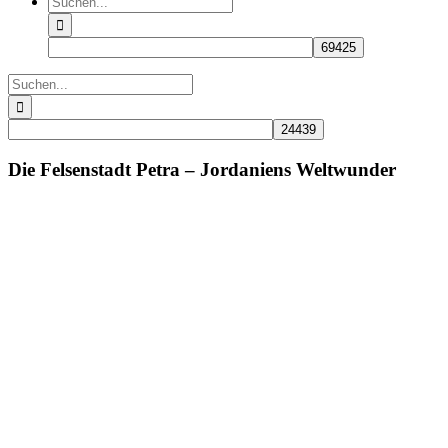
nach:
Suche
nach:
Die Felsenstadt Petra – Jordaniens Weltwunder
Zeige
grösseres
Bild