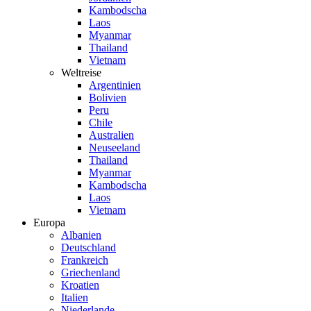
Kambodscha
Laos
Myanmar
Thailand
Vietnam
Weltreise
Argentinien
Bolivien
Peru
Chile
Australien
Neuseeland
Thailand
Myanmar
Kambodscha
Laos
Vietnam
Europa
Albanien
Deutschland
Frankreich
Griechenland
Kroatien
Italien
Niederlande