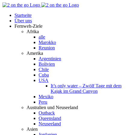
Zum
Facebook
YouTube
Instagram
Pinterest
Rss
Inhalt
Startseite
springen
Über uns
Fernweh-Ziele
Afrika
alle
Marokko
Reunion
Amerika
Argentinien
Bolivien
Chile
Cuba
USA
It’s only water – Zwölf Tage mit dem
Kajak im Grand Canyon
Mexiko
Peru
Australien und Neuseeland
Outback
Queensland
Neuseeland
Asien
Jordanien