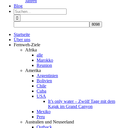
Jahren
Blog
Suche
nach:
Startseite
Über uns
Fernweh-Ziele
Afrika
alle
Marokko
Reunion
Amerika
Argentinien
Bolivien
Chile
Cuba
USA
It’s only water – Zwölf Tage mit dem
Kajak im Grand Canyon
Mexiko
Peru
Australien und Neuseeland
Outback