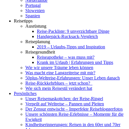
Niederlande
Portugal
Slowenien
Spanien
Reisetipps
Ausrüstung
Reise-Packliste: 9 unverzichtbare Dinge
Handgepäck-Rucksack-Vergleich
Reiseplanung
2019 – Urlaubs-Tipps und Inspiration
Reisegesundheit
Reiseapotheke – was muss mit?
Krank im Urlaub | Erfahrungen und Tipps
Wie wir unsere Träume leben können
Was macht eine Langzeitreise mit mir?
50plus-Weltreise-Erfahrungen: Unser Leben danach
Reise-Rückkehrblues – jetzt schon?
Wie sich mein Reisestil verändert hat
Persönliches
Unser Reisemaskottchen: der Reise-Ringel
Verpeilt auf Weltreise – Pannen und Pleiten
Der Zensur entwischt – Imperfekte Reisebloggerfotos
Unsere schönsten Reise-Erlebnisse – Momente für die
Ewigkeit
Kindheitserinnerungen: Reisen in den 60er und 70er