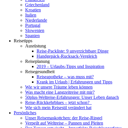
Griechenland
Kroatien
Italien
Niederlande
Portugal
Slowenien
Spanien
Reisetipps
Ausrüstung
Reise-Packliste: 9 unverzichtbare Dinge
Handgepäck-Rucksack-Vergleich
Reiseplanung
2019 – Urlaubs-Tipps und Inspiration
Reisegesundheit
Reiseapotheke – was muss mit?
Krank im Urlaub | Erfahrungen und Tipps
Wie wir unsere Träume leben können
Was macht eine Langzeitreise mit mir?
50plus-Weltreise-Erfahrungen: Unser Leben danach
Reise-Rückkehrblues – jetzt schon?
Wie sich mein Reisestil verändert hat
Persönliches
Unser Reisemaskottchen: der Reise-Ringel
Verpeilt auf Weltreise – Pannen und Pleiten