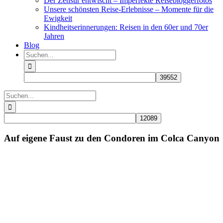
Der Zensur entwischt – Imperfekte Reisebloggerfotos
Unsere schönsten Reise-Erlebnisse – Momente für die
Ewigkeit
Kindheitserinnerungen: Reisen in den 60er und 70er
Jahren
Blog
Suche
nach:
Suche
nach:
Auf eigene Faust zu den Condoren im Colca Canyon
Zeige
grösseres
Bild