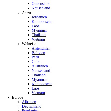
Queensland
Neuseeland
Asien
Jordanien
Kambodscha
Laos
Myanmar
Thailand
Vietnam
Weltreise
Argentinien
Bolivien
Peru
Chile
Australien
Neuseeland
Thailand
Myanmar
Kambodscha
Laos
Vietnam
Europa
Albanien
Deutschland
Frankreich