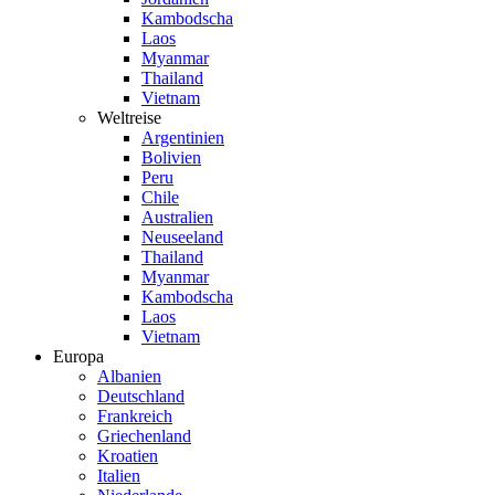
Kambodscha
Laos
Myanmar
Thailand
Vietnam
Weltreise
Argentinien
Bolivien
Peru
Chile
Australien
Neuseeland
Thailand
Myanmar
Kambodscha
Laos
Vietnam
Europa
Albanien
Deutschland
Frankreich
Griechenland
Kroatien
Italien