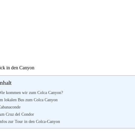
ick in den Canyon
Inhalt
Wie kommen wir zum Colca Canyon?
Im lokalen Bus zum Colca Canyon
Cabanaconde
Am Cruz del Condor
Infos zur Tour in den Colca-Canyon