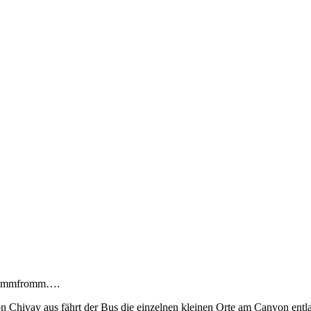
ammfromm….
n Chivay aus fährt der Bus die einzelnen kleinen Orte am Canyon entla