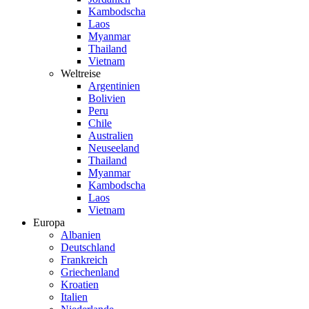
Kambodscha
Laos
Myanmar
Thailand
Vietnam
Weltreise
Argentinien
Bolivien
Peru
Chile
Australien
Neuseeland
Thailand
Myanmar
Kambodscha
Laos
Vietnam
Europa
Albanien
Deutschland
Frankreich
Griechenland
Kroatien
Italien