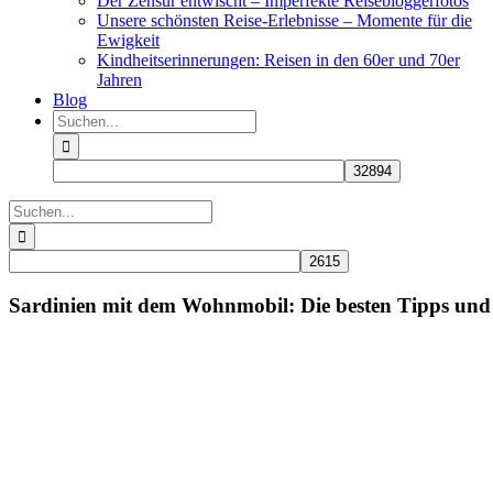
Der Zensur entwischt – Imperfekte Reisebloggerfotos
Unsere schönsten Reise-Erlebnisse – Momente für die
Ewigkeit
Kindheitserinnerungen: Reisen in den 60er und 70er
Jahren
Blog
Suche
nach:
Suche
nach:
Sardinien mit dem Wohnmobil: Die besten Tipps und
Zeige
grösseres
Bild