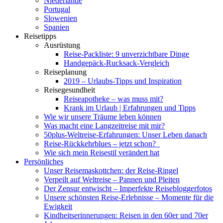
Niederlande
Portugal
Slowenien
Spanien
Reisetipps
Ausrüstung
Reise-Packliste: 9 unverzichtbare Dinge
Handgepäck-Rucksack-Vergleich
Reiseplanung
2019 – Urlaubs-Tipps und Inspiration
Reisegesundheit
Reiseapotheke – was muss mit?
Krank im Urlaub | Erfahrungen und Tipps
Wie wir unsere Träume leben können
Was macht eine Langzeitreise mit mir?
50plus-Weltreise-Erfahrungen: Unser Leben danach
Reise-Rückkehrblues – jetzt schon?
Wie sich mein Reisestil verändert hat
Persönliches
Unser Reisemaskottchen: der Reise-Ringel
Verpeilt auf Weltreise – Pannen und Pleiten
Der Zensur entwischt – Imperfekte Reisebloggerfotos
Unsere schönsten Reise-Erlebnisse – Momente für die
Ewigkeit
Kindheitserinnerungen: Reisen in den 60er und 70er