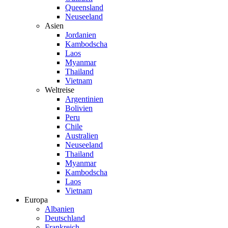
Queensland
Neuseeland
Asien
Jordanien
Kambodscha
Laos
Myanmar
Thailand
Vietnam
Weltreise
Argentinien
Bolivien
Peru
Chile
Australien
Neuseeland
Thailand
Myanmar
Kambodscha
Laos
Vietnam
Europa
Albanien
Deutschland
Frankreich