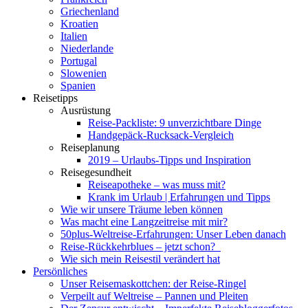
Griechenland
Kroatien
Italien
Niederlande
Portugal
Slowenien
Spanien
Reisetipps
Ausrüstung
Reise-Packliste: 9 unverzichtbare Dinge
Handgepäck-Rucksack-Vergleich
Reiseplanung
2019 – Urlaubs-Tipps und Inspiration
Reisegesundheit
Reiseapotheke – was muss mit?
Krank im Urlaub | Erfahrungen und Tipps
Wie wir unsere Träume leben können
Was macht eine Langzeitreise mit mir?
50plus-Weltreise-Erfahrungen: Unser Leben danach
Reise-Rückkehrblues – jetzt schon?
Wie sich mein Reisestil verändert hat
Persönliches
Unser Reisemaskottchen: der Reise-Ringel
Verpeilt auf Weltreise – Pannen und Pleiten