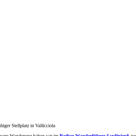
higer Stellplatz in Vallicciola
sere Wanderung haben wir im
Rother Wanderführer Sardinien*
aus