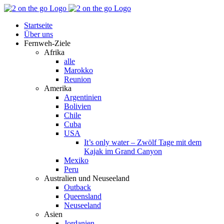
Zum
Facebook
YouTube
Instagram
Pinterest
Rss
Inhalt
Startseite
springen
Über uns
Fernweh-Ziele
Afrika
alle
Marokko
Reunion
Amerika
Argentinien
Bolivien
Chile
Cuba
USA
It’s only water – Zwölf Tage mit dem
Kajak im Grand Canyon
Mexiko
Peru
Australien und Neuseeland
Outback
Queensland
Neuseeland
Asien
Jordanien