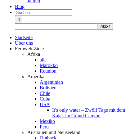
Jahren
Blog
Suche
nach:
Startseite
Über uns
Fernweh-Ziele
Afrika
alle
Marokko
Reunion
Amerika
Argentinien
Bolivien
Chile
Cuba
USA
It’s only water – Zwölf Tage mit dem
Kajak im Grand Canyon
Mexiko
Peru
Australien und Neuseeland
Outback