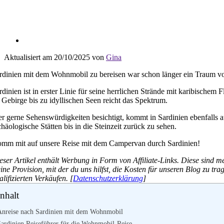
Aktualisiert am 20/10/2025 von
Gina
rdinien mit dem Wohnmobil zu bereisen war schon länger ein Traum v
rdinien ist in erster Linie für seine herrlichen Strände mit karibische
 Gebirge bis zu idyllischen Seen reicht das Spektrum.
r gerne Sehenswürdigkeiten besichtigt, kommt in Sardinien ebenfalls au
chäologische Stätten bis in die Steinzeit zurück zu sehen.
mm mit auf unsere Reise mit dem Campervan durch Sardinien!
eser Artikel enthält Werbung in Form von Affiliate-Links. Diese sind me
eine Provision, mit der du uns hilfst, die Kosten für unseren Blog zu t
alifizierten Verkäufen. [
Datenschutzerklärung
]
Inhalt
Anreise nach Sardinien mit dem Wohnmobil
Sardinien Reiseführer für die Wohnmobil-Reise