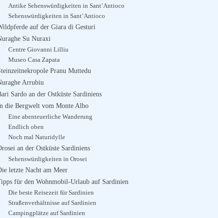
Antike Sehenswürdigkeiten in Sant’Antioco
Sehenswürdigkeiten in Sant’Antioco
ildpferde auf der Giara di Gesturi
Nuraghe Su Nuraxi
Centre Giovanni Lilliu
Museo Casa Zapata
Steinzeitnekropole Pranu Muttedu
Nuraghe Arrubiu
Bari Sardo an der Ostküste Sardiniens
In die Bergwelt vom Monte Albo
Eine abenteuerliche Wanderung
Endlich oben
Noch mal Naturidylle
rosei an der Ostküste Sardiniens
Sehenswürdigkeiten in Orosei
Die letzte Nacht am Meer
Tipps für den Wohnmobil-Urlaub auf Sardinien
Die beste Reisezeit für Sardinien
Straßenverhältnisse auf Sardinien
Campingplätze auf Sardinien