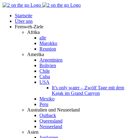
Zum
Facebook
YouTube
Instagram
Pinterest
Rss
Inhalt
Startseite
springen
Über uns
Fernweh-Ziele
Afrika
alle
Marokko
Reunion
Amerika
Argentinien
Bolivien
Chile
Cuba
USA
It’s only water – Zwölf Tage mit dem
Kajak im Grand Canyon
Mexiko
Peru
Australien und Neuseeland
Outback
Queensland
Neuseeland
Asien
Jordanien