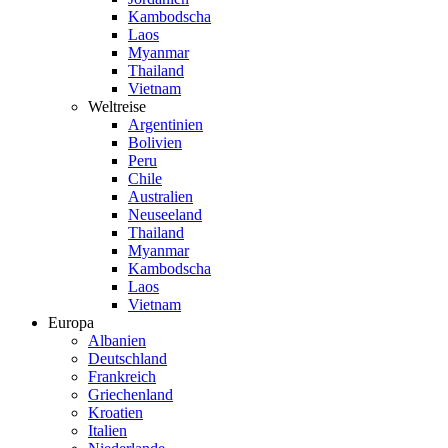
Kambodscha
Laos
Myanmar
Thailand
Vietnam
Weltreise
Argentinien
Bolivien
Peru
Chile
Australien
Neuseeland
Thailand
Myanmar
Kambodscha
Laos
Vietnam
Europa
Albanien
Deutschland
Frankreich
Griechenland
Kroatien
Italien