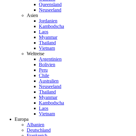
Queensland
Neuseeland
Asien
Jordanien
Kambodscha
Laos
Myanmar
Thailand
Vietnam
Weltreise
Argentinien
Bolivien
Peru
Chile
Australien
Neuseeland
Thailand
Myanmar
Kambodscha
Laos
Vietnam
Europa
Albanien
Deutschland
Frankreich