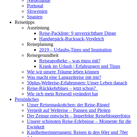
Niederlande
Portugal
Slowenien
Spanien
Reisetipps
Ausrüstung
Reise-Packliste: 9 unverzichtbare Dinge
Handgepäck-Rucksack-Vergleich
Reiseplanung
2019 – Urlaubs-Tipps und Inspiration
Reisegesundheit
Reiseapotheke – was muss mit?
Krank im Urlaub | Erfahrungen und Tipps
Wie wir unsere Träume leben können
Was macht eine Langzeitreise mit mir?
50plus-Weltreise-Erfahrungen: Unser Leben danach
Reise-Rückkehrblues – jetzt schon?
Wie sich mein Reisestil verändert hat
Persönliches
Unser Reisemaskottchen: der Reise-Ringel
Verpeilt auf Weltreise – Pannen und Pleiten
Der Zensur entwischt – Imperfekte Reisebloggerfotos
Unsere schönsten Reise-Erlebnisse – Momente für die
Ewigkeit
Kindheitserinnerungen: Reisen in den 60er und 70er