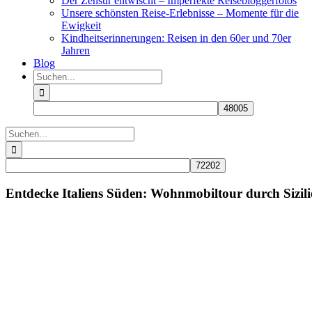
Der Zensur entwischt – Imperfekte Reisebloggerfotos
Unsere schönsten Reise-Erlebnisse – Momente für die
Ewigkeit
Kindheitserinnerungen: Reisen in den 60er und 70er
Jahren
Blog
Suche
nach:
Suche
nach:
Entdecke Italiens Süden: Wohnmobiltour durch Sizil
Zeige
grösseres
Bild