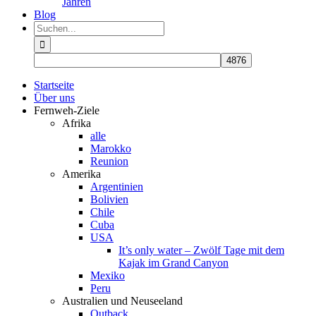
Jahren
Blog
Suche
nach:
Startseite
Über uns
Fernweh-Ziele
Afrika
alle
Marokko
Reunion
Amerika
Argentinien
Bolivien
Chile
Cuba
USA
It’s only water – Zwölf Tage mit dem
Kajak im Grand Canyon
Mexiko
Peru
Australien und Neuseeland
Outback