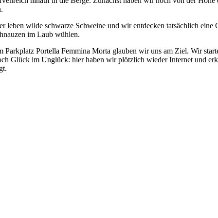
rvenreich hinauf in die Berge. Zunächst haben wir noch von der Höhe 
n.
er leben wilde schwarze Schweine und wir entdecken tatsächlich eine G
hnauzen im Laub wühlen.
 Parkplatz Portella Femmina Morta glauben wir uns am Ziel. Wir star
ch Glück im Unglück: hier haben wir plötzlich wieder Internet und er
gt.