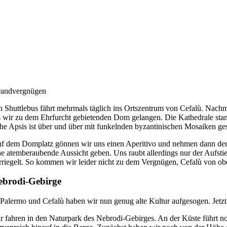
randvergnügen
n Shuttlebus fährt mehrmals täglich ins Ortszentrum von Cefalù. Nachmi
s wir zu dem Ehrfurcht gebietenden Dom gelangen. Die Kathedrale stam
he Apsis ist über und über mit funkelnden byzantinischen Mosaiken g
f dem Domplatz gönnen wir uns einen Aperitivo und nehmen dann den Au
ne atemberaubende Aussicht geben. Uns raubt allerdings nur der Aufst
rriegelt. So kommen wir leider nicht zu dem Vergnügen, Cefalù von ob
ebrodi-Gebirge
 Palermo und Cefalù haben wir nun genug alte Kultur aufgesogen. Jetzt 
r fahren in den Naturpark des Nebrodi-Gebirges. An der Küste führt noc