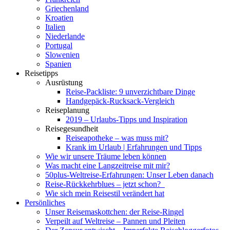
Griechenland
Kroatien
Italien
Niederlande
Portugal
Slowenien
Spanien
Reisetipps
Ausrüstung
Reise-Packliste: 9 unverzichtbare Dinge
Handgepäck-Rucksack-Vergleich
Reiseplanung
2019 – Urlaubs-Tipps und Inspiration
Reisegesundheit
Reiseapotheke – was muss mit?
Krank im Urlaub | Erfahrungen und Tipps
Wie wir unsere Träume leben können
Was macht eine Langzeitreise mit mir?
50plus-Weltreise-Erfahrungen: Unser Leben danach
Reise-Rückkehrblues – jetzt schon?
Wie sich mein Reisestil verändert hat
Persönliches
Unser Reisemaskottchen: der Reise-Ringel
Verpeilt auf Weltreise – Pannen und Pleiten