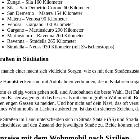
Zungri – Sila 160 Kilometer
Sila – San Demetrio Corone 60 Kilometer
San Demetrio – Matera 154 Kilometer
Matera – Venosa 90 Kilometer
Venosa – Gargano 100 Kilometer
Gargano – Martinsicuro 290 Kilometer
Martinsicuro – Ravenna 260 Kilometer
Ravenna – Stradella 265 Kilometer
Stradella – Neuss 930 Kilometer (mit Zwischenstopps)
raßen in Süditalien
 manch einer macht sich vielleicht Sorgen, wie es mit dem Straßenzustand
e Hauptstrecken sind mit Autobahnen verbunden, die in Kalabrien sogar m
nn es zügig voran gehen soll, sind Autobahnen die beste Wahl. Bei Fah
nem Kastenwagen geht das besser als mit einem großen Wohnmobil. Beson
ren engen Gassen zu meiden. Und hör nicht auf dein Navi, das oft v
ines Wohnmobils in Lachen ausbrechen, ist das ein sicheres Zeichen, da
e Straßen im Land unterscheiden sich in Strada Statale (SS) und Strada 
ckschlüsse auf den Zustand der jeweiligen Straße zu. Beide können sch
nreise mit dem Wohnmobil nach Sizilien