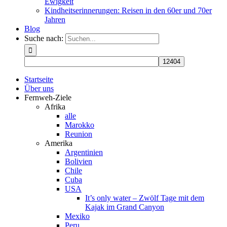
Ewigkeit
Kindheitserinnerungen: Reisen in den 60er und 70er
Jahren
Blog
Suche nach:
Startseite
Über uns
Fernweh-Ziele
Afrika
alle
Marokko
Reunion
Amerika
Argentinien
Bolivien
Chile
Cuba
USA
It’s only water – Zwölf Tage mit dem
Kajak im Grand Canyon
Mexiko
Peru