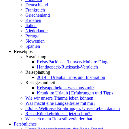
Deutschland
Frankreich
Griechenland
Kroatien
Italien
Niederlande
Portugal
Slowenien
Spanien
Reisetipps
Ausrüstung
Reise-Packliste: 9 unverzichtbare Dinge
Handgepäck-Rucksack-Vergleich
Reiseplanung
2019 – Urlaubs-Tipps und Inspiration
Reisegesundheit
Reiseapotheke – was muss mit?
Krank im Urlaub | Erfahrungen und Tipps
Wie wir unsere Träume leben können
Was macht eine Langzeitreise mit mir?
50plus-Weltreise-Erfahrungen: Unser Leben danach
Reise-Rückkehrblues – jetzt schon?
Wie sich mein Reisestil verändert hat
Persönliches