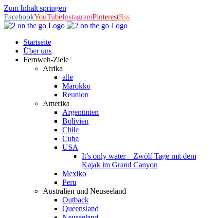
Zum Inhalt springen
Facebook
YouTube
Instagram
Pinterest
Rss
Startseite
Über uns
Fernweh-Ziele
Afrika
alle
Marokko
Reunion
Amerika
Argentinien
Bolivien
Chile
Cuba
USA
It’s only water – Zwölf Tage mit dem
Kajak im Grand Canyon
Mexiko
Peru
Australien und Neuseeland
Outback
Queensland
Neuseeland