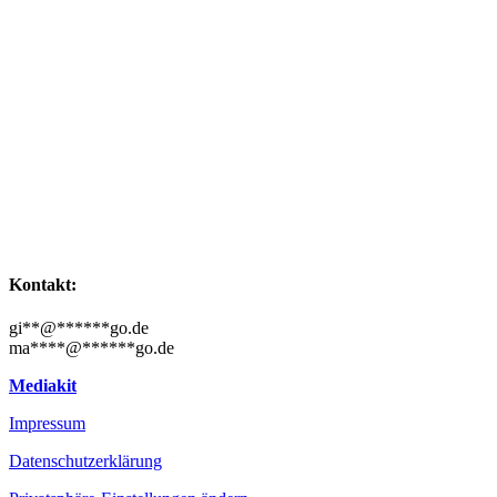
Kontakt:
gi
**
@
******
go.de
ma
****
@
******
go.de
Mediakit
Impressum
Datenschutzerklärung