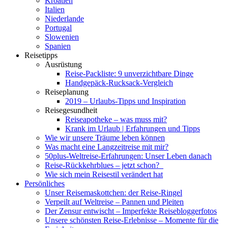
Kroatien
Italien
Niederlande
Portugal
Slowenien
Spanien
Reisetipps
Ausrüstung
Reise-Packliste: 9 unverzichtbare Dinge
Handgepäck-Rucksack-Vergleich
Reiseplanung
2019 – Urlaubs-Tipps und Inspiration
Reisegesundheit
Reiseapotheke – was muss mit?
Krank im Urlaub | Erfahrungen und Tipps
Wie wir unsere Träume leben können
Was macht eine Langzeitreise mit mir?
50plus-Weltreise-Erfahrungen: Unser Leben danach
Reise-Rückkehrblues – jetzt schon?
Wie sich mein Reisestil verändert hat
Persönliches
Unser Reisemaskottchen: der Reise-Ringel
Verpeilt auf Weltreise – Pannen und Pleiten
Der Zensur entwischt – Imperfekte Reisebloggerfotos
Unsere schönsten Reise-Erlebnisse – Momente für die