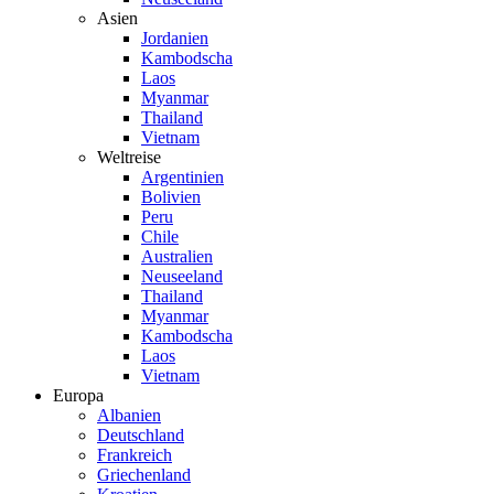
Asien
Jordanien
Kambodscha
Laos
Myanmar
Thailand
Vietnam
Weltreise
Argentinien
Bolivien
Peru
Chile
Australien
Neuseeland
Thailand
Myanmar
Kambodscha
Laos
Vietnam
Europa
Albanien
Deutschland
Frankreich
Griechenland