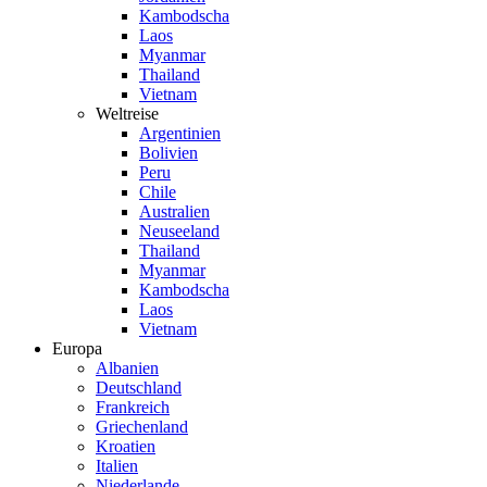
Kambodscha
Laos
Myanmar
Thailand
Vietnam
Weltreise
Argentinien
Bolivien
Peru
Chile
Australien
Neuseeland
Thailand
Myanmar
Kambodscha
Laos
Vietnam
Europa
Albanien
Deutschland
Frankreich
Griechenland
Kroatien
Italien
Niederlande