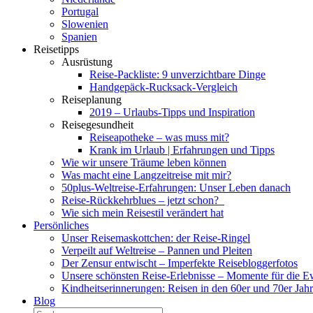
Portugal
Slowenien
Spanien
Reisetipps
Ausrüstung
Reise-Packliste: 9 unverzichtbare Dinge
Handgepäck-Rucksack-Vergleich
Reiseplanung
2019 – Urlaubs-Tipps und Inspiration
Reisegesundheit
Reiseapotheke – was muss mit?
Krank im Urlaub | Erfahrungen und Tipps
Wie wir unsere Träume leben können
Was macht eine Langzeitreise mit mir?
50plus-Weltreise-Erfahrungen: Unser Leben danach
Reise-Rückkehrblues – jetzt schon?
Wie sich mein Reisestil verändert hat
Persönliches
Unser Reisemaskottchen: der Reise-Ringel
Verpeilt auf Weltreise – Pannen und Pleiten
Der Zensur entwischt – Imperfekte Reisebloggerfotos
Unsere schönsten Reise-Erlebnisse – Momente für die E
Kindheitserinnerungen: Reisen in den 60er und 70er Jah
Blog
Suche