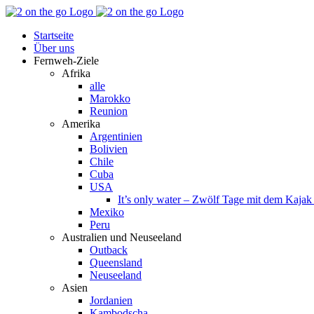
Zum
Facebook
YouTube
Instagram
Pinterest
Rss
Inhalt
Startseite
springen
Über uns
Fernweh-Ziele
Afrika
alle
Marokko
Reunion
Amerika
Argentinien
Bolivien
Chile
Cuba
USA
It’s only water – Zwölf Tage mit dem Kaja
Mexiko
Peru
Australien und Neuseeland
Outback
Queensland
Neuseeland
Asien
Jordanien
Kambodscha