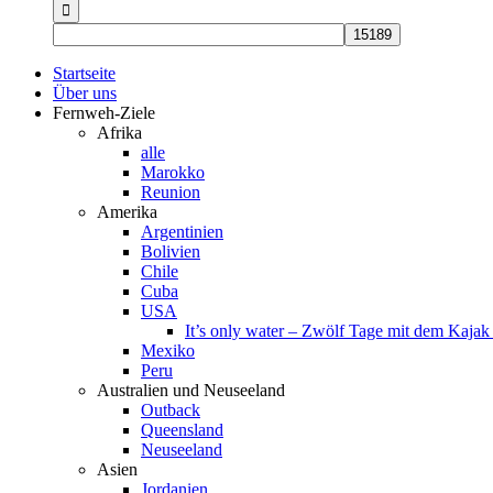
nach:
Startseite
Über uns
Fernweh-Ziele
Afrika
alle
Marokko
Reunion
Amerika
Argentinien
Bolivien
Chile
Cuba
USA
It’s only water – Zwölf Tage mit dem Kaja
Mexiko
Peru
Australien und Neuseeland
Outback
Queensland
Neuseeland
Asien
Jordanien