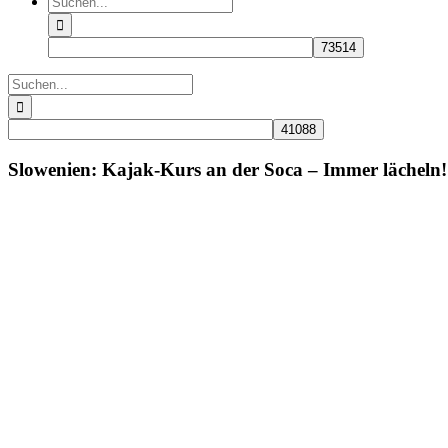
nach:
Suche
nach:
Slowenien: Kajak-Kurs an der Soca – Immer lächeln!
Zeige
grösseres
Bild