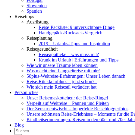
Portugal
Slowenien
Spanien
Reisetipps
Ausrüstung
Reise-Packliste: 9 unverzichtbare Dinge
Handgepäck-Rucksack-Vergleich
Reiseplanung
2019 – Urlaubs-Tipps und Inspiration
Reisegesundheit
Reiseapotheke – was muss mit?
Krank im Urlaub | Erfahrungen und Tipps
Wie wir unsere Träume leben können
Was macht eine Langzeitreise mit mir?
50plus-Weltreise-Erfahrungen: Unser Leben danach
Reise-Rückkehrblues – jetzt schon?
Wie sich mein Reisestil verändert hat
Persönliches
Unser Reisemaskottchen: der Reise-Ringel
Verpeilt auf Weltreise – Pannen und Pleiten
Der Zensur entwischt – Imperfekte Reisebloggerfotos
Unsere schönsten Reise-Erlebnisse – Momente für die E
Kindheitserinnerungen: Reisen in den 60er und 70er Jah
Blog
Suche