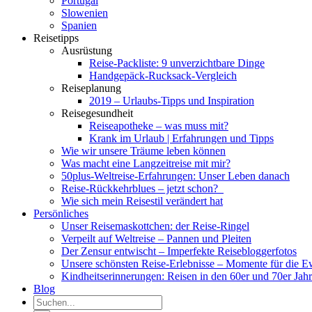
Portugal
Slowenien
Spanien
Reisetipps
Ausrüstung
Reise-Packliste: 9 unverzichtbare Dinge
Handgepäck-Rucksack-Vergleich
Reiseplanung
2019 – Urlaubs-Tipps und Inspiration
Reisegesundheit
Reiseapotheke – was muss mit?
Krank im Urlaub | Erfahrungen und Tipps
Wie wir unsere Träume leben können
Was macht eine Langzeitreise mit mir?
50plus-Weltreise-Erfahrungen: Unser Leben danach
Reise-Rückkehrblues – jetzt schon?
Wie sich mein Reisestil verändert hat
Persönliches
Unser Reisemaskottchen: der Reise-Ringel
Verpeilt auf Weltreise – Pannen und Pleiten
Der Zensur entwischt – Imperfekte Reisebloggerfotos
Unsere schönsten Reise-Erlebnisse – Momente für die E
Kindheitserinnerungen: Reisen in den 60er und 70er Jah
Blog
Suche