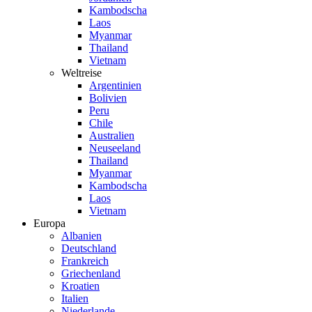
Kambodscha
Laos
Myanmar
Thailand
Vietnam
Weltreise
Argentinien
Bolivien
Peru
Chile
Australien
Neuseeland
Thailand
Myanmar
Kambodscha
Laos
Vietnam
Europa
Albanien
Deutschland
Frankreich
Griechenland
Kroatien
Italien
Niederlande