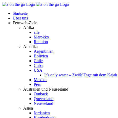
Zum
Facebook
YouTube
Instagram
Pinterest
Rss
Inhalt
Startseite
springen
Über uns
Fernweh-Ziele
Afrika
alle
Marokko
Reunion
Amerika
Argentinien
Bolivien
Chile
Cuba
USA
It’s only water – Zwölf Tage mit dem Kaja
Mexiko
Peru
Australien und Neuseeland
Outback
Queensland
Neuseeland
Asien
Jordanien
Kambodscha