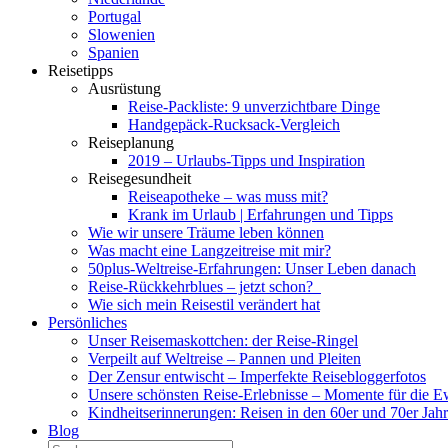
Portugal
Slowenien
Spanien
Reisetipps
Ausrüstung
Reise-Packliste: 9 unverzichtbare Dinge
Handgepäck-Rucksack-Vergleich
Reiseplanung
2019 – Urlaubs-Tipps und Inspiration
Reisegesundheit
Reiseapotheke – was muss mit?
Krank im Urlaub | Erfahrungen und Tipps
Wie wir unsere Träume leben können
Was macht eine Langzeitreise mit mir?
50plus-Weltreise-Erfahrungen: Unser Leben danach
Reise-Rückkehrblues – jetzt schon?
Wie sich mein Reisestil verändert hat
Persönliches
Unser Reisemaskottchen: der Reise-Ringel
Verpeilt auf Weltreise – Pannen und Pleiten
Der Zensur entwischt – Imperfekte Reisebloggerfotos
Unsere schönsten Reise-Erlebnisse – Momente für die E
Kindheitserinnerungen: Reisen in den 60er und 70er Jah
Blog
Suche