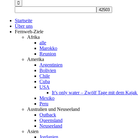
nach:
Startseite
Über uns
Fernweh-Ziele
Afrika
alle
Marokko
Reunion
Amerika
Argentinien
Bolivien
Chile
Cuba
USA
It’s only water – Zwölf Tage mit dem Kaja
Mexiko
Peru
Australien und Neuseeland
Outback
Queensland
Neuseeland
Asien
Jordanien