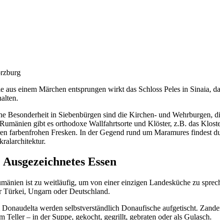
rzburg
e aus einem Märchen entsprungen wirkt das Schloss Peles in Sinaia, da
halten.
ne Besonderheit in Siebenbürgen sind die Kirchen- und Wehrburgen, die
 Rumänien gibt es orthodoxe Wallfahrtsorte und Klöster, z.B. das Klos
ren farbenfrohen Fresken. In der Gegend rund um Maramures findest d
kralarchitektur.
. Ausgezeichnetes Essen
mänien ist zu weitläufig, um von einer einzigen Landesküche zu spreche
r Türkei, Ungarn oder Deutschland.
 Donaudelta werden selbstverständlich Donaufische aufgetischt. Zande
m Teller – in der Suppe, gekocht, gegrillt, gebraten oder als Gulasch.