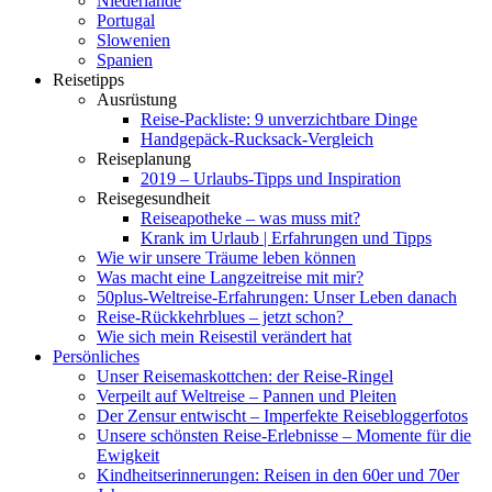
Niederlande
Portugal
Slowenien
Spanien
Reisetipps
Ausrüstung
Reise-Packliste: 9 unverzichtbare Dinge
Handgepäck-Rucksack-Vergleich
Reiseplanung
2019 – Urlaubs-Tipps und Inspiration
Reisegesundheit
Reiseapotheke – was muss mit?
Krank im Urlaub | Erfahrungen und Tipps
Wie wir unsere Träume leben können
Was macht eine Langzeitreise mit mir?
50plus-Weltreise-Erfahrungen: Unser Leben danach
Reise-Rückkehrblues – jetzt schon?
Wie sich mein Reisestil verändert hat
Persönliches
Unser Reisemaskottchen: der Reise-Ringel
Verpeilt auf Weltreise – Pannen und Pleiten
Der Zensur entwischt – Imperfekte Reisebloggerfotos
Unsere schönsten Reise-Erlebnisse – Momente für die
Ewigkeit
Kindheitserinnerungen: Reisen in den 60er und 70er