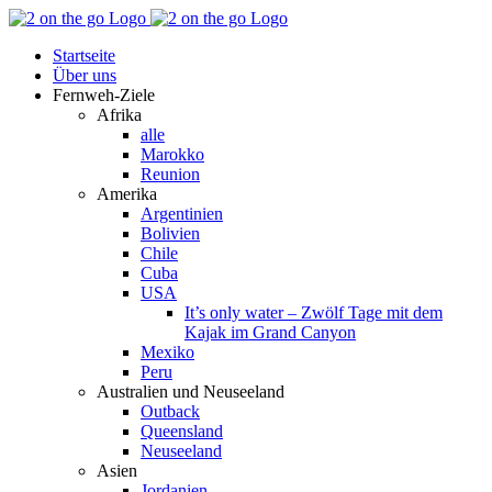
Zum
Facebook
YouTube
Instagram
Pinterest
Rss
Inhalt
Startseite
springen
Über uns
Fernweh-Ziele
Afrika
alle
Marokko
Reunion
Amerika
Argentinien
Bolivien
Chile
Cuba
USA
It’s only water – Zwölf Tage mit dem
Kajak im Grand Canyon
Mexiko
Peru
Australien und Neuseeland
Outback
Queensland
Neuseeland
Asien
Jordanien