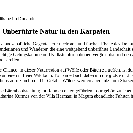
likane im Donaudelta
. Unberührte Natur in den Karpaten
s landschaftliche Gegenteil zur niedrigen und flachen Ebene des Donau
nderinnen und Wanderer, die eine weitgehend unberührte Landschaft zu 
chtige Gebirgskämme und Kalksteinformationen vergleichbar mit den A
rchstreifen.
e Chance, in dieser Naturregion auf Wölfe oder Bären zu treffen, ist
aunbären in freier Wildbahn. Es handelt sich dabei um die größte und 
bensraum zunehmend in Gefahr: Wälder werden abgeholzt, um Straße
ne Bärenbeobachtung im Rahmen einer geführten Tour gehört zu jenen Din
tharina Kurmes von der Villa Hermani in Magura abendliche Fahrten ins