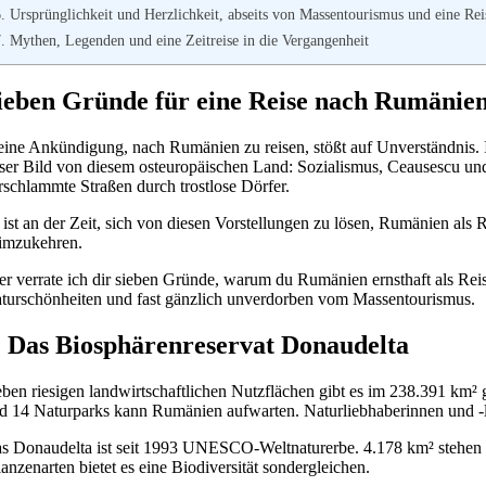
. Ursprünglichkeit und Herzlichkeit, abseits von Massentourismus und eine Rei
7. Mythen, Legenden und eine Zeitreise in die Vergangenheit
ieben Gründe für eine Reise nach Rumänie
ine Ankündigung, nach Rumänien zu reisen, stößt auf Unverständnis. Im
ser Bild von diesem osteuropäischen Land: Sozialismus, Ceausescu und
rschlammte Straßen durch trostlose Dörfer.
 ist an der Zeit, sich von diesen Vorstellungen zu lösen, Rumänien als 
imzukehren.
er verrate ich dir sieben Gründe, warum du Rumänien ernsthaft als Reis
turschönheiten und fast gänzlich unverdorben vom Massentourismus.
. Das Biosphärenreservat Donaudelta
ben riesigen landwirtschaftlichen Nutzflächen gibt es im 238.391 km² 
d 14 Naturparks kann Rumänien aufwarten. Naturliebhaberinnen und -
s Donaudelta ist seit 1993 UNESCO-Weltnaturerbe. 4.178 km² stehen u
lanzenarten bietet es eine Biodiversität sondergleichen.