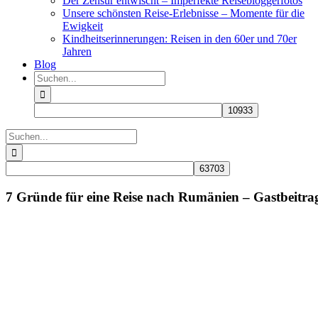
Der Zensur entwischt – Imperfekte Reisebloggerfotos
Unsere schönsten Reise-Erlebnisse – Momente für die
Ewigkeit
Kindheitserinnerungen: Reisen in den 60er und 70er
Jahren
Blog
Suche
nach:
Suche
nach:
7 Gründe für eine Reise nach Rumänien – Gastbeitra
Zeige
grösseres
Bild