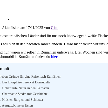
Aktualisiert am 17/11/2025 von
Gina
e osteuropäischen Länder sind für uns noch überwiegend weiße Flecke
s soll sich in den nächsten Jahren ändern. Umso mehr freuen wir uns, 
d nun waren wir selber in Rumänien unterwegs. Drei Wochen sind wi
hnmobil in Rumänien findest du
hier
.
Inhalt
Sieben Gründe für eine Reise nach Rumänien
1. Das Biosphärenreservat Donaudelta
2. Unberührte Natur in den Karpaten
3. Charmante Städte mit Geschichte
4. Klöster, Burgen und Schlösser
5. Ausgezeichnetes Essen