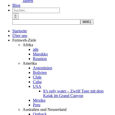
Jahren
Blog
Suche
nach:
Startseite
Über uns
Fernweh-Ziele
Afrika
alle
Marokko
Reunion
Amerika
Argentinien
Bolivien
Chile
Cuba
USA
It’s only water – Zwölf Tage mit dem
Kajak im Grand Canyon
Mexiko
Peru
Australien und Neuseeland
Outback