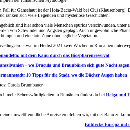
mpiren der rumänischen Mythologie.
n Fall für Gänsehaut ist der Hoia-Baciu-Wald bei Cluj (Klausenburg). 
ld ranken sich viele Legenden und mysteriöse Geschichten.
geblich sind hier schon viele Menschen spurlos verschwunden, unter a
rden von Schwindel und Ängsten geplagt. Auch ungewöhnliche Phänom
chtungen und eine tote Zone ohne jegliche Vegetation.
avellingcarola war im Herbst 2021 zwei Wochen in Rumänien unterwe
naudelta: mit dem Kanu durch das Biosphärenreservat
anssilvanien – wo Dracula und Braunbären sich gute Nacht sagen
rmannstadt: 10 Tipps für die Stadt, wo die Dächer Augen haben
tos: Carola Brunnbauer
ch mehr Sehenswürdigkeiten in Rumänien findest du bei
Helga und H
r eine umweltfreundliche Anreise empfehlen wir, mit der Bahn zu kom
Entdecke Europa mit 