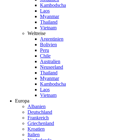
Kambodscha
Laos
Myanmar
Thailand
Vietnam
Weltreise
Argentinien
Bolivien
Peru
Chile
Australien
Neuseeland
Thailand
Myanmar
Kambodscha
Laos
Vietnam
Europa
Albanien
Deutschland
Frankreich
Griechenland
Kroatien
Italien