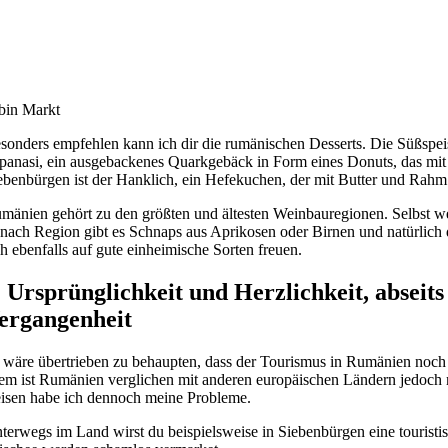
bin Markt
sonders empfehlen kann ich dir die rumänischen Desserts. Die Süßspeisen
panasi, ein ausgebackenes Quarkgebäck in Form eines Donuts, das mit 
ebenbürgen ist der Hanklich, ein Hefekuchen, der mit Butter und Rahm
mänien gehört zu den größten und ältesten Weinbauregionen. Selbst wen
 nach Region gibt es Schnaps aus Aprikosen oder Birnen und natürlich 
ch ebenfalls auf gute einheimische Sorten freuen.
. Ursprünglichkeit und Herzlichkeit, abseit
ergangenheit
 wäre übertrieben zu behaupten, dass der Tourismus in Rumänien noch 
lem ist Rumänien verglichen mit anderen europäischen Ländern jedoch
isen habe ich dennoch meine Probleme.
terwegs im Land wirst du beispielsweise in Siebenbürgen eine tourist