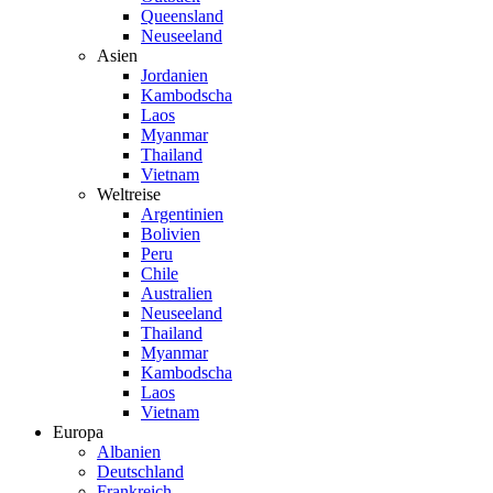
Queensland
Neuseeland
Asien
Jordanien
Kambodscha
Laos
Myanmar
Thailand
Vietnam
Weltreise
Argentinien
Bolivien
Peru
Chile
Australien
Neuseeland
Thailand
Myanmar
Kambodscha
Laos
Vietnam
Europa
Albanien
Deutschland
Frankreich