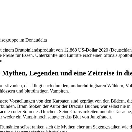
isegruppe im Donaudelta
t einem Bruttoinlandsprodukt von 12.868 US-Dollar 2020 (Deutschland
e Preise für Essen, Unterkünfte und Eintritte erscheinen oftmals spottbi
in.
. Mythen, Legenden und eine Zeitreise in d
anssilvanien, das klingt nach dunklen, undurchdringbaren Wäldern, Vo
hlössern und blutrünstigen Vampiren.
sere Vorstellungen von den Karpaten sind geprägt von den Bildern, die 
rbunden. Bram Stoker, der Autor der Dracula-Bücher, war selbst nie in
aculea oder Sohn des Drachen. Seine Grausamkeiten und die Tatsache, 
r weder ein Vampir noch saugte er das Blut von Jungfrauen.
 Rumänien selbst ranken sich die Mythen eher um Sagengestalten wie de