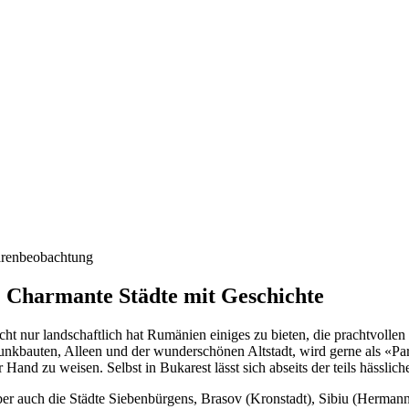
renbeobachtung
. Charmante Städte mit Geschichte
cht nur landschaftlich hat Rumänien einiges zu bieten, die prachtvolle
unkbauten, Alleen und der wunderschönen Altstadt, wird gerne als «Par
r Hand zu weisen. Selbst in Bukarest lässt sich abseits der teils hässlic
er auch die Städte Siebenbürgens, Brasov (Kronstadt), Sibiu (Hermann