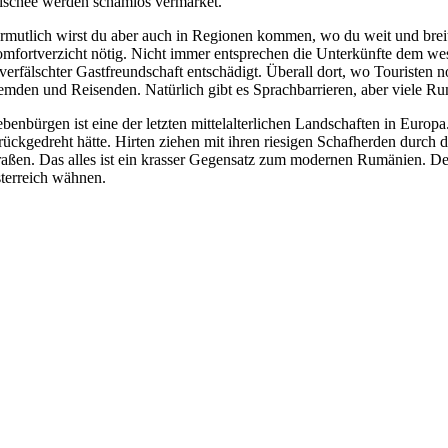
ischee werden schamlos vermarket.
rmutlich wirst du aber auch in Regionen kommen, wo du weit und breit di
mfortverzicht nötig. Nicht immer entsprechen die Unterkünfte dem west
verfälschter Gastfreundschaft entschädigt. Überall dort, wo Touristen n
emden und Reisenden. Natürlich gibt es Sprachbarrieren, aber viele R
ebenbürgen ist eine der letzten mittelalterlichen Landschaften in Europ
rückgedreht hätte. Hirten ziehen mit ihren riesigen Schafherden durch 
raßen. Das alles ist ein krasser Gegensatz zum modernen Rumänien. De
terreich wähnen.