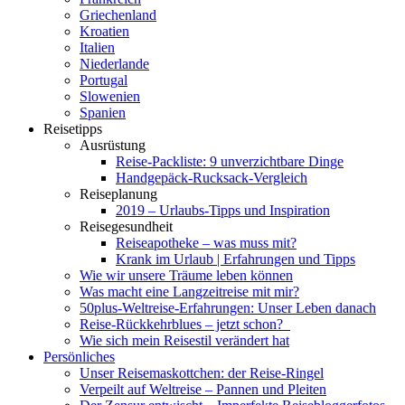
Griechenland
Kroatien
Italien
Niederlande
Portugal
Slowenien
Spanien
Reisetipps
Ausrüstung
Reise-Packliste: 9 unverzichtbare Dinge
Handgepäck-Rucksack-Vergleich
Reiseplanung
2019 – Urlaubs-Tipps und Inspiration
Reisegesundheit
Reiseapotheke – was muss mit?
Krank im Urlaub | Erfahrungen und Tipps
Wie wir unsere Träume leben können
Was macht eine Langzeitreise mit mir?
50plus-Weltreise-Erfahrungen: Unser Leben danach
Reise-Rückkehrblues – jetzt schon?
Wie sich mein Reisestil verändert hat
Persönliches
Unser Reisemaskottchen: der Reise-Ringel
Verpeilt auf Weltreise – Pannen und Pleiten