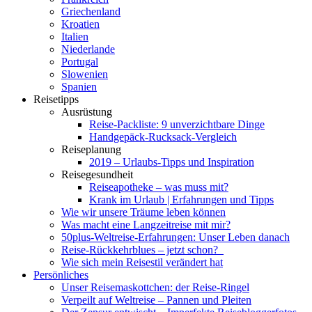
Griechenland
Kroatien
Italien
Niederlande
Portugal
Slowenien
Spanien
Reisetipps
Ausrüstung
Reise-Packliste: 9 unverzichtbare Dinge
Handgepäck-Rucksack-Vergleich
Reiseplanung
2019 – Urlaubs-Tipps und Inspiration
Reisegesundheit
Reiseapotheke – was muss mit?
Krank im Urlaub | Erfahrungen und Tipps
Wie wir unsere Träume leben können
Was macht eine Langzeitreise mit mir?
50plus-Weltreise-Erfahrungen: Unser Leben danach
Reise-Rückkehrblues – jetzt schon?
Wie sich mein Reisestil verändert hat
Persönliches
Unser Reisemaskottchen: der Reise-Ringel
Verpeilt auf Weltreise – Pannen und Pleiten