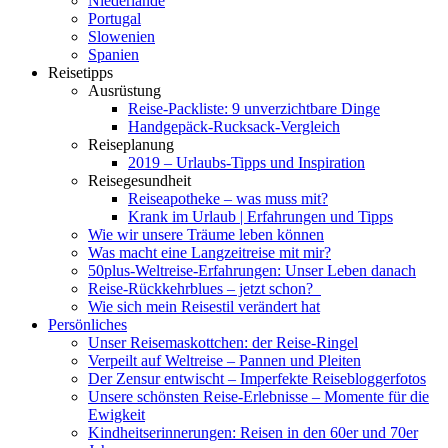
Niederlande
Portugal
Slowenien
Spanien
Reisetipps
Ausrüstung
Reise-Packliste: 9 unverzichtbare Dinge
Handgepäck-Rucksack-Vergleich
Reiseplanung
2019 – Urlaubs-Tipps und Inspiration
Reisegesundheit
Reiseapotheke – was muss mit?
Krank im Urlaub | Erfahrungen und Tipps
Wie wir unsere Träume leben können
Was macht eine Langzeitreise mit mir?
50plus-Weltreise-Erfahrungen: Unser Leben danach
Reise-Rückkehrblues – jetzt schon?
Wie sich mein Reisestil verändert hat
Persönliches
Unser Reisemaskottchen: der Reise-Ringel
Verpeilt auf Weltreise – Pannen und Pleiten
Der Zensur entwischt – Imperfekte Reisebloggerfotos
Unsere schönsten Reise-Erlebnisse – Momente für die
Ewigkeit
Kindheitserinnerungen: Reisen in den 60er und 70er