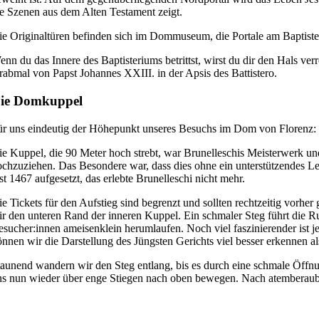
ie Szenen aus dem Alten Testament zeigt.
ie Originaltüren befinden sich im Dommuseum, die Portale am Baptist
nn du das Innere des Baptisteriums betrittst, wirst du dir den Hals ve
rabmal von Papst Johannes XXIII. in der Apsis des Battistero.
ie Domkuppel
ür uns eindeutig der Höhepunkt unseres Besuchs im Dom von Florenz: 
ie Kuppel, die 90 Meter hoch strebt, war Brunelleschis Meisterwerk un
ochzuziehen. Das Besondere war, dass dies ohne ein unterstützendes L
st 1467 aufgesetzt, das erlebte Brunelleschi nicht mehr.
e Tickets für den Aufstieg sind begrenzt und sollten rechtzeitig vorhe
ir den unteren Rand der inneren Kuppel. Ein schmaler Steg führt die R
esucher:innen ameisenklein herumlaufen. Noch viel faszinierender ist j
önnen wir die Darstellung des Jüngsten Gerichts viel besser erkennen 
taunend wandern wir den Steg entlang, bis es durch eine schmale Öffn
ns nun wieder über enge Stiegen nach oben bewegen. Nach atemberaub