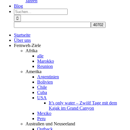
Jahren
Blog
Suche
nach:
Startseite
Über uns
Fernweh-Ziele
Afrika
alle
Marokko
Reunion
Amerika
Argentinien
Bolivien
Chile
Cuba
USA
It’s only water – Zwölf Tage mit dem
Kajak im Grand Canyon
Mexiko
Peru
Australien und Neuseeland
Outback