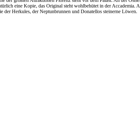
ine der größten Attraktionen Florenz steht vor dem Palast: An der Osts
türlich eine Kopie, das Original steht wohlbehütet in der Accademia. A
ie der Herkules, der Neptunbrunnen und Donatellos steinerne Löwen.