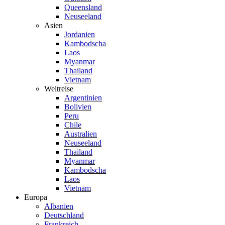
Queensland
Neuseeland
Asien
Jordanien
Kambodscha
Laos
Myanmar
Thailand
Vietnam
Weltreise
Argentinien
Bolivien
Peru
Chile
Australien
Neuseeland
Thailand
Myanmar
Kambodscha
Laos
Vietnam
Europa
Albanien
Deutschland
Frankreich