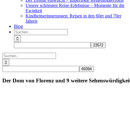
Der Zensur entwischt – Imperfekte Reisebloggerfotos
Unsere schönsten Reise-Erlebnisse – Momente für die
Ewigkeit
Kindheitserinnerungen: Reisen in den 60er und 70er
Jahren
Blog
Suche
nach:
Suche
nach:
Der Dom von Florenz und 9 weitere Sehenswürdigkei
Zeige
grösseres
Bild