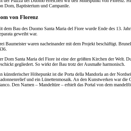
it der Piazza del Duomo erreichen wir den Mittelpunkt von Florenz. Hi
on Dom, Baptisterium und Campanile.
om von Florenz
it dem Bau des Duomo Santa Maria del Fiore wurde Ende des 13. Jahrh
eparata geweiht war.
rei Baumeister waren nacheinander mit dem Projekt beschäftigt. Brunel
436.
er Dom Santa Maria del Fiore ist eine der größten Kirchen der Welt. 
eschickt gegliedert. So wirkt der Bau trotz der Ausmaße harmonisch.
n künstlerischer Höhepunkt ist die Porta della Mandorla an der Nordseit
adonnenrelief und ein Lünettenmosaik. An den Kunstwerken war die Crem
ianco. Den Namen – Mandeltüre – erhielt das Portal von dem mandelfö