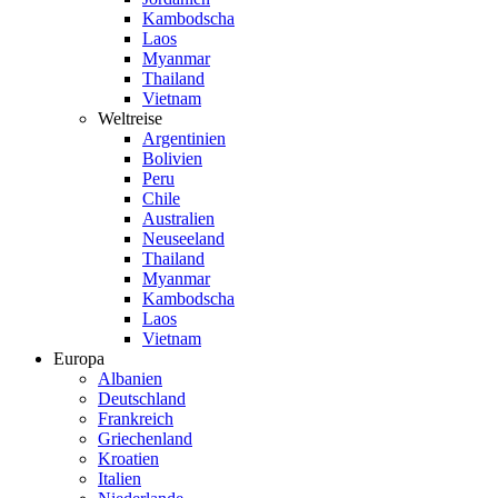
Kambodscha
Laos
Myanmar
Thailand
Vietnam
Weltreise
Argentinien
Bolivien
Peru
Chile
Australien
Neuseeland
Thailand
Myanmar
Kambodscha
Laos
Vietnam
Europa
Albanien
Deutschland
Frankreich
Griechenland
Kroatien
Italien