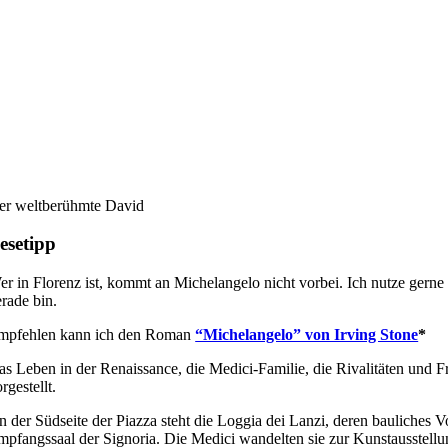
er weltberühmte David
esetipp
r in Florenz ist, kommt an Michelangelo nicht vorbei. Ich nutze gerne 
rade bin.
mpfehlen kann ich den Roman
“Michelangelo” von Irving Stone
*
as Leben in der Renaissance, die Medici-Familie, die Rivalitäten und
rgestellt.
 der Südseite der Piazza steht die Loggia dei Lanzi, deren bauliches V
mpfangssaal der Signoria. Die Medici wandelten sie zur Kunstausstellun