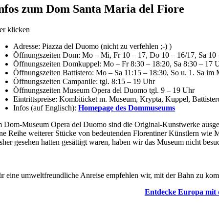
nfos zum Dom Santa Maria del Fiore
er klicken
Adresse: Piazza del Duomo (nicht zu verfehlen ;-) )
Öffnungszeiten Dom: Mo – Mi, Fr 10 – 17, Do 10 – 16/17, Sa 10 
Öffnungszeiten Domkuppel: Mo – Fr 8:30 – 18:20, Sa 8:30 – 17 U
Öffnungszeiten Battistero: Mo – Sa 11:15 – 18:30, So u. 1. Sa im
Öffnungszeiten Campanile: tgl. 8:15 – 19 Uhr
Öffnungszeiten Museum Opera del Duomo tgl. 9 – 19 Uhr
Eintrittspreise: Kombiticket m. Museum, Krypta, Kuppel, Battiste
Infos (auf Englisch):
Homepage des Dommuseums
m Dom-Museum Opera del Duomo sind die Original-Kunstwerke ausgeste
ine Reihe weiterer Stücke von bedeutenden Florentiner Künstlern wie 
isher gesehen hatten gesättigt waren, haben wir das Museum nicht besuc
ür eine umweltfreundliche Anreise empfehlen wir, mit der Bahn zu ko
Entdecke Europa mit 