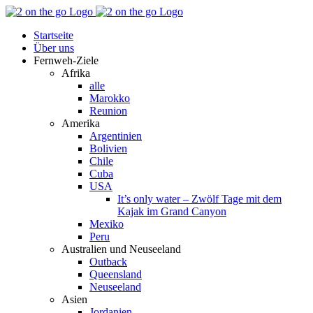
Zum
Facebook
YouTube
Instagram
Pinterest
Rss
Inhalt
Startseite
springen
Über uns
Fernweh-Ziele
Afrika
alle
Marokko
Reunion
Amerika
Argentinien
Bolivien
Chile
Cuba
USA
It’s only water – Zwölf Tage mit dem
Kajak im Grand Canyon
Mexiko
Peru
Australien und Neuseeland
Outback
Queensland
Neuseeland
Asien
Jordanien