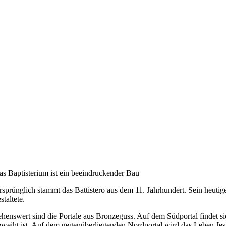
as Baptisterium ist ein beeindruckender Bau
rsprünglich stammt das Battistero aus dem 11. Jahrhundert. Sein heuti
staltete.
ehenswert sind die Portale aus Bronzeguss. Auf dem Südportal findet s
eweiht ist. Auf dem gegenüberliegenden Nordportal wird das Leben Jesu 