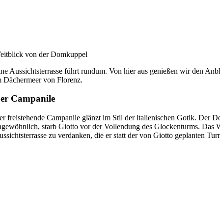
eitblick von der Domkuppel
ine Aussichtsterrasse führt rundum. Von hier aus genießen wir den An
m Dächermeer von Florenz.
er Campanile
er freistehende Campanile glänzt im Stil der italienischen Gotik. Der
ngewöhnlich, starb Giotto vor der Vollendung des Glockenturms. Das W
ssichtsterrasse zu verdanken, die er statt der von Giotto geplanten Tur