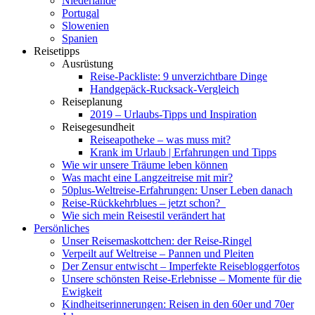
Niederlande
Portugal
Slowenien
Spanien
Reisetipps
Ausrüstung
Reise-Packliste: 9 unverzichtbare Dinge
Handgepäck-Rucksack-Vergleich
Reiseplanung
2019 – Urlaubs-Tipps und Inspiration
Reisegesundheit
Reiseapotheke – was muss mit?
Krank im Urlaub | Erfahrungen und Tipps
Wie wir unsere Träume leben können
Was macht eine Langzeitreise mit mir?
50plus-Weltreise-Erfahrungen: Unser Leben danach
Reise-Rückkehrblues – jetzt schon?
Wie sich mein Reisestil verändert hat
Persönliches
Unser Reisemaskottchen: der Reise-Ringel
Verpeilt auf Weltreise – Pannen und Pleiten
Der Zensur entwischt – Imperfekte Reisebloggerfotos
Unsere schönsten Reise-Erlebnisse – Momente für die
Ewigkeit
Kindheitserinnerungen: Reisen in den 60er und 70er