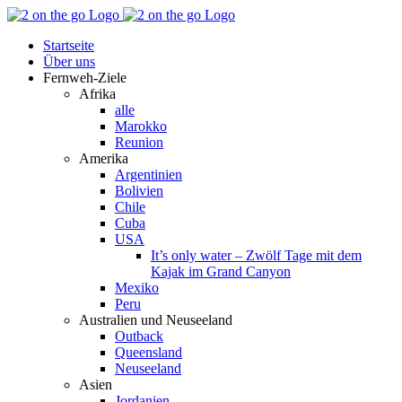
Zum
Facebook
YouTube
Instagram
Pinterest
Rss
Inhalt
Startseite
springen
Über uns
Fernweh-Ziele
Afrika
alle
Marokko
Reunion
Amerika
Argentinien
Bolivien
Chile
Cuba
USA
It’s only water – Zwölf Tage mit dem
Kajak im Grand Canyon
Mexiko
Peru
Australien und Neuseeland
Outback
Queensland
Neuseeland
Asien
Jordanien