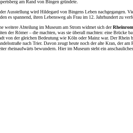
pertsberg am Rand von Bingen gründete.
 der Ausstellung wird Hildegard von Bingens Leben nachgegangen. Viel
nden es spannend, ihren Lebensweg als Frau im 12. Jahrhundert zu ve
ne weitere Abteilung im Museum am Strom widmet sich der
Rheinrom
iten der Römer – die machten, was sie überall machten: eine Brücke baue
adt von der gleichen Bedeutung wie Köln oder Mainz war. Der Rhein bo
ndelsstraße nach Trier. Davon zeugt heute noch der alte Kran, der am 
iter rheinaufwärts bewundern. Hier im Museum steht ein anschauliches