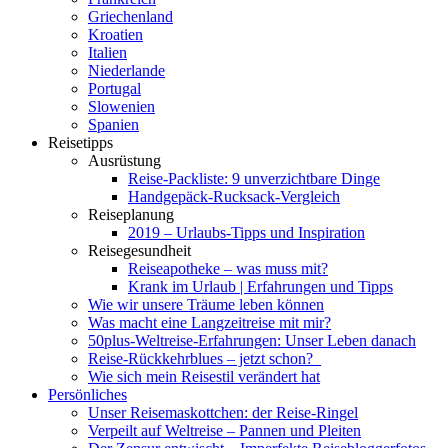
Griechenland
Kroatien
Italien
Niederlande
Portugal
Slowenien
Spanien
Reisetipps
Ausrüstung
Reise-Packliste: 9 unverzichtbare Dinge
Handgepäck-Rucksack-Vergleich
Reiseplanung
2019 – Urlaubs-Tipps und Inspiration
Reisegesundheit
Reiseapotheke – was muss mit?
Krank im Urlaub | Erfahrungen und Tipps
Wie wir unsere Träume leben können
Was macht eine Langzeitreise mit mir?
50plus-Weltreise-Erfahrungen: Unser Leben danach
Reise-Rückkehrblues – jetzt schon?
Wie sich mein Reisestil verändert hat
Persönliches
Unser Reisemaskottchen: der Reise-Ringel
Verpeilt auf Weltreise – Pannen und Pleiten