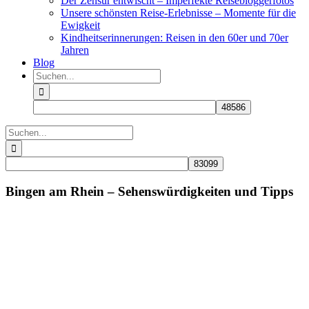
Der Zensur entwischt – Imperfekte Reisebloggerfotos
Unsere schönsten Reise-Erlebnisse – Momente für die
Ewigkeit
Kindheitserinnerungen: Reisen in den 60er und 70er
Jahren
Blog
Suche
nach:
Suche
nach:
Bingen am Rhein – Sehenswürdigkeiten und Tipps
Zeige
grösseres
Bild