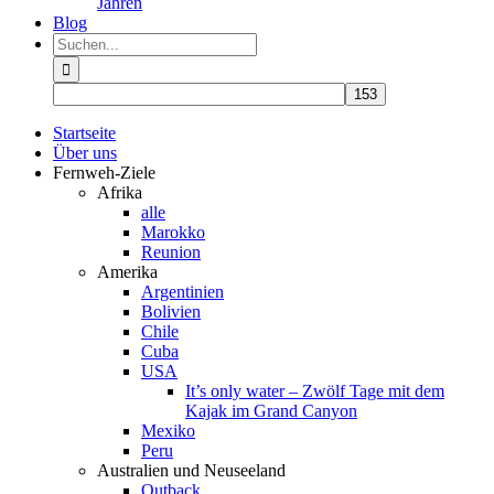
Jahren
Blog
Suche
nach:
Startseite
Über uns
Fernweh-Ziele
Afrika
alle
Marokko
Reunion
Amerika
Argentinien
Bolivien
Chile
Cuba
USA
It’s only water – Zwölf Tage mit dem
Kajak im Grand Canyon
Mexiko
Peru
Australien und Neuseeland
Outback