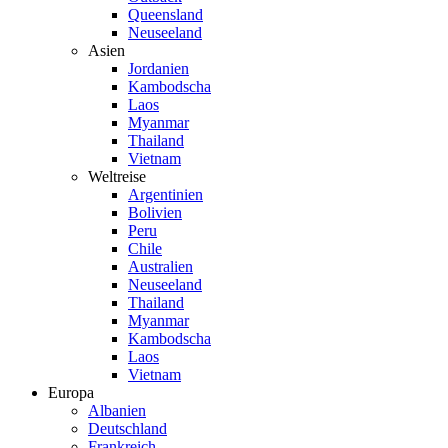
Queensland
Neuseeland
Asien
Jordanien
Kambodscha
Laos
Myanmar
Thailand
Vietnam
Weltreise
Argentinien
Bolivien
Peru
Chile
Australien
Neuseeland
Thailand
Myanmar
Kambodscha
Laos
Vietnam
Europa
Albanien
Deutschland
Frankreich