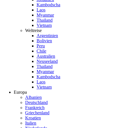
Kambodscha
Laos
Myanmar
Thailand
Vietnam
Weltreise
Argentinien
Bolivien
Peru
Chile
Australien
Neuseeland
Thailand
Myanmar
Kambodscha
Laos
Vietnam
Europa
Albanien
Deutschland
Frankreich
Griechenland
Kroatien
Italien