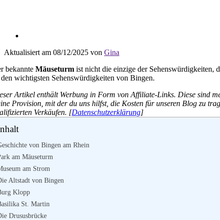
Aktualisiert am 08/12/2025 von
Gina
r bekannte
Mäuseturm
ist nicht die einzige der Sehenswürdigkeiten, d
 den wichtigsten Sehenswürdigkeiten von Bingen.
eser Artikel enthält Werbung in Form von Affiliate-Links. Diese sind me
eine Provision, mit der du uns hilfst, die Kosten für unseren Blog zu t
alifizierten Verkäufen. [
Datenschutzerklärung
]
Inhalt
Geschichte von Bingen am Rhein
Park am Mäuseturm
Museum am Strom
Die Altstadt von Bingen
Burg Klopp
asilika St. Martin
Die Drususbrücke