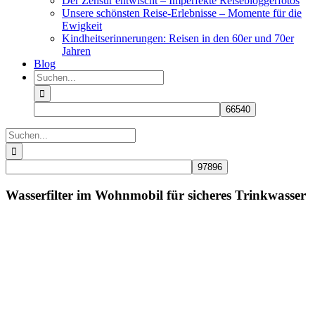
Der Zensur entwischt – Imperfekte Reisebloggerfotos
Unsere schönsten Reise-Erlebnisse – Momente für die
Ewigkeit
Kindheitserinnerungen: Reisen in den 60er und 70er
Jahren
Blog
Suche
nach:
Suche
nach:
Wasserfilter im Wohnmobil für sicheres Trinkwasser
Zeige
grösseres
Bild