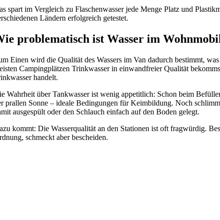
as spart im Vergleich zu Flaschenwasser jede Menge Platz und Plastikmü
rschiedenen Ländern erfolgreich getestet.
ie problematisch ist Wasser im Wohnmobil
um Einen wird die Qualität des Wassers im Van dadurch bestimmt, was 
eisten Campingplätzen Trinkwasser in einwandfreier Qualität bekommst. 
rinkwasser handelt.
ie Wahrheit über Tankwasser ist wenig appetitlich: Schon beim Befüllen
er prallen Sonne – ideale Bedingungen für Keimbildung. Noch schlimmer
amit ausgespült oder den Schlauch einfach auf den Boden gelegt.
azu kommt: Die Wasserqualität an den Stationen ist oft fragwürdig. Bes
rdnung, schmeckt aber bescheiden.