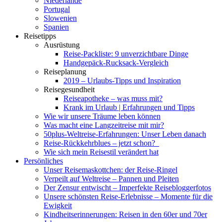
Niederlande
Portugal
Slowenien
Spanien
Reisetipps
Ausrüstung
Reise-Packliste: 9 unverzichtbare Dinge
Handgepäck-Rucksack-Vergleich
Reiseplanung
2019 – Urlaubs-Tipps und Inspiration
Reisegesundheit
Reiseapotheke – was muss mit?
Krank im Urlaub | Erfahrungen und Tipps
Wie wir unsere Träume leben können
Was macht eine Langzeitreise mit mir?
50plus-Weltreise-Erfahrungen: Unser Leben danach
Reise-Rückkehrblues – jetzt schon?
Wie sich mein Reisestil verändert hat
Persönliches
Unser Reisemaskottchen: der Reise-Ringel
Verpeilt auf Weltreise – Pannen und Pleiten
Der Zensur entwischt – Imperfekte Reisebloggerfotos
Unsere schönsten Reise-Erlebnisse – Momente für die
Ewigkeit
Kindheitserinnerungen: Reisen in den 60er und 70er