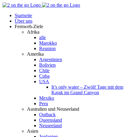
Zum
Facebook
YouTube
Instagram
Pinterest
Rss
Inhalt
Startseite
springen
Über uns
Fernweh-Ziele
Afrika
alle
Marokko
Reunion
Amerika
Argentinien
Bolivien
Chile
Cuba
USA
It’s only water – Zwölf Tage mit dem
Kajak im Grand Canyon
Mexiko
Peru
Australien und Neuseeland
Outback
Queensland
Neuseeland
Asien
Jordanien