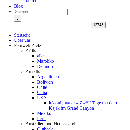
Jahren
Blog
Suche
nach:
Startseite
Über uns
Fernweh-Ziele
Afrika
alle
Marokko
Reunion
Amerika
Argentinien
Bolivien
Chile
Cuba
USA
It’s only water – Zwölf Tage mit dem
Kajak im Grand Canyon
Mexiko
Peru
Australien und Neuseeland
Outback