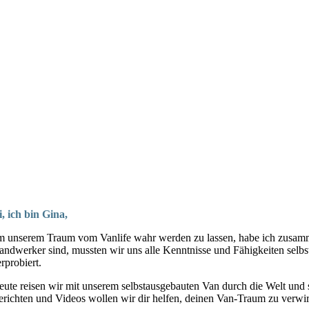
i, ich bin Gina,
m unserem Traum vom Vanlife wahr werden zu lassen, habe ich zusa
andwerker sind, mussten wir uns alle Kenntnisse und Fähigkeiten selbst
rprobiert.
eute reisen wir mit unserem selbstausgebauten Van durch die Welt und 
erichten und Videos wollen wir dir helfen, deinen Van-Traum zu verwir