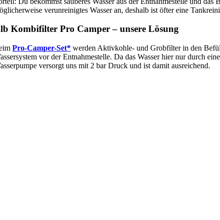
orteil: Du bekommst sauberes Wasser aus der Entnahmestelle und das B
öglicherweise verunreinigtes Wasser an, deshalb ist öfter eine Tankre
lb Kombifilter Pro Camper – unsere Lösung
eim
Pro-Camper-Set*
werden Aktivkohle- und Grobfilter in den Befüll
assersystem vor der Entnahmestelle. Da das Wasser hier nur durch einen
asserpumpe versorgt uns mit 2 bar Druck und ist damit ausreichend.