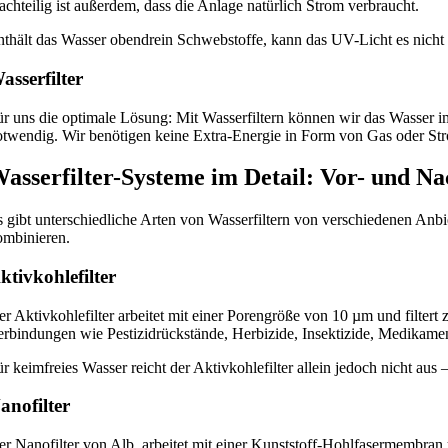
chteilig ist außerdem, dass die Anlage natürlich Strom verbraucht.
nthält das Wasser obendrein Schwebstoffe, kann das UV-Licht es nicht
asserfilter
ür uns die optimale Lösung: Mit Wasserfiltern können wir das Wasser
otwendig. Wir benötigen keine Extra-Energie in Form von Gas oder Str
asserfilter-Systeme im Detail: Vor- und Na
s gibt unterschiedliche Arten von Wasserfiltern von verschiedenen Anbi
ombinieren.
ktivkohlefilter
er Aktivkohlefilter arbeitet mit einer Porengröße von 10 µm und filter
erbindungen wie Pestizidrückstände, Herbizide, Insektizide, Medikame
r keimfreies Wasser reicht der Aktivkohlefilter allein jedoch nicht aus 
anofilter
r Nanofilter von Alb, arbeitet mit einer Kunststoff-Hohlfasermembran un