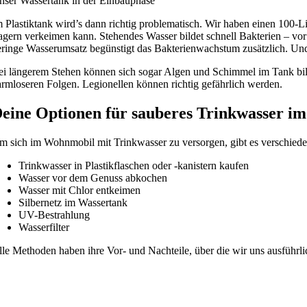
nser Wassertank in der Einbauphase
 Plastiktank wird’s dann richtig problematisch. Wir haben einen 100-Lit
agern verkeimen kann. Stehendes Wasser bildet schnell Bakterien – 
eringe Wasserumsatz begünstigt das Bakterienwachstum zusätzlich. Und k
ei längerem Stehen können sich sogar Algen und Schimmel im Tank bild
armloseren Folgen. Legionellen können richtig gefährlich werden.
eine Optionen für sauberes Trinkwasser 
m sich im Wohnmobil mit Trinkwasser zu versorgen, gibt es verschied
Trinkwasser in Plastikflaschen oder -kanistern kaufen
Wasser vor dem Genuss abkochen
Wasser mit Chlor entkeimen
Silbernetz im Wassertank
UV-Bestrahlung
Wasserfilter
lle Methoden haben ihre Vor- und Nachteile, über die wir uns ausführ