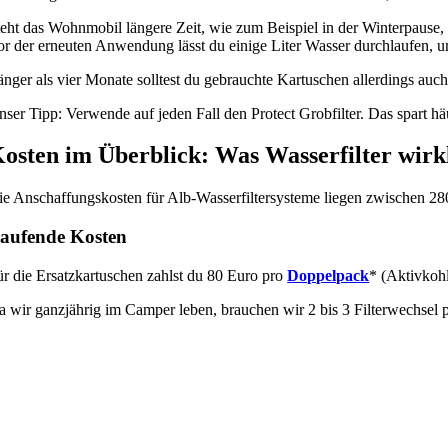
teht das Wohnmobil längere Zeit, wie zum Beispiel in der Winterpause, 
or der erneuten Anwendung lässt du einige Liter Wasser durchlaufen, um
nger als vier Monate solltest du gebrauchte Kartuschen allerdings auch
nser Tipp: Verwende auf jeden Fall den Protect Grobfilter. Das spart h
osten im Überblick: Was Wasserfilter wirk
ie Anschaffungskosten für Alb-Wasserfiltersysteme liegen zwischen 280
aufende Kosten
ür die Ersatzkartuschen zahlst du 80 Euro pro
Doppelpack
* (Aktivkohl
a wir ganzjährig im Camper leben, brauchen wir 2 bis 3 Filterwechsel p