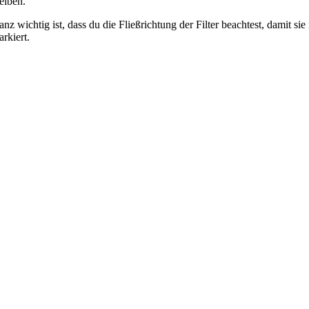
eiben.
nz wichtig ist, dass du die Fließrichtung der Filter beachtest, damit 
rkiert.