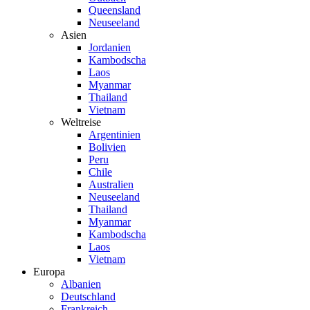
Queensland
Neuseeland
Asien
Jordanien
Kambodscha
Laos
Myanmar
Thailand
Vietnam
Weltreise
Argentinien
Bolivien
Peru
Chile
Australien
Neuseeland
Thailand
Myanmar
Kambodscha
Laos
Vietnam
Europa
Albanien
Deutschland
Frankreich