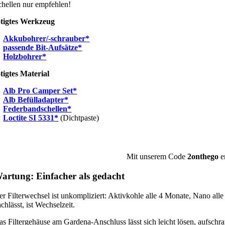
chellen nur empfehlen!
tigtes Werkzeug
Akkubohrer/-schrauber*
passende Bit-Aufsätze*
Holzbohrer*
tigtes Material
Alb Pro Camper Set*
Alb Befülladapter*
Federbandschellen*
Loctite SI 5331*
(Dichtpaste)
Mit unserem Code
2onthego
e
artung: Einfacher als gedacht
er Filterwechsel ist unkompliziert: Aktivkohle alle 4 Monate, Nano all
chlässt, ist Wechselzeit.
as Filtergehäuse am Gardena-Anschluss lässt sich leicht lösen, aufsch