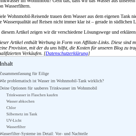
rinkwasser im Wohnmobil? Geht das, dass wir das Wasser aus unserem
n Wasserfiltern.
iele Wohnmobil-Reisende trauen dem Wasser aus dem eigenen Tank nich
e Wasserqualität auf Reisen nicht immer klar ist – gerade in südlichen 
n diesem Artikel zeigen wir dir verschiedene Lösungswege und erklären
eser Artikel enthält Werbung in Form von Affiliate-Links. Diese sind m
eine Provision, mit der du uns hilfst, die Kosten für unseren Blog zu t
alifizierten Verkäufen. [
Datenschutzerklärung
]
Inhalt
Zusammenfassung für Eilige
Wie problematisch ist Wasser im Wohnmobil-Tank wirklich?
Deine Optionen für sauberes Trinkwasser im Wohnmobil
Trinkwasser in Flaschen kaufen
Wasser abkochen
Chlor
Silbernetz im Tank
UV-Licht
Wasserfilter
Wasserfilter-Systeme im Detail: Vor- und Nachteile