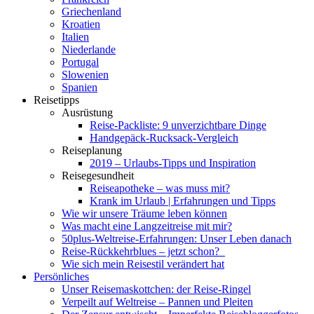
Griechenland
Kroatien
Italien
Niederlande
Portugal
Slowenien
Spanien
Reisetipps
Ausrüstung
Reise-Packliste: 9 unverzichtbare Dinge
Handgepäck-Rucksack-Vergleich
Reiseplanung
2019 – Urlaubs-Tipps und Inspiration
Reisegesundheit
Reiseapotheke – was muss mit?
Krank im Urlaub | Erfahrungen und Tipps
Wie wir unsere Träume leben können
Was macht eine Langzeitreise mit mir?
50plus-Weltreise-Erfahrungen: Unser Leben danach
Reise-Rückkehrblues – jetzt schon?
Wie sich mein Reisestil verändert hat
Persönliches
Unser Reisemaskottchen: der Reise-Ringel
Verpeilt auf Weltreise – Pannen und Pleiten