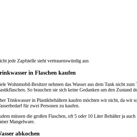
cht jede Zapfstelle sieht vertrauenswürdig aus
rinkwasser in Flaschen kaufen
iele Wohnmobil-Besitzer nehmen das Wasser aus dem Tank nicht zum T
lastikflaschen. So brauchen sie sich keine Gedanken um den Zustand d
ber Trinkwasser in Plastikbehältern kaufen möchten wir nicht, da wir s
asserbedarf für zwei Personen zu kaufen.
udem müssen die großen Flaschen, oft 5 oder 10 Liter Behälter ja auch 
mmer Mangelware.
asser abkochen