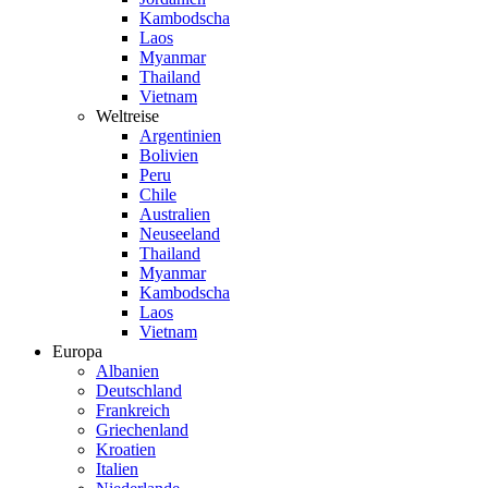
Kambodscha
Laos
Myanmar
Thailand
Vietnam
Weltreise
Argentinien
Bolivien
Peru
Chile
Australien
Neuseeland
Thailand
Myanmar
Kambodscha
Laos
Vietnam
Europa
Albanien
Deutschland
Frankreich
Griechenland
Kroatien
Italien