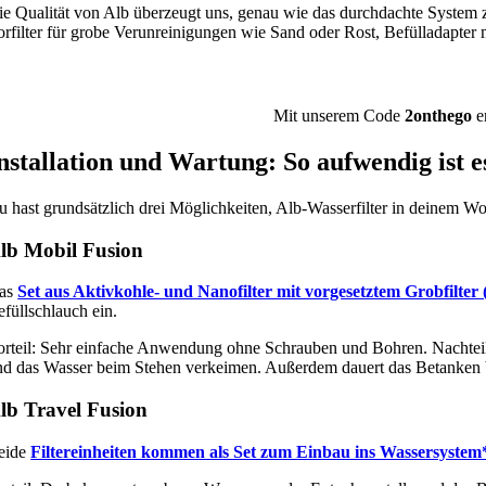
ie Qualität von Alb überzeugt uns, genau wie das durchdachte System z
orfilter für grobe Verunreinigungen wie Sand oder Rost, Befülladapter
Mit unserem Code
2onthego
e
nstallation und Wartung: So aufwendig ist e
u hast grundsätzlich drei Möglichkeiten, Alb-Wasserfilter in deinem W
lb Mobil Fusion
as
Set aus Aktivkohle- und Nanofilter mit vorgesetztem Grobfilter 
füllschlauch ein.
orteil: Sehr einfache Anwendung ohne Schrauben und Bohren. Nachteil
nd das Wasser beim Stehen verkeimen. Außerdem dauert das Betanken bei
lb Travel Fusion
eide
Filtereinheiten kommen als Set zum Einbau ins Wassersystem