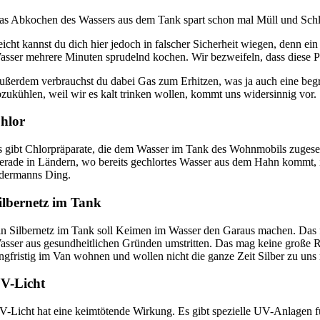
as Abkochen des Wassers aus dem Tank spart schon mal Müll und Schl
icht kannst du dich hier jedoch in falscher Sicherheit wiegen, denn ein 
asser mehrere Minuten sprudelnd kochen. Wir bezweifeln, dass diese Pr
ußerdem verbrauchst du dabei Gas zum Erhitzen, was ja auch eine be
bzukühlen, weil wir es kalt trinken wollen, kommt uns widersinnig vor.
hlor
s gibt Chlorpräparate, die dem Wasser im Tank des Wohnmobils zugesetz
erade in Ländern, wo bereits gechlortes Wasser aus dem Hahn kommt, i
edermanns Ding.
ilbernetz im Tank
in Silbernetz im Tank soll Keimen im Wasser den Garaus machen. Das fun
asser aus gesundheitlichen Gründen umstritten. Das mag keine große 
angfristig im Van wohnen und wollen nicht die ganze Zeit Silber zu un
V-Licht
V-Licht hat eine keimtötende Wirkung. Es gibt spezielle UV-Anlagen f