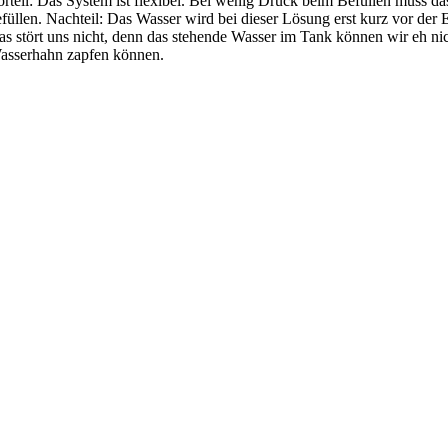
orteil: Das System ist flexibel. Bei wenig Druck beim Befüllen muss da
füllen. Nachteil: Das Wasser wird bei dieser Lösung erst kurz vor der 
s stört uns nicht, denn das stehende Wasser im Tank können wir eh nich
asserhahn zapfen können.