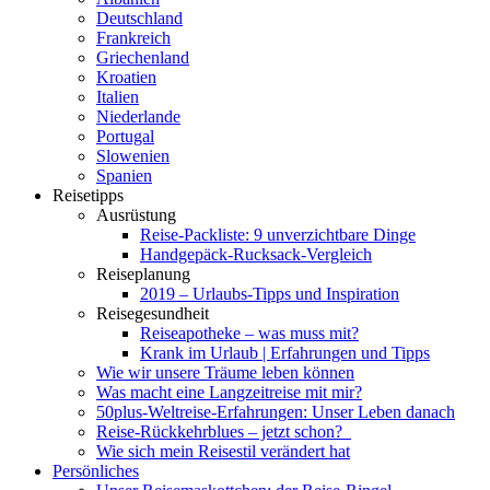
Deutschland
Frankreich
Griechenland
Kroatien
Italien
Niederlande
Portugal
Slowenien
Spanien
Reisetipps
Ausrüstung
Reise-Packliste: 9 unverzichtbare Dinge
Handgepäck-Rucksack-Vergleich
Reiseplanung
2019 – Urlaubs-Tipps und Inspiration
Reisegesundheit
Reiseapotheke – was muss mit?
Krank im Urlaub | Erfahrungen und Tipps
Wie wir unsere Träume leben können
Was macht eine Langzeitreise mit mir?
50plus-Weltreise-Erfahrungen: Unser Leben danach
Reise-Rückkehrblues – jetzt schon?
Wie sich mein Reisestil verändert hat
Persönliches