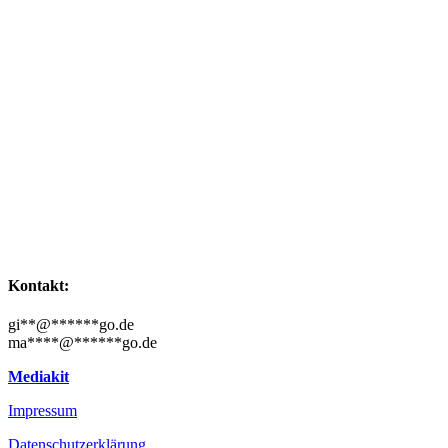
Kontakt:
gi
**
@
******
go.de
ma
****
@
******
go.de
Mediakit
Impressum
Datenschutzerklärung