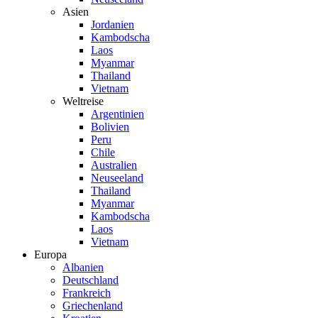
Asien
Jordanien
Kambodscha
Laos
Myanmar
Thailand
Vietnam
Weltreise
Argentinien
Bolivien
Peru
Chile
Australien
Neuseeland
Thailand
Myanmar
Kambodscha
Laos
Vietnam
Europa
Albanien
Deutschland
Frankreich
Griechenland