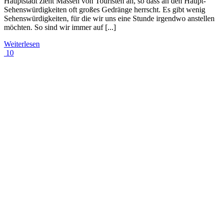
Hauptstadt zieht Massen von Touristen an, so dass an den Haupt-
Sehenswürdigkeiten oft großes Gedränge herrscht. Es gibt wenig
Sehenswürdigkeiten, für die wir uns eine Stunde irgendwo anstellen
möchten. So sind wir immer auf [...]
Weiterlesen
10