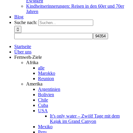
Ewigkeit
Kindheitserinnerungen: Reisen in den 60er und 70er
Jahren
Blog
Suche nach:
Startseite
Über uns
Fernweh-Ziele
Afrika
alle
Marokko
Reunion
Amerika
Argentinien
Bolivien
Chile
Cuba
USA
It’s only water – Zwölf Tage mit dem
Kajak im Grand Canyon
Mexiko
Peru