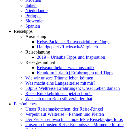
Kroatien
Italien
Niederlande
Portugal
Slowenien
Spanien
Reisetipps
Ausrüstung
Reise-Packliste: 9 unverzichtbare Dinge
Handgepäck-Rucksack-Vergleich
Reiseplanung
2019 – Urlaubs-Tipps und Inspiration
Reisegesundheit
Reiseapotheke – was muss mit?
Krank im Urlaub | Erfahrungen und Tipps
Wie wir unsere Träume leben können
Was macht eine Langzeitreise mit mir?
50plus-Weltreise-Erfahrungen: Unser Leben danach
Reise-Rückkehrblues – jetzt schon?
Wie sich mein Reisestil verändert hat
Persönliches
Unser Reisemaskottchen: der Reise-Ringel
Verpeilt auf Weltreise – Pannen und Pleiten
Der Zensur entwischt – Imperfekte Reisebloggerfotos
Unsere schönsten Reise-Erlebnisse – Momente für die