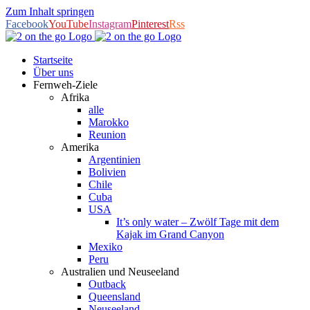
Zum Inhalt springen
Facebook
YouTube
Instagram
Pinterest
Rss
Startseite
Über uns
Fernweh-Ziele
Afrika
alle
Marokko
Reunion
Amerika
Argentinien
Bolivien
Chile
Cuba
USA
It’s only water – Zwölf Tage mit dem
Kajak im Grand Canyon
Mexiko
Peru
Australien und Neuseeland
Outback
Queensland
Neuseeland