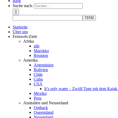
Blog
Suche nach:
Startseite
Über uns
Fernweh-Ziele
Afrika
alle
Marokko
Reunion
Amerika
Argentinien
Bolivien
Chile
Cuba
USA
It’s only water – Zwölf Tage mit dem Kaja
Mexiko
Peru
Australien und Neuseeland
Outback
Queensland
Neuseeland