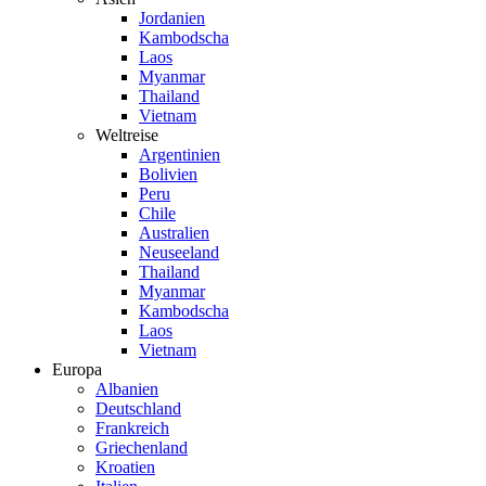
Jordanien
Kambodscha
Laos
Myanmar
Thailand
Vietnam
Weltreise
Argentinien
Bolivien
Peru
Chile
Australien
Neuseeland
Thailand
Myanmar
Kambodscha
Laos
Vietnam
Europa
Albanien
Deutschland
Frankreich
Griechenland
Kroatien