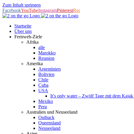
Zum Inhalt springen
Facebook
YouTube
Instagram
Pinterest
Rss
Startseite
Über uns
Fernweh-Ziele
Afrika
alle
Marokko
Reunion
Amerika
Argentinien
Bolivien
Chile
Cuba
USA
It’s only water – Zwölf Tage mit dem Kaja
Mexiko
Peru
Australien und Neuseeland
Outback
Queensland
Neuseeland
Asien