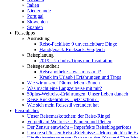
Italien
Niederlande
Portugal
Slowenien
Spanien
Reisetipps
Ausrüstung
Reise-Packliste: 9 unverzichtbare Dinge
Handgepäck-Rucksack-Vergleich
Reiseplanung
2019 – Urlaubs-Tipps und Inspiration
Reisegesundheit
Reiseapotheke – was muss mit?
Krank im Urlaub | Erfahrungen und Tipps
Wie wir unsere Träume leben können
Was macht eine Langzeitreise mit mir?
50plus-Weltreise-Erfahrungen: Unser Leben danach
Reise-Rückkehrblues – jetzt schon?
Wie sich mein Reisestil verändert hat
Persönliches
Unser Reisemaskottchen: der Reise-Ringel
Verpeilt auf Weltreise – Pannen und Pleiten
Der Zensur entwischt – Imperfekte Reisebloggerfotos
Unsere schönsten Reise-Erlebnisse – Momente für die E