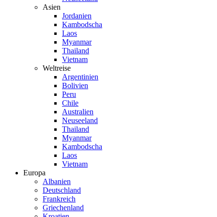
Asien
Jordanien
Kambodscha
Laos
Myanmar
Thailand
Vietnam
Weltreise
Argentinien
Bolivien
Peru
Chile
Australien
Neuseeland
Thailand
Myanmar
Kambodscha
Laos
Vietnam
Europa
Albanien
Deutschland
Frankreich
Griechenland
Kroatien