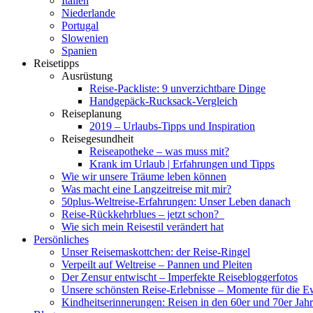
Italien
Niederlande
Portugal
Slowenien
Spanien
Reisetipps
Ausrüstung
Reise-Packliste: 9 unverzichtbare Dinge
Handgepäck-Rucksack-Vergleich
Reiseplanung
2019 – Urlaubs-Tipps und Inspiration
Reisegesundheit
Reiseapotheke – was muss mit?
Krank im Urlaub | Erfahrungen und Tipps
Wie wir unsere Träume leben können
Was macht eine Langzeitreise mit mir?
50plus-Weltreise-Erfahrungen: Unser Leben danach
Reise-Rückkehrblues – jetzt schon?
Wie sich mein Reisestil verändert hat
Persönliches
Unser Reisemaskottchen: der Reise-Ringel
Verpeilt auf Weltreise – Pannen und Pleiten
Der Zensur entwischt – Imperfekte Reisebloggerfotos
Unsere schönsten Reise-Erlebnisse – Momente für die E
Kindheitserinnerungen: Reisen in den 60er und 70er Jah