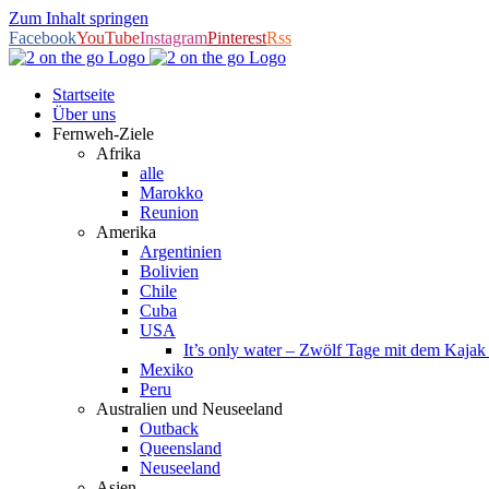
Zum Inhalt springen
Facebook
YouTube
Instagram
Pinterest
Rss
Startseite
Über uns
Fernweh-Ziele
Afrika
alle
Marokko
Reunion
Amerika
Argentinien
Bolivien
Chile
Cuba
USA
It’s only water – Zwölf Tage mit dem Kaja
Mexiko
Peru
Australien und Neuseeland
Outback
Queensland
Neuseeland
Asien