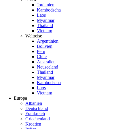
Jordanien
Kambodscha
Laos
Myanmar
Thailand
Vietnam
Weltreise
Argentinien
Bolivien
Peru
Chile
Australien
Neuseeland
Thailand
Myanmar
Kambodscha
Laos
Vietnam
Europa
Albanien
Deutschland
Frankreich
Griechenland
Kroatien