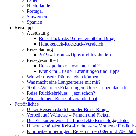
Italien
Niederlande
Portugal
Slowenien
Spanien
Reisetipps
Ausrüstung
Reise-Packliste: 9 unverzichtbare Dinge
Handgepäck-Rucksack-Vergleich
Reiseplanung
2019 – Urlaubs-Tipps und Inspiration
Reisegesundheit
Reiseapotheke – was muss mit?
Krank im Urlaub | Erfahrungen und Tipps
Wie wir unsere Träume leben können
Was macht eine Langzeitreise mit mir?
50plus-Weltreise-Erfahrungen: Unser Leben danach
Reise-Rückkehrblues – jetzt schon?
Wie sich mein Reisestil verändert hat
Persönliches
Unser Reisemaskottchen: der Reise-Ringel
Verpeilt auf Weltreise – Pannen und Pleiten
Der Zensur entwischt – Imperfekte Reisebloggerfotos
Unsere schönsten Reise-Erlebnisse – Momente für die E
Kindheitserinnerungen: Reisen in den 60er und 70er Jah