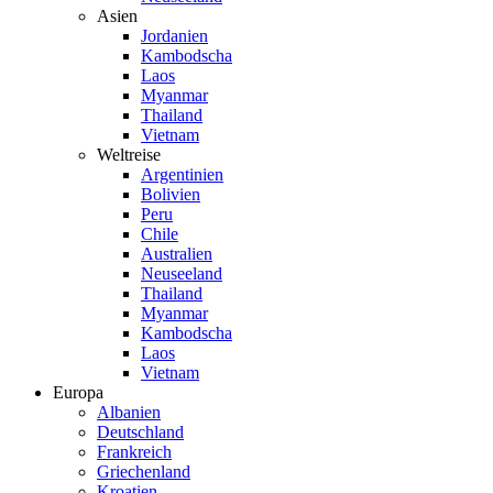
Asien
Jordanien
Kambodscha
Laos
Myanmar
Thailand
Vietnam
Weltreise
Argentinien
Bolivien
Peru
Chile
Australien
Neuseeland
Thailand
Myanmar
Kambodscha
Laos
Vietnam
Europa
Albanien
Deutschland
Frankreich
Griechenland
Kroatien