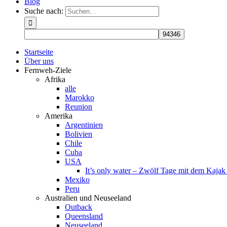
Blog
Suche nach:
Startseite
Über uns
Fernweh-Ziele
Afrika
alle
Marokko
Reunion
Amerika
Argentinien
Bolivien
Chile
Cuba
USA
It’s only water – Zwölf Tage mit dem Kaja
Mexiko
Peru
Australien und Neuseeland
Outback
Queensland
Neuseeland