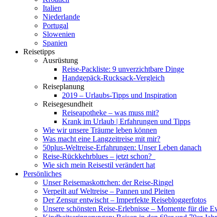
Italien
Niederlande
Portugal
Slowenien
Spanien
Reisetipps
Ausrüstung
Reise-Packliste: 9 unverzichtbare Dinge
Handgepäck-Rucksack-Vergleich
Reiseplanung
2019 – Urlaubs-Tipps und Inspiration
Reisegesundheit
Reiseapotheke – was muss mit?
Krank im Urlaub | Erfahrungen und Tipps
Wie wir unsere Träume leben können
Was macht eine Langzeitreise mit mir?
50plus-Weltreise-Erfahrungen: Unser Leben danach
Reise-Rückkehrblues – jetzt schon?
Wie sich mein Reisestil verändert hat
Persönliches
Unser Reisemaskottchen: der Reise-Ringel
Verpeilt auf Weltreise – Pannen und Pleiten
Der Zensur entwischt – Imperfekte Reisebloggerfotos
Unsere schönsten Reise-Erlebnisse – Momente für die E