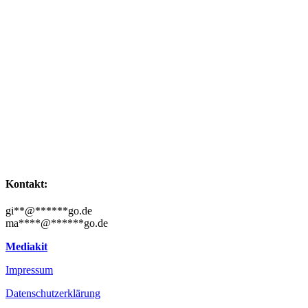
Kontakt:
gi
**
@
******
go.de
ma
****
@
******
go.de
Mediakit
Impressum
Datenschutzerklärung