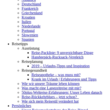
Deutschland
Frankreich
Griechenland
Kroatien
Italien
Niederlande
Portugal
Slowenien
Spanien
Reisetipps
Ausrüstung
Reise-Packliste: 9 unverzichtbare Dinge
Handgepäck-Rucksack-Vergleich
Reiseplanung
2019 – Urlaubs-Tipps und Inspiration
Reisegesundheit
Reiseapotheke – was muss mit?
Krank im Urlaub | Erfahrungen und Tipps
Wie wir unsere Träume leben können
Was macht eine Langzeitreise mit mir?
50plus-Weltreise-Erfahrungen: Unser Leben danach
Reise-Rückkehrblues – jetzt schon?
Wie sich mein Reisestil verändert hat
Persönliches