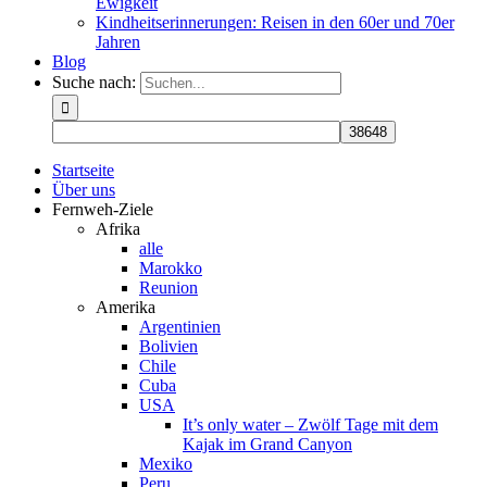
Ewigkeit
Kindheitserinnerungen: Reisen in den 60er und 70er
Jahren
Blog
Suche nach:
Startseite
Über uns
Fernweh-Ziele
Afrika
alle
Marokko
Reunion
Amerika
Argentinien
Bolivien
Chile
Cuba
USA
It’s only water – Zwölf Tage mit dem
Kajak im Grand Canyon
Mexiko
Peru