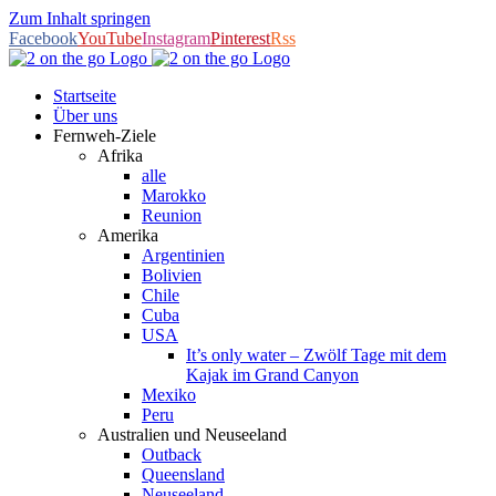
Zum Inhalt springen
Facebook
YouTube
Instagram
Pinterest
Rss
Startseite
Über uns
Fernweh-Ziele
Afrika
alle
Marokko
Reunion
Amerika
Argentinien
Bolivien
Chile
Cuba
USA
It’s only water – Zwölf Tage mit dem
Kajak im Grand Canyon
Mexiko
Peru
Australien und Neuseeland
Outback
Queensland
Neuseeland