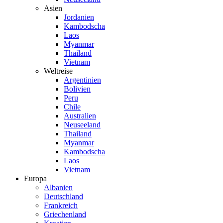
Asien
Jordanien
Kambodscha
Laos
Myanmar
Thailand
Vietnam
Weltreise
Argentinien
Bolivien
Peru
Chile
Australien
Neuseeland
Thailand
Myanmar
Kambodscha
Laos
Vietnam
Europa
Albanien
Deutschland
Frankreich
Griechenland