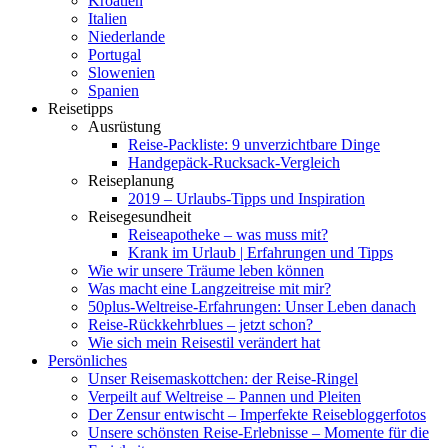
Kroatien
Italien
Niederlande
Portugal
Slowenien
Spanien
Reisetipps
Ausrüstung
Reise-Packliste: 9 unverzichtbare Dinge
Handgepäck-Rucksack-Vergleich
Reiseplanung
2019 – Urlaubs-Tipps und Inspiration
Reisegesundheit
Reiseapotheke – was muss mit?
Krank im Urlaub | Erfahrungen und Tipps
Wie wir unsere Träume leben können
Was macht eine Langzeitreise mit mir?
50plus-Weltreise-Erfahrungen: Unser Leben danach
Reise-Rückkehrblues – jetzt schon?
Wie sich mein Reisestil verändert hat
Persönliches
Unser Reisemaskottchen: der Reise-Ringel
Verpeilt auf Weltreise – Pannen und Pleiten
Der Zensur entwischt – Imperfekte Reisebloggerfotos
Unsere schönsten Reise-Erlebnisse – Momente für die